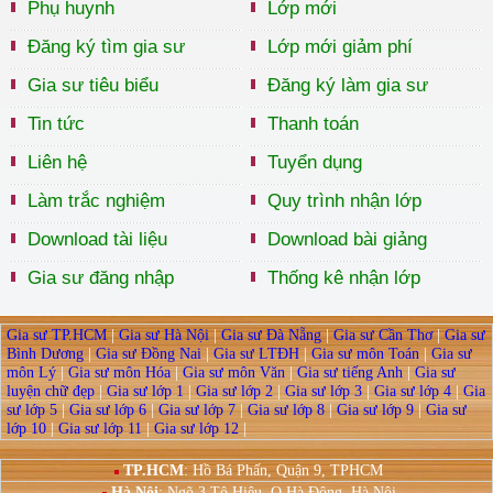
Phụ huynh
Lớp mới
Đăng ký tìm gia sư
Lớp mới giảm phí
Gia sư tiêu biểu
Đăng ký làm gia sư
Tin tức
Thanh toán
Liên hệ
Tuyển dụng
Làm trắc nghiệm
Quy trình nhận lớp
Download tài liệu
Download bài giảng
Gia sư đăng nhập
Thống kê nhận lớp
Gia sư TP.HCM
|
Gia sư Hà Nội
|
Gia sư Đà Nẵng
|
Gia sư Cần Thơ
|
Gia sư
Bình Dương
|
Gia sư Đồng Nai
|
Gia sư LTĐH
|
Gia sư môn Toán
|
Gia sư
môn Lý
|
Gia sư môn Hóa
|
Gia sư môn Văn
|
Gia sư tiếng Anh
|
Gia sư
luyện chữ đẹp
|
Gia sư lớp 1
|
Gia sư lớp 2
|
Gia sư lớp 3
|
Gia sư lớp 4
|
Gia
sư lớp 5
|
Gia sư lớp 6
|
Gia sư lớp 7
|
Gia sư lớp 8
|
Gia sư lớp 9
|
Gia sư
lớp 10
|
Gia sư lớp 11
|
Gia sư lớp 12
|
TP.HCM
: Hồ Bá Phấn, Quận 9, TPHCM
Hà Nội
:
Ngõ 3 Tô Hiệu, Q.Hà Đông, Hà Nội