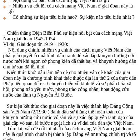
+ Nội dung cơ bản của cách mạng Việt Nam là gì?
+ Nhiệm vụ cốt lõi của cách mạng Việt Nam ở giai đoạn này là
gì?
+ Có những sự kiện tiêu biểu nào? Sự kiện nào tiêu biểu nhất ?
Chiến thắng Điện Biên Phủ sự kiện nổi bật của cách mạng Việt
Nam giai đoạn 1945-1954
Ví dụ: Giai đoạn từ 1919 - 1930:
Nội dung chính, nhiệm vụ chính của cách mạng Việt Nam cần
phải giải quyết là quá trình đấu tranh để xác lập khuynh hướng cứu
nước mới khi ngọn cờ phong kiến đã thất bại và khuynh hướng dân
chủ tư sản đã lỗi thời.
Kiến thức khởi đầu làm tiền đề cho nhiều vấn đề khác của giai
đoạn này là chương trình khai thác thuộc địa lần thứ 2 của thực dân
Pháp liên quan đến: sự chuyển biến về kinh tế và sự phân hóa xã
hội, phong trào yêu nước, phong trào công nhân, hoạt động cứu
nước của lãnh tụ Nguyễn Ái Quốc.
Sự kiện kết thúc cho giai đoạn này là việc thành lập Đảng Cộng
sản Việt Nam (2/1930 ) đánh dấu sự thắng thế hoàn toàn của
khuynh hướng cứu nước vô sản và sự xác lập quyền lãnh đạo của
giai cấp vô sản, là bước ngoặt lịch sử vĩ đại của dân tộc Việt Nam.
Tóm lại, vấn đề cốt lõi nhất của cách mạng Việt Nam giai đoạn
này là quá trình chuẩn bị thành lập Đảng về tư tưởng chính trị và tổ
chức.