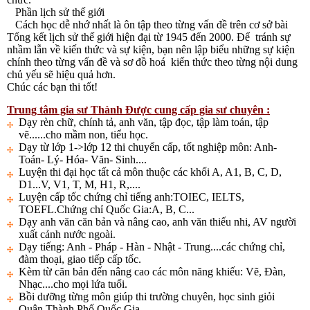
Phần lịch sử thế giới
Cách học dễ nhớ nhất là ôn tập theo từng vấn đề trên cơ sở bài
Tổng kết lịch sử thế giới hiện đại từ 1945 đến 2000. Để tránh sự
nhầm lẫn về kiến thức và sự kiện, bạn nên lập biểu những sự kiện
chính theo từng vấn đề và sơ đồ hoá kiến thức theo từng nội dung
chủ yếu sẽ hiệu quả hơn.
Chúc các bạn thi tốt!
Trung tâm gia sư Thành Được cung cấp gia sư chuyên :
Dạy rèn chữ, chính tả, anh văn, tập đọc, tập làm toán, tập
vẽ......cho mầm non, tiểu học.
Dạy từ lớp 1->lớp 12 thi chuyển cấp, tốt nghiệp môn: Anh-
Toán- Lý- Hóa- Văn- Sinh....
Luyện thi đại học tất cả môn thuộc các khối A, A1, B, C, D,
D1...V, V1, T, M, H1, R,....
Luyện cấp tốc chứng chỉ tiếng anh:TOIEC, IELTS,
TOEFL.Chứng chỉ Quốc Gia:A, B, C...
Dạy anh văn căn bản và nâng cao, anh văn thiếu nhi, AV người
xuất cảnh nước ngoài.
Dạy tiếng: Anh - Pháp - Hàn - Nhật - Trung....các chứng chỉ,
đàm thoại, giao tiếp cấp tốc.
Kèm từ căn bản đến nâng cao các môn năng khiếu: Vẽ, Đàn,
Nhạc....cho mọi lứa tuổi.
Bồi dưỡng từng môn giúp thi trường chuyên, học sinh giỏi
Quận,Thành Phố,Quốc Gia.