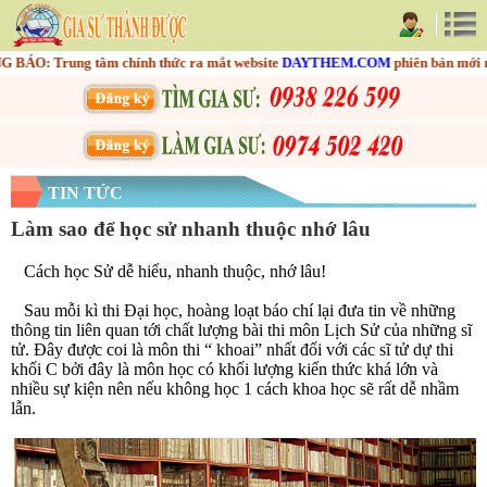
O: Trung tâm chính thức ra mắt website
DAYTHEM.COM
phiên bản mới nhằm
TIN TỨC
Làm sao để học sử nhanh thuộc nhớ lâu
Cách học Sử dễ hiểu, nhanh thuộc, nhớ lâu!
Sau mỗi kì thi Đại học, hoàng loạt báo chí lại đưa tin về những
thông tin liên quan tới chất lượng bài thi môn Lịch Sử của những sĩ
tử. Đây được coi là môn thi “ khoai” nhất đối với các sĩ tử dự thi
khối C bởi đây là môn học có khối lượng kiến thức khá lớn và
nhiều sự kiện nên nếu không học 1 cách khoa học sẽ rất dễ nhầm
lẫn.