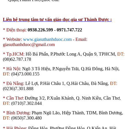
Liên hệ trung tâm tư vấn giáo dục-gia sư Thành Được :
* Điện thoại:
0938.226.599 - 0971.747.722
*
Website:
www.giasuthanhduoc.com
-
Email:
giasuthanhduoc@gmail.com
*
Tp.HCM:
Hồ Bá Phấn, P.Phước Long A, Quận 9, TPHCM,
ĐT:
(08)62.787.178
*
Hà Nội:
Ngõ 3 Tô Hiệu, P.Nguyễn Trãi, Q.Hà Đông, Hà Nội,
ĐT:
(04)73.000.155
*
Đà Nẵng:
Lê Lợi, P.Hải Châu 1, Q.Hải Châu, Đà Nẵng,
ĐT:
(0236)7.301.888
*
Cần Thơ:
Đường 3/2, P.Xuân Khánh, Q. Ninh Kiều, Cần Thơ,
ĐT:
(0710)7.302.044
*
Bình Dương:
Phạm Ngũ Lão, Hiệp Thành,
TDM
, Bình Dương,
ĐT:
(0650)7.300.480
*
Hải Phòng:
Đồng Hòa, Phường Đồng Hòa, Q.Kiến An, Hải