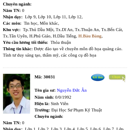
Chuyên ngành:
Năm TN:
0
Nhận dạy:
Lớp 9,
Lớp 10,
Lớp 11,
Lớp 12,
Các môn:
Tin học,
Môn khác,
Khu vực:
Tp.Thủ Dầu Một,
Tx.Dĩ An,
Tx.Thuận An,
Tx.Bến Cát,
Tx.Tân Uyên,
H.Phú Giáo,
H.Dầu Tiếng,
H.Bàu Bàng
,
Yêu cầu lương tối thiểu:
Thỏa thuận
Thông tin khác:
Được đào tạo về chuyên môn đồ họa quảng cáo.
Tính tư duy sáng tạo, thẩm mỹ, các công cụ đồ họa
Mã:
30031
Tên gia sư:
Nguyễn Đức Ân
Năm sinh:
0/0/1992
Hiện là:
Sinh Viên
Trường:
Đại Học Sư Phạm Kỹ Thuật
Chuyên ngành:
Năm TN:
0
Nhận dạy:
Lớp 1,
Lớp 2,
Lớp 3,
Lớp 4,
Lớp 5,
Lớp 6,
Lớp 7,
Lớp