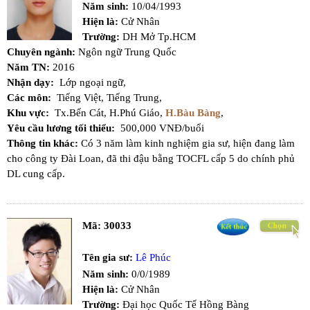
Năm sinh:
10/04/1993
Hiện là:
Cử Nhân
Trường:
DH Mở Tp.HCM
Chuyên ngành:
Ngôn ngữ Trung Quốc
Năm TN:
2016
Nhận dạy:
Lớp ngoại ngữ,
Các môn:
Tiếng Việt,
Tiếng Trung,
Khu vực:
Tx.Bến Cát,
H.Phú Giáo,
H.Bàu Bàng
,
Yêu cầu lương tối thiểu:
500,000 VNĐ/buổi
Thông tin khác:
Có 3 năm làm kinh nghiệm gia sư, hiện đang làm
cho công ty Đài Loan, đã thi đậu bằng TOCFL cấp 5 do chính phủ
DL cung cấp.
Mã:
30033
Tên gia sư:
Lê Phúc
Năm sinh:
0/0/1989
Hiện là:
Cử Nhân
Trường:
Đại học Quốc Tế Hồng Bàng