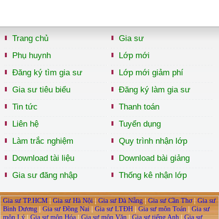
Trang chủ
Gia sư
Phụ huynh
Lớp mới
Đăng ký tìm gia sư
Lớp mới giảm phí
Gia sư tiêu biểu
Đăng ký làm gia sư
Tin tức
Thanh toán
Liên hệ
Tuyển dụng
Làm trắc nghiệm
Quy trình nhận lớp
Download tài liệu
Download bài giảng
Gia sư đăng nhập
Thống kê nhận lớp
Gia sư TP.HCM
|
Gia sư Hà Nội
|
Gia sư Đà Nẵng
|
Gia sư Cần Thơ
|
Gia sư
Bình Dương
|
Gia sư Đồng Nai
|
Gia sư LTĐH
|
Gia sư môn Toán
|
Gia sư
môn Lý
|
Gia sư môn Hóa
|
Gia sư môn Văn
|
Gia sư tiếng Anh
|
Gia sư