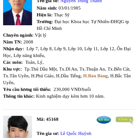
Tên gia sư:
Nguyễn Trung Thành
Năm sinh:
03/01/1985
Hiện là:
Thạc Sỹ
Trường:
Đại học Khoa học Tự Nhiên-ĐHQG tp
Hồ Chí Minh
Chuyên ngành:
Vật lý
Năm TN:
2008
Nhận dạy:
Lớp 7,
Lớp 8,
Lớp 9,
Lớp 10,
Lớp 11,
Lớp 12,
Ôn Đại
Học,
Lớp năng khiếu,
Các môn:
Toán,
Lý,
Khu vực:
Tp.Thủ Dầu Một,
Tx.Dĩ An,
Tx.Thuận An,
Tx.Bến Cát,
Tx.Tân Uyên,
H.Phú Giáo,
H.Dầu Tiếng,
H.Bàu Bàng
,
H.Bắc Tân
Uyên,
Yêu cầu lương tối thiểu:
230,000 VNĐ/buổi
Thông tin khác:
Kinh nghiệm dạy kèm hơn 10 năm.
Mã:
45168
Tên gia sư:
Lê Quốc Huỳnh