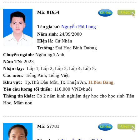
Mã:
81654
Tên gia sư:
Nguyễn Phi Long
Năm sinh:
24/09/2000
Hiện là:
Cử Nhân
Trường:
Đại Học Bình Dương
Chuyên ngành:
Ngôn ngữ Anh
Năm TN:
2023
Nhận dạy:
Lớp 1,
Lớp 2,
Lớp 3,
Lớp 4,
Lớp 5,
Các môn:
Tiếng Anh,
Tiếng Việt,
Khu vực:
Tp.Thủ Dầu Một,
Tx.Thuận An,
H.Bàu Bàng
,
Yêu cầu lương tối thiểu:
110,000 VNĐ/buổi
Thông tin khác:
Có 2 năm kinh nghiệm dạy học cho học sinh Tiểu
Học, Mầm non
Mã:
57781