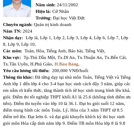
Năm sinh:
24/11/2002
Hiện là:
Cử Nhân
Trường:
Đại học Việt Đức
Chuyên ngành:
Quản trị kinh doanh
Năm TN:
2024
Nhận dạy:
Lớp lá,
Lớp 1,
Lớp 2,
Lớp 3,
Lớp 4,
Lớp 6,
Lớp 7,
Lớp
8,
Lớp 9,
Lớp 10,
Các môn:
Toán,
Hóa,
Tiếng Anh,
Báo bài,
Tiếng Việt,
Khu vực:
Tp.Thủ Dầu Một,
Tx.Dĩ An,
Tx.Thuận An,
Tx.Bến Cát,
Tx.Tân Uyên,
H.Phú Giáo,
H.Bàu Bàng
,
Yêu cầu lương tối thiểu:
200,000 VNĐ/buổi
Thông tin khác:
Đã từng dạy tại nhà môn Toán, Tiếng Việt và Tiếng
Anh lớp 1 đến lớp 4 cho 3-4 bạn học sinh cách đây 3 năm, giúp các
em nắm rõ kiến thức, tăng thành tích từ học sinh trung bình lên khá,
giỏi. Điểm thi tốt nghiệp THPT khối A1 là 25.6 (không tính điểm ưu
tiên). Điểm thi tuyển vào lớp 10 là 36.1. Đạt hs giỏi suốt 12 năm,
điểm trung bình các môn Toán, Lý, Hóa của 3 năm THPT từ 8.5
điểm trở lên. Đạt Ielts 6. và đạt giải khuyến khích kỳ thi học sinh
giỏi môn Hóa cấp tỉnh năm lớp 9. Điểm TB môn Hóa lớp 8 là 9.8