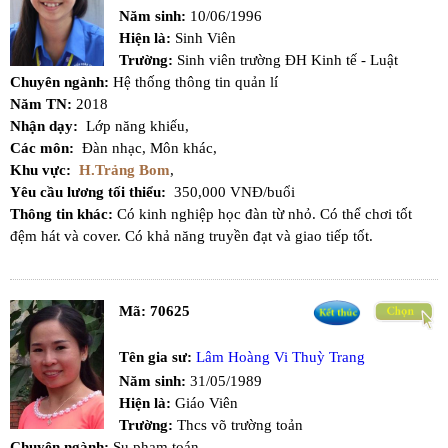
Năm sinh:
10/06/1996
Hiện là:
Sinh Viên
Trường:
Sinh viên trường ĐH Kinh tế - Luật
Chuyên ngành:
Hệ thống thông tin quản lí
Năm TN:
2018
Nhận dạy:
Lớp năng khiếu,
Các môn:
Đàn nhạc,
Môn khác,
Khu vực:
H.Trảng Bom
,
Yêu cầu lương tối thiểu:
350,000 VNĐ/buổi
Thông tin khác:
Có kinh nghiệp học đàn từ nhỏ. Có thể chơi tốt
đệm hát và cover. Có khả năng truyền đạt và giao tiếp tốt.
Mã:
70625
Tên gia sư:
Lâm Hoàng Vi Thuỳ Trang
Năm sinh:
31/05/1989
Hiện là:
Giáo Viên
Trường:
Thcs võ trường toản
Chuyên ngành:
Su phạm toán