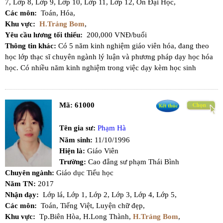
7,
Lớp 8,
Lớp 9,
Lớp 10,
Lớp 11,
Lớp 12,
Ôn Đại Học,
Các môn:
Toán,
Hóa,
Khu vực:
H.Trảng Bom
,
Yêu cầu lương tối thiểu:
200,000 VNĐ/buổi
Thông tin khác:
Có 5 năm kinh nghiệm giáo viên hóa, đang theo
học lớp thạc sĩ chuyên ngành lý luận và phương pháp dạy học hóa
học. Có nhiều năm kinh nghiệm trong việc dạy kèm học sinh
Mã:
61000
Tên gia sư:
Phạm Hà
Năm sinh:
11/10/1996
Hiện là:
Giáo Viên
Trường:
Cao đẳng sư phạm Thái Bình
Chuyên ngành:
Giáo dục Tiểu học
Năm TN:
2017
Nhận dạy:
Lớp lá,
Lớp 1,
Lớp 2,
Lớp 3,
Lớp 4,
Lớp 5,
Các môn:
Toán,
Tiếng Việt,
Luyện chữ đẹp,
Khu vực:
Tp.Biên Hòa,
H.Long Thành,
H.Trảng Bom
,