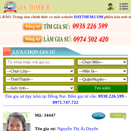
: Trung tâm chính thức ra mắt website
DAYTHEM.COM
phiên bản mới nhằm 
LỰA CHỌN GIA SƯ
Tìm gia sư dạy kèm tại Đồng Nai. Bấm gọi tư vấn:
0938.226.599
-
0971.747.722
Mã:
34447
Tên gia sư:
Nguyễn Thị Ái Duyên