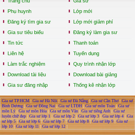
Trang chủ
Gia sư
Phụ huynh
Lớp mới
Đăng ký tìm gia sư
Lớp mới giảm phí
Gia sư tiêu biểu
Đăng ký làm gia sư
Tin tức
Thanh toán
Liên hệ
Tuyển dụng
Làm trắc nghiệm
Quy trình nhận lớp
Download tài liệu
Download bài giảng
Gia sư đăng nhập
Thống kê nhận lớp
Gia sư TP.HCM
|
Gia sư Hà Nội
|
Gia sư Đà Nẵng
|
Gia sư Cần Thơ
|
Gia sư
Bình Dương
|
Gia sư Đồng Nai
|
Gia sư LTĐH
|
Gia sư môn Toán
|
Gia sư
môn Lý
|
Gia sư môn Hóa
|
Gia sư môn Văn
|
Gia sư tiếng Anh
|
Gia sư
luyện chữ đẹp
|
Gia sư lớp 1
|
Gia sư lớp 2
|
Gia sư lớp 3
|
Gia sư lớp 4
|
Gia
sư lớp 5
|
Gia sư lớp 6
|
Gia sư lớp 7
|
Gia sư lớp 8
|
Gia sư lớp 9
|
Gia sư
lớp 10
|
Gia sư lớp 11
|
Gia sư lớp 12
|