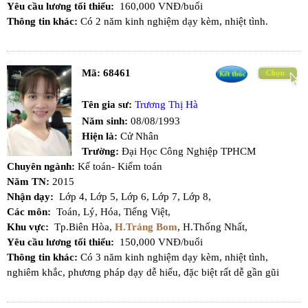
Yêu cầu lương tối thiểu:
160,000 VNĐ/buổi
Thông tin khác:
Có 2 năm kinh nghiệm dạy kèm, nhiệt tình.
Mã:
68461
Tên gia sư:
Trương Thị Hà
Năm sinh:
08/08/1993
Hiện là:
Cử Nhân
Trường:
Đại Học Công Nghiệp TPHCM
Chuyên ngành:
Kế toán- Kiểm toán
Năm TN:
2015
Nhận dạy:
Lớp 4,
Lớp 5,
Lớp 6,
Lớp 7,
Lớp 8,
Các môn:
Toán,
Lý,
Hóa,
Tiếng Việt,
Khu vực:
Tp.Biên Hòa,
H.Trảng Bom
,
H.Thống Nhất,
Yêu cầu lương tối thiểu:
150,000 VNĐ/buổi
Thông tin khác:
Có 3 năm kinh nghiệm dạy kèm, nhiệt tình,
nghiêm khắc, phương pháp dạy dễ hiểu, đặc biệt rất dễ gần gũi