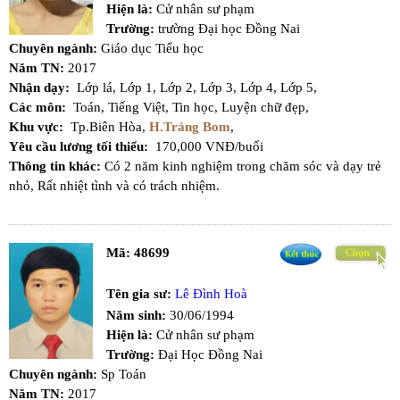
Hiện là:
Cử nhân sư phạm
Trường:
trường Đại học Đồng Nai
Chuyên ngành:
Giáo dục Tiểu học
Năm TN:
2017
Nhận dạy:
Lớp lá,
Lớp 1,
Lớp 2,
Lớp 3,
Lớp 4,
Lớp 5,
Các môn:
Toán,
Tiếng Việt,
Tin học,
Luyện chữ đẹp,
Khu vực:
Tp.Biên Hòa,
H.Trảng Bom
,
Yêu cầu lương tối thiểu:
170,000 VNĐ/buổi
Thông tin khác:
Có 2 năm kinh nghiệm trong chăm sóc và dạy trẻ
nhỏ, Rất nhiệt tình và có trách nhiệm.
Mã:
48699
Tên gia sư:
Lê Đình Hoà
Năm sinh:
30/06/1994
Hiện là:
Cử nhân sư phạm
Trường:
Đại Học Đồng Nai
Chuyên ngành:
Sp Toán
Năm TN:
2017