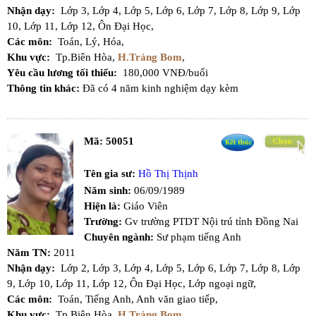
Nhận dạy:
Lớp 3,
Lớp 4,
Lớp 5,
Lớp 6,
Lớp 7,
Lớp 8,
Lớp 9,
Lớp
10,
Lớp 11,
Lớp 12,
Ôn Đại Học,
Các môn:
Toán,
Lý,
Hóa,
Khu vực:
Tp.Biên Hòa,
H.Trảng Bom
,
Yêu cầu lương tối thiểu:
180,000 VNĐ/buổi
Thông tin khác:
Đã có 4 năm kinh nghiệm dạy kèm
Mã:
50051
Tên gia sư:
Hồ Thị Thịnh
Năm sinh:
06/09/1989
Hiện là:
Giáo Viên
Trường:
Gv trường PTDT Nội trú tỉnh Đồng Nai
Chuyên ngành:
Sư phạm tiếng Anh
Năm TN:
2011
Nhận dạy:
Lớp 2,
Lớp 3,
Lớp 4,
Lớp 5,
Lớp 6,
Lớp 7,
Lớp 8,
Lớp
9,
Lớp 10,
Lớp 11,
Lớp 12,
Ôn Đại Học,
Lớp ngoại ngữ,
Các môn:
Toán,
Tiếng Anh,
Anh văn giao tiếp,
Khu vực:
Tp.Biên Hòa,
H.Trảng Bom
,