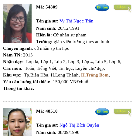
Mã:
54809
Tên gia sư:
Vy Thị Ngọc Trân
Năm sinh:
20/12/1991
Hiện là:
Cử nhân sư phạm
Trường:
giáo viên trường thcs an bình
Chuyên ngành:
cử nhân sp tin học
Năm TN:
2013
Nhận dạy:
Lớp lá,
Lớp 1,
Lớp 2,
Lớp 3,
Lớp 4,
Lớp 5,
Lớp 6,
Các môn:
Toán,
Tiếng Việt,
Tin học,
Luyện chữ đẹp,
Khu vực:
Tp.Biên Hòa,
H.Long Thành,
H.Trảng Bom
,
Yêu cầu lương tối thiểu:
150,000 VNĐ/buổi
Thông tin khác:
Mã:
48510
Tên gia sư:
Ngô Thị Bích Quyên
Năm sinh:
08/09/1990