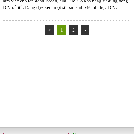
làm việc cho tập đoàn Bosch, của Đức. Có khả năng sử dụng tiếng
Đức rất tốt. Đang dạy kèm một số bạn sinh viên du học Đức.
<
1
2
›