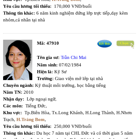
Yêu cầu lương tối thiểu:
170,000 VNĐ/buổi
Thông tin khác:
6 năm kinh nghiệm đứng lớp trực tiếp,dạy kèm
nhóm,cá nhân tại nhà
Mã:
47910
Tên gia sư:
Trần Chi Mai
Năm sinh:
07/02/1984
Hiện là:
Kỹ Sư
Trường:
Giao viện mở lớp tại nhà
Chuyên ngành:
Kỹ thuật môi trường, học bằng tiếng
Năm TN:
2010
Nhận dạy:
Lớp ngoại ngữ,
Các môn:
Tiếng Đức,
Khu vực:
Tp.Biên Hòa,
Tx.Long Khánh,
H.Long Thành,
H.Nhơn
Trạch,
H.Trảng Bom
,
Yêu cầu lương tối thiểu:
250,000 VNĐ/buổi
Thông tin khác:
Du học 7 năm tại CHL Đức và có thời gian 5 năm