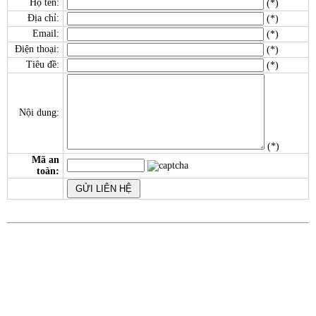
Họ tên:
(*)
Địa chỉ:
(*)
Email:
(*)
Điện thoại:
(*)
Tiêu đề:
(*)
Nội dung:
(*)
Mã an
toàn: