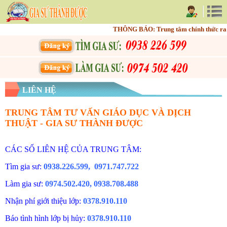
THÔNG BÁO: Trung tâm chính thức ra m
LIÊN HỆ
TRUNG TÂM TƯ VẤN GIÁO DỤC VÀ DỊCH
THUẬT - GIA SƯ THÀNH ĐƯỢC
CÁC SỐ LIÊN HỆ CỦA TRUNG TÂM:
Tìm gia sư:
0938.226.599, 0971.747.722
Làm gia sư:
0974.502.420, 0938.708.488
Nhận phí giới thiệu lớp:
0378.910.110
Báo tình hình lớp bị hủy:
0378.910.110