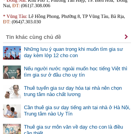
*
Đồng Nai:
Khu Phố 1, Phường Tân Hiệp, TP. Biên Hòa, Đồng
Nai,
ĐT:
(061)7.308.006
*
Vũng Tàu:
Lê Hồng Phong, Phường 8, TP Vũng Tàu, Bà Rịa,
ĐT:
(064)7.303.030
Tin khác cùng chủ đề
Những lưu ý quan trọng khi muốn tìm gia sư
dạy kèm lớp 12 cho con
Nếu người nước ngoài muốn học tiếng Việt thì
tìm gia sư ở đâu cho uy tín
Thuê tuyển gia sư dạy hóa tại nhà nên chọn
trung tâm nào chất lương
Cần thuê gia sư dạy tiếng anh tại nhà ở Hà Nội,
Trung tâm nào Uy Tín
Thuê gia sư môn văn về dạy cho con là điều
cần thiết