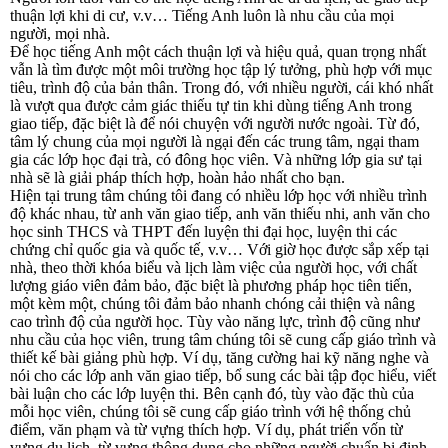
thuận lợi khi di cư, v.v… Tiếng Anh luôn là nhu cầu của mọi
người, mọi nhà.
Để học tiếng Anh một cách thuận lợi và hiệu quả, quan trọng nhất
vẫn là tìm được một môi trường học tập lý tưởng, phù hợp với mục
tiêu, trình độ của bản thân. Trong đó, với nhiều người, cái khó nhất
là vượt qua được cảm giác thiếu tự tin khi dùng tiếng Anh trong
giao tiếp, đặc biệt là để nói chuyện với người nước ngoài. Từ đó,
tâm lý chung của mọi người là ngại đến các trung tâm, ngại tham
gia các lớp học đại trà, có đông học viên. Và những lớp gia sư tại
nhà sẽ là giải pháp thích hợp, hoàn hảo nhất cho bạn.
Hiện tại trung tâm chúng tôi đang có nhiều lớp học với nhiều trình
độ khác nhau, từ anh văn giao tiếp, anh văn thiếu nhi, anh văn cho
học sinh THCS và THPT đến luyện thi đại học, luyện thi các
chứng chỉ quốc gia và quốc tế, v.v… Với giờ học được sắp xếp tại
nhà, theo thời khóa biểu và lịch làm việc của người học, với chất
lượng giáo viên đảm bảo, đặc biệt là phương pháp học tiên tiến,
một kèm một, chúng tôi đảm bảo nhanh chóng cải thiện và nâng
cao trình độ của người học. Tùy vào năng lực, trình độ cũng như
nhu cầu của học viên, trung tâm chúng tôi sẽ cung cấp giáo trình và
thiết kế bài giảng phù hợp. Ví dụ, tăng cường hai kỹ năng nghe và
nói cho các lớp anh văn giao tiếp, bổ sung các bài tập đọc hiểu, viết
bài luận cho các lớp luyện thi. Bên cạnh đó, tùy vào đặc thù của
mỗi học viên, chúng tôi sẽ cung cấp giáo trình với hệ thống chủ
điểm, văn phạm và từ vựng thích hợp. Ví dụ, phát triển vốn từ
vựng du lịch, từ vựng thông dụng cho những người chuẩn bị định