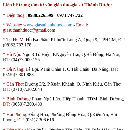
Liên hệ trung tâm tư vấn giáo dục-gia sư Thành Được :
* Điện thoại:
0938.226.599 - 0971.747.722
*
Website:
www.giasuthanhduoc.com
-
Email:
giasuthanhduoc@gmail.com
*
Tp.HCM:
Hồ Bá Phấn, P.Phước Long A, Quận 9, TPHCM,
ĐT:
(08)62.787.178
*
Hà Nội:
Ngõ 3 Tô Hiệu, P.Nguyễn Trãi, Q.Hà Đông, Hà Nội,
ĐT:
(04)73.000.155
*
Đà Nẵng:
Lê Lợi, P.Hải Châu 1, Q.Hải Châu, Đà Nẵng,
ĐT:
(0236)7.301.888
*
Cần Thơ:
Đường 3/2, P.Xuân Khánh, Q. Ninh Kiều, Cần Thơ,
ĐT:
(0710)7.302.044
*
Bình Dương:
Phạm Ngũ Lão, Hiệp Thành,
TDM
, Bình Dương,
ĐT:
(0650)7.300.480
*
Hải Phòng:
Đồng Hòa, Phường Đồng Hòa, Q.Kiến An, Hải
Phòng,
ĐT:
(031)7.306.616