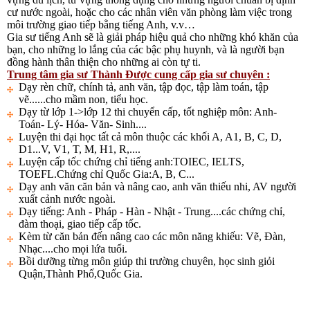
cư nước ngoài, hoặc cho các nhân viên văn phòng làm việc trong
môi trường giao tiếp bằng tiếng Anh, v.v…
Gia sư tiếng Anh sẽ là giải pháp hiệu quả cho những khó khăn của
bạn, cho những lo lắng của các bậc phụ huynh, và là người bạn
đồng hành thân thiện cho những ai còn tự ti.
Trung tâm gia sư Thành Được cung cấp gia sư chuyên :
Dạy rèn chữ, chính tả, anh văn, tập đọc, tập làm toán, tập
vẽ......cho mầm non, tiểu học.
Dạy từ lớp 1->lớp 12 thi chuyển cấp, tốt nghiệp môn: Anh-
Toán- Lý- Hóa- Văn- Sinh....
Luyện thi đại học tất cả môn thuộc các khối A, A1, B, C, D,
D1...V, V1, T, M, H1, R,....
Luyện cấp tốc chứng chỉ tiếng anh:TOIEC, IELTS,
TOEFL.Chứng chỉ Quốc Gia:A, B, C...
Dạy anh văn căn bản và nâng cao, anh văn thiếu nhi, AV người
xuất cảnh nước ngoài.
Dạy tiếng: Anh - Pháp - Hàn - Nhật - Trung....các chứng chỉ,
đàm thoại, giao tiếp cấp tốc.
Kèm từ căn bản đến nâng cao các môn năng khiếu: Vẽ, Đàn,
Nhạc....cho mọi lứa tuổi.
Bồi dưỡng từng môn giúp thi trường chuyên, học sinh giỏi
Quận,Thành Phố,Quốc Gia.