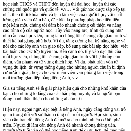
học sinh THCS và THPT đến luyện thi đại học, luyện thi các
chứng chỉ quốc gia và quốc tế, v.v… Với giờ học được sắp xếp tại
nhà, theo thời khóa biểu và lịch làm việc của người học, với chất
lượng giáo viên đảm bảo, đặc biệt là phương pháp học tiên tiến,
một kèm một, chúng tôi đảm bảo nhanh chóng cải thiện và nâng
cao trình độ của người học. Tùy vào năng lực, trình độ cũng như
nhu cầu của học viên, trung tâm chúng tôi sẽ cung cấp giáo trình và
thiết kế bài giảng phù hợp. Ví dụ, tăng cường hai kỹ năng nghe và
nói cho các lớp anh văn giao tiếp, bổ sung các bài tập đọc hiểu, viết
bài luận cho các lớp luyện thi. Bên cạnh đó, tùy vào đặc thù của
mỗi học viên, chúng tôi sẽ cung cấp giáo trình với hệ thống chủ
điểm, văn phạm và từ vựng thích hợp. Ví dụ, phát triển vốn từ
vựng du lịch, từ vựng thông dụng cho những người chuẩn bị định
cư nước ngoài, hoặc cho các nhân viên văn phòng làm việc trong
môi trường giao tiếp bằng tiếng Anh, v.v…
Gia sư tiếng Anh sẽ là giải pháp hiệu quả cho những khó khăn của
bạn, cho những lo lắng của các bậc phụ huynh, và là người bạn
đồng hành thân thiện cho những ai còn tự ti.
Hiện nay, ngoại ngữ, đặc biệt là tiếng Anh, ngày càng đóng vai trò
quan trọng đối với sự thành công của mỗi người. Học sinh, sinh
viên cần trau dồi tiếng Anh để mở ra cho mình nhiều cơ hội phát
triển. Người đi làm cần tiếng Anh để nhanh chóng thăng tiến.
Người lớn tuổi vẫn có thể học tiếng Anh để đi du lịch, để giao tiếp