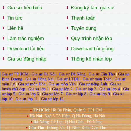
Gia sư tiêu biểu
Đăng ký làm gia sư
Tin tức
Thanh toán
Liên hệ
Tuyển dụng
Làm trắc nghiệm
Quy trình nhận lớp
Download tài liệu
Download bài giảng
Gia sư đăng nhập
Thống kê nhận lớp
Gia sư TP.HCM
|
Gia sư Hà Nội
|
Gia sư Đà Nẵng
|
Gia sư Cần Thơ
|
Gia sư
Bình Dương
|
Gia sư Đồng Nai
|
Gia sư LTĐH
|
Gia sư môn Toán
|
Gia sư
môn Lý
|
Gia sư môn Hóa
|
Gia sư môn Văn
|
Gia sư tiếng Anh
|
Gia sư
luyện chữ đẹp
|
Gia sư lớp 1
|
Gia sư lớp 2
|
Gia sư lớp 3
|
Gia sư lớp 4
|
Gia
sư lớp 5
|
Gia sư lớp 6
|
Gia sư lớp 7
|
Gia sư lớp 8
|
Gia sư lớp 9
|
Gia sư
lớp 10
|
Gia sư lớp 11
|
Gia sư lớp 12
|
TP.HCM
: Hồ Bá Phấn, Quận 9, TPHCM
Hà Nội
:
Ngõ 3 Tô Hiệu, Q.Hà Đông, Hà Nội
Đà Nẵng
: Lê Lợi, Q.Hải Châu, Đà Nẵng
Cần Thơ
: Đường 3/2, Q. Ninh Kiều, Cần Thơ