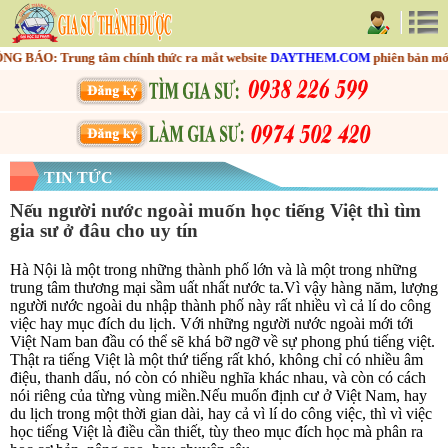
BÁO: Trung tâm chính thức ra mắt website
DAYTHEM.COM
phiên bản mới n
TIN TỨC
Nếu người nước ngoài muốn học tiếng Việt thì tìm
gia sư ở đâu cho uy tín
Hà Nội là một trong những thành phố lớn và là một trong những
trung tâm thương mại sầm uất nhất nước ta.Vì vậy hàng năm, lượng
người nước ngoài du nhập thành phố này rất nhiều vì cả lí do công
việc hay mục đích du lịch. Với những người nước ngoài mới tới
Việt Nam ban đầu có thể sẽ khá bỡ ngỡ về sự phong phú tiếng việt.
Thật ra tiếng Việt là một thứ tiếng rất khó, không chỉ có nhiều âm
điệu, thanh dấu, nó còn có nhiều nghĩa khác nhau, và còn có cách
nói riêng của từng vùng miền.Nếu muốn định cư ở Việt Nam, hay
du lịch trong một thời gian dài, hay cả vì lí do công việc, thì vì việc
học tiếng Việt là điều cần thiết, tùy theo mục đích học mà phân ra