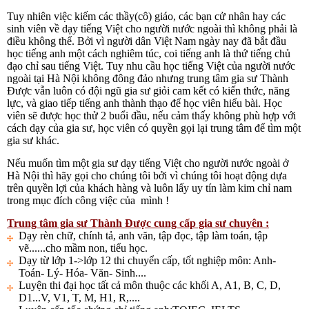
Tuy nhiên việc kiếm các thầy(cô) giáo, các bạn cử nhân hay các
sinh viên về dạy tiếng Việt cho người nước ngoài thì không phải là
điều không thể. Bởi vì người dân Việt Nam ngày nay đã bắt đầu
học tiếng anh một cách nghiêm túc, coi tiếng anh là thứ tiếng chủ
đạo chỉ sau tiếng Việt. Tuy nhu cầu học tiếng Việt của người nước
ngoài tại Hà Nội không đông đảo nhưng trung tâm gia sư Thành
Được vẫn luôn có đội ngũ gia sư giỏi cam kết có kiến thức, năng
lực, và giao tiếp tiếng anh thành thạo để học viên hiểu bài. Học
viên sẽ được học thử 2 buổi đầu, nếu cảm thấy không phù hợp với
cách dạy của gia sư, học viên có quyền gọi lại trung tâm để tìm một
gia sư khác.
Nếu muốn tìm một gia sư dạy tiếng Việt cho người nước ngoài ở
Hà Nội thì hãy gọi cho chúng tôi bởi vì chúng tôi hoạt động dựa
trên quyền lợi của khách hàng và luôn lấy uy tín làm kim chỉ nam
trong mục đích công việc của mình !
Trung tâm gia sư Thành Được cung cấp gia sư chuyên :
Dạy rèn chữ, chính tả, anh văn, tập đọc, tập làm toán, tập
vẽ......cho mầm non, tiểu học.
Dạy từ lớp 1->lớp 12 thi chuyển cấp, tốt nghiệp môn: Anh-
Toán- Lý- Hóa- Văn- Sinh....
Luyện thi đại học tất cả môn thuộc các khối A, A1, B, C, D,
D1...V, V1, T, M, H1, R,....