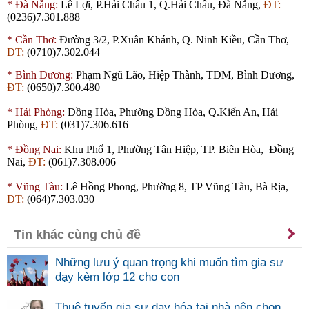
*
Đà Nẵng:
Lê Lợi, P.Hải Châu 1, Q.Hải Châu, Đà Nẵng,
ĐT:
(0236)7.301.888
*
Cần Thơ:
Đường 3/2, P.Xuân Khánh, Q. Ninh Kiều, Cần Thơ,
ĐT:
(0710)7.302.044
*
Bình Dương:
Phạm Ngũ Lão, Hiệp Thành,
TDM
, Bình Dương,
ĐT:
(0650)7.300.480
*
Hải Phòng:
Đồng Hòa, Phường Đồng Hòa, Q.Kiến An, Hải
Phòng,
ĐT:
(031)7.306.616
*
Đồng Nai:
Khu Phố 1, Phường Tân Hiệp, TP. Biên Hòa, Đồng
Nai,
ĐT:
(061)7.308.006
*
Vũng Tàu:
Lê Hồng Phong, Phường 8, TP Vũng Tàu, Bà Rịa,
ĐT:
(064)7.303.030
Tin khác cùng chủ đề
Những lưu ý quan trọng khi muốn tìm gia sư
dạy kèm lớp 12 cho con
Thuê tuyển gia sư dạy hóa tại nhà nên chọn