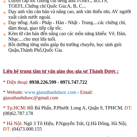
Luyện cấp tốc chứng chỉ tiếng anh:TOIEC, IELTS,
TOEFL.Chứng chỉ Quốc Gia:A, B, C...
Dạy anh văn căn bản và nâng cao, anh văn thiếu nhi, AV người
xuất cảnh nước ngoài.
Dạy tiếng: Anh - Pháp - Hàn - Nhật - Trung....các chứng chỉ,
đàm thoại, giao tiếp cấp tốc.
Kèm từ căn bản đến nâng cao các môn năng khiếu: Vẽ, Đàn,
Nhạc....cho mọi lứa tuổi.
Bồi dưỡng từng môn giúp thi trường chuyên, học sinh giỏi
Quận,Thành Phố,Quốc Gia.
Liên hệ trung tâm tư vấn giáo dục-gia sư Thành Được :
* Điện thoại:
0938.226.599 - 0971.747.722
*
Website:
www.giasuthanhduoc.com
-
Email:
giasuthanhduoc@gmail.com
*
Tp.HCM:
Hồ Bá Phấn, P.Phước Long A, Quận 9, TPHCM,
ĐT:
(08)62.787.178
*
Hà Nội:
Ngõ 3 Tô Hiệu, P.Nguyễn Trãi, Q.Hà Đông, Hà Nội,
ĐT:
(04)73.000.155