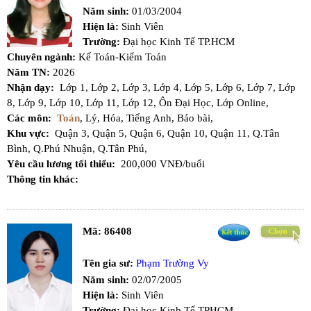
Năm sinh:
01/03/2004
Hiện là:
Sinh Viên
Trường:
Đại học Kinh Tế TP.HCM
Chuyên ngành:
Kế Toán-Kiểm Toán
Năm TN:
2026
Nhận dạy:
Lớp 1,
Lớp 2,
Lớp 3,
Lớp 4,
Lớp 5,
Lớp 6,
Lớp 7,
Lớp
8,
Lớp 9,
Lớp 10,
Lớp 11,
Lớp 12,
Ôn Đại Học,
Lớp Online,
Các môn:
Toán
,
Lý,
Hóa,
Tiếng Anh,
Báo bài,
Khu vực:
Quận 3,
Quận 5,
Quận 6,
Quận 10,
Quận 11,
Q.Tân
Bình,
Q.Phú Nhuận,
Q.Tân Phú,
Yêu cầu lương tối thiểu:
200,000 VNĐ/buổi
Thông tin khác:
Mã:
86408
Tên gia sư:
Phạm Trường Vy
Năm sinh:
02/07/2005
Hiện là:
Sinh Viên
Trường:
Đại học Kinh Tế TPHCM