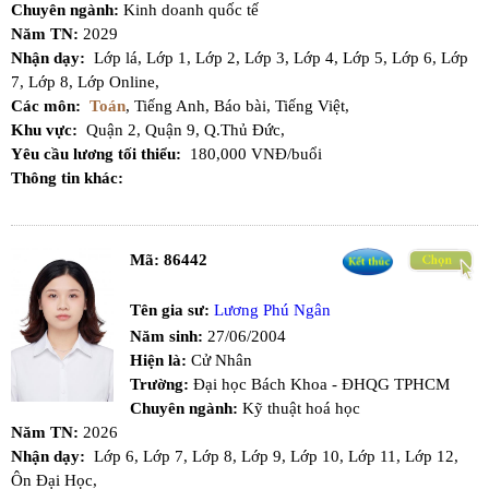
Chuyên ngành:
Kinh doanh quốc tế
Năm TN:
2029
Nhận dạy:
Lớp lá,
Lớp 1,
Lớp 2,
Lớp 3,
Lớp 4,
Lớp 5,
Lớp 6,
Lớp
7,
Lớp 8,
Lớp Online,
Các môn:
Toán
,
Tiếng Anh,
Báo bài,
Tiếng Việt,
Khu vực:
Quận 2,
Quận 9,
Q.Thủ Đức,
Yêu cầu lương tối thiểu:
180,000 VNĐ/buổi
Thông tin khác:
Mã:
86442
Tên gia sư:
Lương Phú Ngân
Năm sinh:
27/06/2004
Hiện là:
Cử Nhân
Trường:
Đại học Bách Khoa - ĐHQG TPHCM
Chuyên ngành:
Kỹ thuật hoá học
Năm TN:
2026
Nhận dạy:
Lớp 6,
Lớp 7,
Lớp 8,
Lớp 9,
Lớp 10,
Lớp 11,
Lớp 12,
Ôn Đại Học,