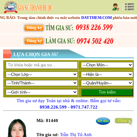
ÁO: Trung tâm chính thức ra mắt website
DAYTHEM.COM
phiên bản mới nhằ
LỰA CHỌN GIA SƯ
Tìm gia sư dạy Toán tại nhà & online. Bấm gọi tư vấn:
0938.226.599
-
0971.747.722
Mã:
81440
Tên gia sư:
Trần Thị Tú Anh