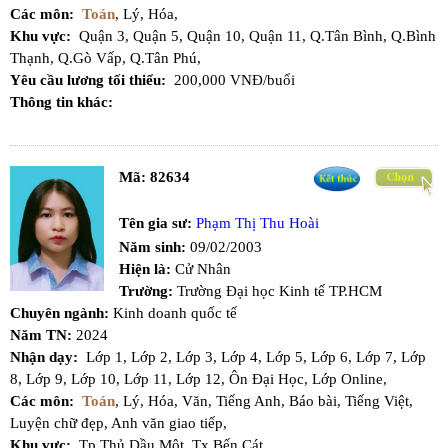
Các môn:
Toán
,
Lý,
Hóa,
Khu vực:
Quận 3,
Quận 5,
Quận 10,
Quận 11,
Q.Tân Bình,
Q.Bình
Thạnh,
Q.Gò Vấp,
Q.Tân Phú,
Yêu cầu lương tối thiểu:
200,000 VNĐ/buổi
Thông tin khác:
Mã:
82634
Tên gia sư:
Phạm Thị Thu Hoài
Năm sinh:
09/02/2003
Hiện là:
Cử Nhân
Trường:
Trường Đại học Kinh tế TP.HCM
Chuyên ngành:
Kinh doanh quốc tế
Năm TN:
2024
Nhận dạy:
Lớp 1,
Lớp 2,
Lớp 3,
Lớp 4,
Lớp 5,
Lớp 6,
Lớp 7,
Lớp
8,
Lớp 9,
Lớp 10,
Lớp 11,
Lớp 12,
Ôn Đại Học,
Lớp Online,
Các môn:
Toán
,
Lý,
Hóa,
Văn,
Tiếng Anh,
Báo bài,
Tiếng Việt,
Luyện chữ đẹp,
Anh văn giao tiếp,
Khu vực:
Tp.Thủ Dầu Một,
Tx.Bến Cát,