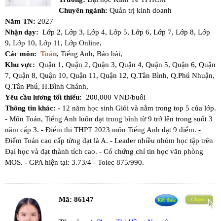
Chuyên ngành:
Quản trị kinh doanh
Năm TN:
2027
Nhận dạy:
Lớp 2,
Lớp 3,
Lớp 4,
Lớp 5,
Lớp 6,
Lớp 7,
Lớp 8,
Lớp
9,
Lớp 10,
Lớp 11,
Lớp Online,
Các môn:
Toán
,
Tiếng Anh,
Báo bài,
Khu vực:
Quận 1,
Quận 2,
Quận 3,
Quận 4,
Quận 5,
Quận 6,
Quận
7,
Quận 8,
Quận 10,
Quận 11,
Quận 12,
Q.Tân Bình,
Q.Phú Nhuận,
Q.Tân Phú,
H.Bình Chánh,
Yêu cầu lương tối thiểu:
200,000 VNĐ/buổi
Thông tin khác:
- 12 năm học sinh Giỏi và nằm trong top 5 của lớp.
- Môn Toán, Tiếng Anh luôn đạt trung bình từ 9 trở lên trong suốt 3
năm cấp 3. - Điểm thi THPT 2023 môn Tiếng Anh đạt 9 điểm. -
Điểm Toán cao cấp từng đạt là A. - Leader nhiều nhóm học tập trên
Đại học và đạt thành tích cao. - Có chứng chỉ tin học văn phòng
MOS. - GPA hiện tại: 3.73/4 - Toiec 875/990.
Mã:
86147