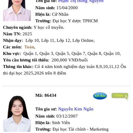
Tên gia sư:
Phạm Thị Hồng Nguyên
Năm sinh:
15/04/2000
Hiện là:
Cử Nhân
Trường:
Đại học Y dược TPHCM
Chuyên ngành:
Y học cổ truyền.
Năm TN:
2025
Nhận dạy:
Lớp 10,
Lớp 11,
Lớp 12,
Lớp Online,
Các môn:
Toán
,
Khu vực:
Quận 1,
Quận 3,
Quận 5,
Quận 7,
Quận 8,
Quận 10,
Yêu cầu lương tối thiểu:
200,000 VNĐ/buổi
Thông tin khác:
Có 4 năm kinh nghiệm dạy toán 8,9,10,11,12 Ôn
thi đại học 2025,2026 trên 8 điểm
Mã:
86434
Tên gia sư:
Nguyễn Kim Ngân
Năm sinh:
03/12/2007
Hiện là:
Sinh Viên
Trường:
Đại học Tài chính - Marketing