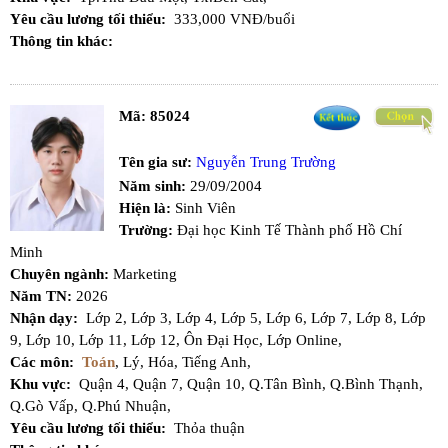
Yêu cầu lương tối thiểu:
333,000 VNĐ/buổi
Thông tin khác:
Mã:
85024
Tên gia sư:
Nguyễn Trung Trường
Năm sinh:
29/09/2004
Hiện là:
Sinh Viên
Trường:
Đại học Kinh Tế Thành phố Hồ Chí
Minh
Chuyên ngành:
Marketing
Năm TN:
2026
Nhận dạy:
Lớp 2,
Lớp 3,
Lớp 4,
Lớp 5,
Lớp 6,
Lớp 7,
Lớp 8,
Lớp
9,
Lớp 10,
Lớp 11,
Lớp 12,
Ôn Đại Học,
Lớp Online,
Các môn:
Toán
,
Lý,
Hóa,
Tiếng Anh,
Khu vực:
Quận 4,
Quận 7,
Quận 10,
Q.Tân Bình,
Q.Bình Thạnh,
Q.Gò Vấp,
Q.Phú Nhuận,
Yêu cầu lương tối thiểu:
Thỏa thuận