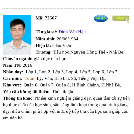
Mã:
72567
Tên gia sư:
Đinh Văn Hậu
Năm sinh:
26/06/1984
Hiện là:
Giáo Viên
Trường:
Tiểu học Nguyễn Hồng Thế - Nhà Bè.
Chuyên ngành:
giáo dục tiểu học
Năm TN:
2016
Nhận dạy:
Lớp 1,
Lớp 2,
Lớp 3,
Lớp 4,
Lớp 5,
Lớp 6,
Lớp 7,
Các môn:
Toán
,
Lý,
Văn,
Báo bài,
Sử,
Tiếng Việt,
Địa,
Khu vực:
Quận 6,
Quận 7,
Quận 8,
H.Bình Chánh,
H.Nhà Bè,
Yêu cầu lương tối thiểu:
Thỏa thuận
Thông tin khác:
Nhiều kinh nghiệm giảng dạy, quan tâm tới sự tiến
bộ thực chất của học sinh, sẵn sàng linh hoạt trong quá trình giảng
dạy, điều chỉnh phù hợp với mức độ tiếp thu của học sinh giúp các
em tiến bộ.