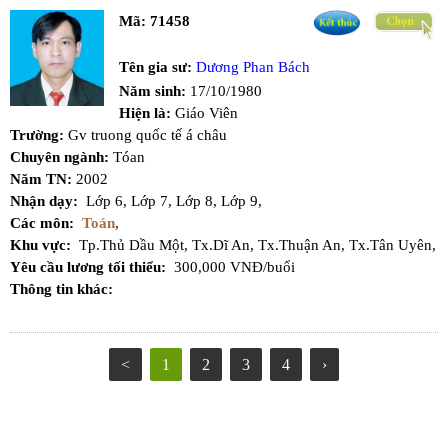
Mã:
71458
Tên gia sư:
Dương Phan Bách
Năm sinh:
17/10/1980
Hiện là:
Giáo Viên
Trường:
Gv truong quốc tế á châu
Chuyên ngành:
Tóan
Năm TN:
2002
Nhận dạy:
Lớp 6,
Lớp 7,
Lớp 8,
Lớp 9,
Các môn:
Toán
,
Khu vực:
Tp.Thủ Dầu Một,
Tx.Dĩ An,
Tx.Thuận An,
Tx.Tân Uyên,
Yêu cầu lương tối thiểu:
300,000 VNĐ/buổi
Thông tin khác:
<
1
2
3
4
›