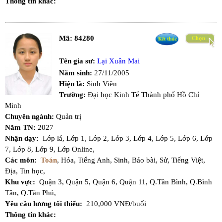
Thông tin khác:
Mã:
84280
Tên gia sư:
Lại Xuân Mai
Năm sinh:
27/11/2005
Hiện là:
Sinh Viên
Trường:
Đại học Kinh Tế Thành phố Hồ Chí
Minh
Chuyên ngành:
Quản trị
Năm TN:
2027
Nhận dạy:
Lớp lá,
Lớp 1,
Lớp 2,
Lớp 3,
Lớp 4,
Lớp 5,
Lớp 6,
Lớp
7,
Lớp 8,
Lớp 9,
Lớp Online,
Các môn:
Toán
,
Hóa,
Tiếng Anh,
Sinh,
Báo bài,
Sử,
Tiếng Việt,
Địa,
Tin học,
Khu vực:
Quận 3,
Quận 5,
Quận 6,
Quận 11,
Q.Tân Bình,
Q.Bình
Tân,
Q.Tân Phú,
Yêu cầu lương tối thiểu:
210,000 VNĐ/buổi
Thông tin khác: