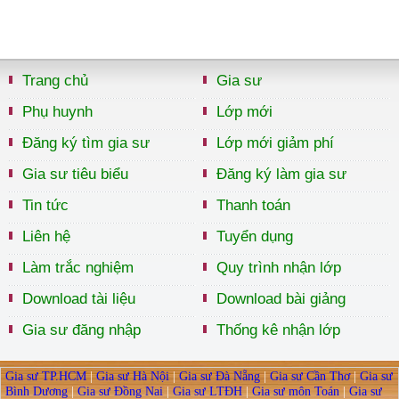
Trang chủ
Gia sư
Phụ huynh
Lớp mới
Đăng ký tìm gia sư
Lớp mới giảm phí
Gia sư tiêu biểu
Đăng ký làm gia sư
Tin tức
Thanh toán
Liên hệ
Tuyển dụng
Làm trắc nghiệm
Quy trình nhận lớp
Download tài liệu
Download bài giảng
Gia sư đăng nhập
Thống kê nhận lớp
Gia sư TP.HCM
|
Gia sư Hà Nội
|
Gia sư Đà Nẵng
|
Gia sư Cần Thơ
|
Gia sư
Bình Dương
|
Gia sư Đồng Nai
|
Gia sư LTĐH
|
Gia sư môn Toán
|
Gia sư