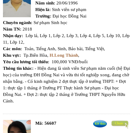
Năm sinh:
20/06/1996
Hiện là:
Sinh viên sư phạm
Trường:
Đại học Đồng Nai
Chuyên ngành:
Sư phạm Sinh học
Năm TN:
2018
Nhận dạy:
Lớp lá,
Lớp 1,
Lớp 2,
Lớp 3,
Lớp 4,
Lớp 5,
Lớp 10,
Lớp
11,
Lớp 12,
Các môn:
Toán,
Tiếng Anh,
Sinh,
Báo bài,
Tiếng Việt,
Khu vực:
Tp.Biên Hòa,
H.Long Thành
,
Yêu cầu lương tối thiểu:
100,000 VNĐ/buổi
Thông tin khác:
- Hiện đang là sinh viên Sư phạm năm cuối (hệ Đại
học) của trường ĐH Đồng Nai và vừa thi tốt nghiệp xong, đang chờ
nhận bằng. - Có kinh nghiệm 2 đợt thực tập ở trường THPT: + Đợt
1: thực tập 1 tháng ở Trường PT Thực hành Sư phạm - Đại học
Đồng Nai. + Đợt 2: thực tập 2 tháng ở Trường THPT Nguyễn Hữu
Cảnh.
Mã:
56607