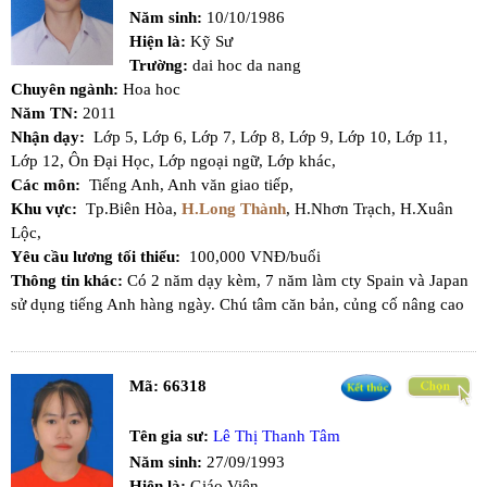
Năm sinh:
10/10/1986
Hiện là:
Kỹ Sư
Trường:
dai hoc da nang
Chuyên ngành:
Hoa hoc
Năm TN:
2011
Nhận dạy:
Lớp 5,
Lớp 6,
Lớp 7,
Lớp 8,
Lớp 9,
Lớp 10,
Lớp 11,
Lớp 12,
Ôn Đại Học,
Lớp ngoại ngữ,
Lớp khác,
Các môn:
Tiếng Anh,
Anh văn giao tiếp,
Khu vực:
Tp.Biên Hòa,
H.Long Thành
,
H.Nhơn Trạch,
H.Xuân
Lộc,
Yêu cầu lương tối thiểu:
100,000 VNĐ/buổi
Thông tin khác:
Có 2 năm dạy kèm, 7 năm làm cty Spain và Japan
sử dụng tiếng Anh hàng ngày. Chú tâm căn bản, củng cố nâng cao
Mã:
66318
Tên gia sư:
Lê Thị Thanh Tâm
Năm sinh:
27/09/1993
Hiện là:
Giáo Viên