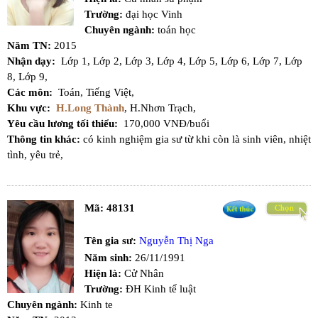
Trường:
đại học Vinh
Chuyên ngành:
toán học
Năm TN:
2015
Nhận dạy:
Lớp 1,
Lớp 2,
Lớp 3,
Lớp 4,
Lớp 5,
Lớp 6,
Lớp 7,
Lớp
8,
Lớp 9,
Các môn:
Toán,
Tiếng Việt,
Khu vực:
H.Long Thành
,
H.Nhơn Trạch,
Yêu cầu lương tối thiểu:
170,000 VNĐ/buổi
Thông tin khác:
có kinh nghiệm gia sư từ khi còn là sinh viên, nhiệt
tình, yêu trẻ,
Mã:
48131
Tên gia sư:
Nguyễn Thị Nga
Năm sinh:
26/11/1991
Hiện là:
Cử Nhân
Trường:
ĐH Kinh tế luật
Chuyên ngành:
Kinh te