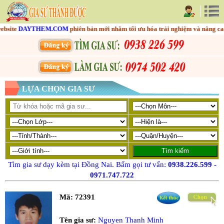
ite
DAYTHEM.COM
phiên bản mới nhằm tối ưu hóa trải nghiệm và nâng cao chấ
LỰA CHỌN GIA SƯ
Tìm gia sư dạy kèm tại Đồng Nai. Bấm gọi tư vấn:
0938.226.599
-
0971.747.722
Mã:
72391
Tên gia sư:
Nguyen Thanh Minh