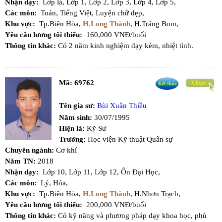
Nhận dạy:
Lớp lá,
Lớp 1,
Lớp 2,
Lớp 3,
Lớp 4,
Lớp 5,
Các môn:
Toán,
Tiếng Việt,
Luyện chữ đẹp,
Khu vực:
Tp.Biên Hòa,
H.Long Thành
,
H.Trảng Bom,
Yêu cầu lương tối thiểu:
160,000 VNĐ/buổi
Thông tin khác:
Có 2 năm kinh nghiệm dạy kèm, nhiệt tình.
Mã:
69762
Tên gia sư:
Bùi Xuân Thiều
Năm sinh:
30/07/1995
Hiện là:
Kỹ Sư
Trường:
Học viện Kỹ thuật Quân sự
Chuyên ngành:
Cơ khí
Năm TN:
2018
Nhận dạy:
Lớp 10,
Lớp 11,
Lớp 12,
Ôn Đại Học,
Các môn:
Lý,
Hóa,
Khu vực:
Tp.Biên Hòa,
H.Long Thành
,
H.Nhơn Trạch,
Yêu cầu lương tối thiểu:
200,000 VNĐ/buổi
Thông tin khác:
Có kỹ năng và phương pháp dạy khoa học, phù