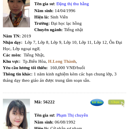
Tên gia sư:
Đặng thị thu hằng
Năm sinh:
14/04/1996
Hiện là:
Sinh Viên
Trường:
Đại học lạc hồng
Chuyên ngành:
Tiếng nhật
Năm TN:
2019
Nhận dạy:
Lớp 7,
Lớp 8,
Lớp 9,
Lớp 10,
Lớp 11,
Lớp 12,
Ôn Đại
Học,
Lớp ngoại ngữ,
Các môn:
Tiếng Nhật,
Khu vực:
Tp.Biên Hòa,
H.Long Thành
,
Yêu cầu lương tối thiểu:
160,000 VNĐ/buổi
Thông tin khác:
1 năm kinh nghiệm kèm các bạn chung lớp, 3
tháng dạy theo giáo án được trung tâm soạn sẵn.
Mã:
56222
Tên gia sư:
Phạm Thị chuyên
Năm sinh:
06/08/1992
Hiện là:
Cử nhân sư phạm