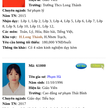
Trường:
Trường Thcs Long Thành
Chuyên ngành:
Sư phạm lý
Năm TN:
2015
Nhận dạy:
Lớp 1,
Lớp 2,
Lớp 3,
Lớp 4,
Lớp 5,
Lớp 6,
Lớp 7,
Lớp
8,
Lớp 9,
Lớp 10,
Lớp 11,
Lớp 12,
Các môn:
Toán,
Lý,
Hóa,
Báo bài,
Tiếng Việt,
Khu vực:
H.Long Thành
,
H.Nhơn Trạch,
Yêu cầu lương tối thiểu:
180,000 VNĐ/buổi
Thông tin khác:
Có 4 năm kinh nghiệm dạy kèm
Mã:
61000
Tên gia sư:
Phạm Hà
Năm sinh:
11/10/1996
Hiện là:
Giáo Viên
Trường:
Cao đẳng sư phạm Thái Bình
Chuyên ngành:
Giáo dục Tiểu học
Năm TN:
2017