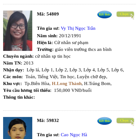
Mã:
54809
Tên gia sư:
Vy Thị Ngọc Trân
Năm sinh:
20/12/1991
Hiện là:
Cử nhân sư phạm
Trường:
giáo viên trường thcs an bình
Chuyên ngành:
cử nhân sp tin học
Năm TN:
2013
Nhận dạy:
Lớp lá,
Lớp 1,
Lớp 2,
Lớp 3,
Lớp 4,
Lớp 5,
Lớp 6,
Các môn:
Toán,
Tiếng Việt,
Tin học,
Luyện chữ đẹp,
Khu vực:
Tp.Biên Hòa,
H.Long Thành
,
H.Trảng Bom,
Yêu cầu lương tối thiểu:
150,000 VNĐ/buổi
Thông tin khác:
Mã:
59832
Tên gia sư:
Cao Ngọc Hà