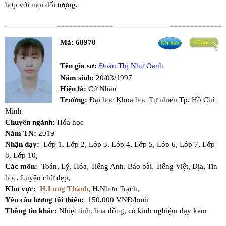
hợp với mọi đối tượng.
Mã:
68970
Tên gia sư:
Đoàn Thị Như Oanh
Năm sinh:
20/03/1997
Hiện là:
Cử Nhân
Trường:
Đại học Khoa học Tự nhiên Tp. Hồ Chí
Minh
Chuyên ngành:
Hóa học
Năm TN:
2019
Nhận dạy:
Lớp 1,
Lớp 2,
Lớp 3,
Lớp 4,
Lớp 5,
Lớp 6,
Lớp 7,
Lớp
8,
Lớp 10,
Các môn:
Toán,
Lý,
Hóa,
Tiếng Anh,
Báo bài,
Tiếng Việt,
Địa,
Tin
học,
Luyện chữ đẹp,
Khu vực:
H.Long Thành
,
H.Nhơn Trạch,
Yêu cầu lương tối thiểu:
150,000 VNĐ/buổi
Thông tin khác:
Nhiệt tình, hòa đồng, có kinh nghiệm dạy kèm