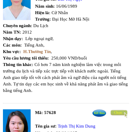
Năm sinh:
16/06/1989
Hiện là:
Cử Nhân
Trường:
Đại Học Mở Hà Nội
Chuyên ngành:
Du Lịch
Năm TN:
2012
Nhận dạy:
Lớp ngoại ngữ,
Các môn:
Tiếng Anh,
Khu vực:
H.Thường Tín
,
Yêu cầu lương tối thiểu:
250,000 VNĐ/buổi
Thông tin khác:
Có hơn 7 năm kinh nghiệm làm việc trong môi
trường du lịch và tiếp xúc trực tiếp với khách nước ngoài. Tiếng
Anh giao tiếp tốt với cách phát âm và ngữ điệu của người nói tiếng
Anh. Tự tin dạy các em học sinh về khả năng phát âm và giao tiếng
bằng tiếng Anh.
Mã:
57628
Tên gia sư:
Trịnh Thị Kim Dung