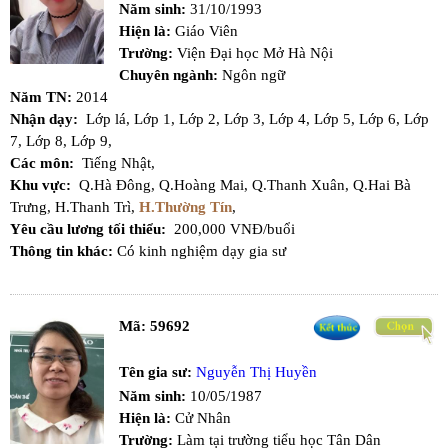
Năm sinh:
31/10/1993
Hiện là:
Giáo Viên
Trường:
Viện Đại học Mở Hà Nội
Chuyên ngành:
Ngôn ngữ
Năm TN:
2014
Nhận dạy:
Lớp lá,
Lớp 1,
Lớp 2,
Lớp 3,
Lớp 4,
Lớp 5,
Lớp 6,
Lớp
7,
Lớp 8,
Lớp 9,
Các môn:
Tiếng Nhật,
Khu vực:
Q.Hà Đông,
Q.Hoàng Mai,
Q.Thanh Xuân,
Q.Hai Bà
Trưng,
H.Thanh Trì,
H.Thường Tín
,
Yêu cầu lương tối thiểu:
200,000 VNĐ/buổi
Thông tin khác:
Có kinh nghiệm dạy gia sư
Mã:
59692
Tên gia sư:
Nguyễn Thị Huyền
Năm sinh:
10/05/1987
Hiện là:
Cử Nhân
Trường:
Làm tại trường tiểu học Tân Dân