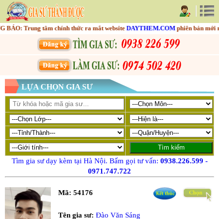
O: Trung tâm chính thức ra mắt website
DAYTHEM.COM
phiên bản mới nhằm
LỰA CHỌN GIA SƯ
Tìm gia sư dạy kèm tại Hà Nội. Bấm gọi tư vấn:
0938.226.599
-
0971.747.722
Mã:
54176
Tên gia sư:
Đào Văn Sáng