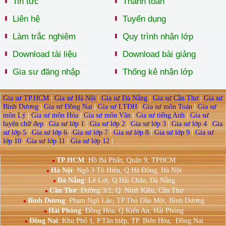
Tin tức
Thanh toán
Liên hệ
Tuyển dụng
Làm trắc nghiệm
Quy trình nhận lớp
Download tài liệu
Download bài giảng
Gia sư đăng nhập
Thống kê nhận lớp
Gia sư TP.HCM
|
Gia sư Hà Nội
|
Gia sư Đà Nẵng
|
Gia sư Cần Thơ
|
Gia sư
Bình Dương
|
Gia sư Đồng Nai
|
Gia sư LTĐH
|
Gia sư môn Toán
|
Gia sư
môn Lý
|
Gia sư môn Hóa
|
Gia sư môn Văn
|
Gia sư tiếng Anh
|
Gia sư
luyện chữ đẹp
|
Gia sư lớp 1
|
Gia sư lớp 2
|
Gia sư lớp 3
|
Gia sư lớp 4
|
Gia
sư lớp 5
|
Gia sư lớp 6
|
Gia sư lớp 7
|
Gia sư lớp 8
|
Gia sư lớp 9
|
Gia sư
lớp 10
|
Gia sư lớp 11
|
Gia sư lớp 12
|
TP.HCM
: Hồ Bá Phấn, Quận 9, TPHCM
Hà Nội
:
Ngõ 3 Tô Hiệu, Q.Hà Đông, Hà Nội
Đà Nẵng
: Lê Lợi, Q.Hải Châu, Đà Nẵng
Cần Thơ
: Đường 3/2, Q. Ninh Kiều, Cần Thơ
Bình Dương
: Phạm Ngũ Lão, TP.Thủ Dầu Một, Bình Dương
Hải Phòng
: Đồng Hòa, Q.Kiến An, Hải Phòng
Đồng Nai
:
Khu Phố 1, P.Tân hiệp, TP. Biên Hòa, Đồng Nai