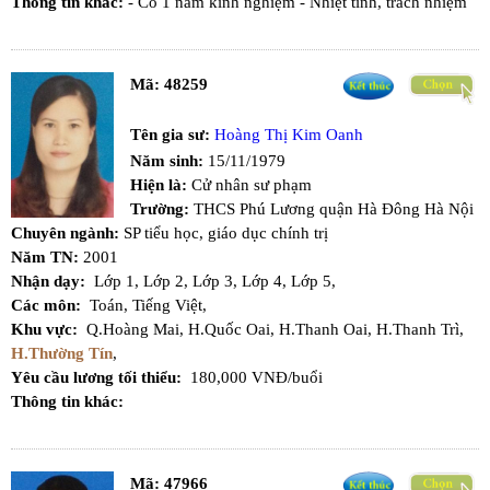
Thông tin khác:
- Có 1 năm kinh nghiệm - Nhiệt tình, trách nhiệm
Mã:
48259
Tên gia sư:
Hoàng Thị Kim Oanh
Năm sinh:
15/11/1979
Hiện là:
Cử nhân sư phạm
Trường:
THCS Phú Lương quận Hà Đông Hà Nội
Chuyên ngành:
SP tiểu học, giáo dục chính trị
Năm TN:
2001
Nhận dạy:
Lớp 1,
Lớp 2,
Lớp 3,
Lớp 4,
Lớp 5,
Các môn:
Toán,
Tiếng Việt,
Khu vực:
Q.Hoàng Mai,
H.Quốc Oai,
H.Thanh Oai,
H.Thanh Trì,
H.Thường Tín
,
Yêu cầu lương tối thiểu:
180,000 VNĐ/buổi
Thông tin khác:
Mã:
47966