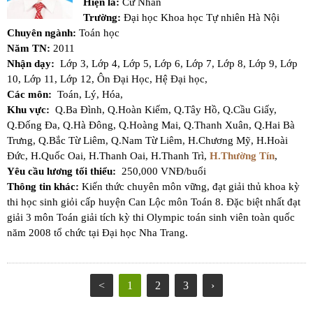
Hiện là:
Cử Nhân
Trường:
Đại học Khoa học Tự nhiên Hà Nội
Chuyên ngành:
Toán học
Năm TN:
2011
Nhận dạy:
Lớp 3,
Lớp 4,
Lớp 5,
Lớp 6,
Lớp 7,
Lớp 8,
Lớp 9,
Lớp
10,
Lớp 11,
Lớp 12,
Ôn Đại Học,
Hệ Đại học,
Các môn:
Toán,
Lý,
Hóa,
Khu vực:
Q.Ba Đình,
Q.Hoàn Kiếm,
Q.Tây Hồ,
Q.Cầu Giấy,
Q.Đống Đa,
Q.Hà Đông,
Q.Hoàng Mai,
Q.Thanh Xuân,
Q.Hai Bà
Trưng,
Q.Bắc Từ Liêm,
Q.Nam Từ Liêm,
H.Chương Mỹ,
H.Hoài
Đức,
H.Quốc Oai,
H.Thanh Oai,
H.Thanh Trì,
H.Thường Tín
,
Yêu cầu lương tối thiểu:
250,000 VNĐ/buổi
Thông tin khác:
Kiến thức chuyên môn vững, đạt giải thủ khoa kỳ
thi học sinh giỏi cấp huyện Can Lộc môn Toán 8. Đặc biệt nhất đạt
giải 3 môn Toán giải tích kỳ thi Olympic toán sinh viên toàn quốc
năm 2008 tổ chức tại Đại học Nha Trang.
<
1
2
3
›