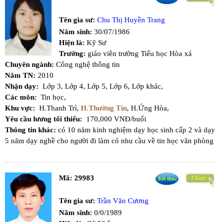
Tên gia sư:
Chu Thị Huyền Trang
Năm sinh:
30/07/1986
Hiện là:
Kỹ Sư
Trường:
giáo viên trường Tiểu học Hòa xá
Chuyên ngành:
Công nghệ thông tin
Năm TN:
2010
Nhận dạy:
Lớp 3,
Lớp 4,
Lớp 5,
Lớp 6,
Lớp khác,
Các môn:
Tin học,
Khu vực:
H.Thanh Trì,
H.Thường Tín
,
H.Ứng Hòa,
Yêu cầu lương tối thiểu:
170,000 VNĐ/buổi
Thông tin khác:
có 10 năm kinh nghiệm dạy học sinh cấp 2 và dạy
5 năm dạy nghề cho người đi làm có nhu cầu về tin học văn phòng
Mã:
29983
Tên gia sư:
Trần Văn Cương
Năm sinh:
0/0/1989