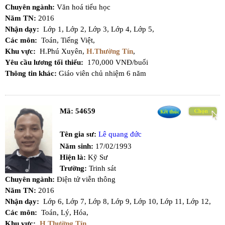
Chuyên ngành:
Văn hoá tiểu học
Năm TN:
2016
Nhận dạy:
Lớp 1,
Lớp 2,
Lớp 3,
Lớp 4,
Lớp 5,
Các môn:
Toán,
Tiếng Việt,
Khu vực:
H.Phú Xuyên,
H.Thường Tín
,
Yêu cầu lương tối thiểu:
170,000 VNĐ/buổi
Thông tin khác:
Giáo viên chủ nhiệm 6 năm
Mã:
54659
Tên gia sư:
Lê quang đức
Năm sinh:
17/02/1993
Hiện là:
Kỹ Sư
Trường:
Trinh sát
Chuyên ngành:
Điện tử viễn thông
Năm TN:
2016
Nhận dạy:
Lớp 6,
Lớp 7,
Lớp 8,
Lớp 9,
Lớp 10,
Lớp 11,
Lớp 12,
Các môn:
Toán,
Lý,
Hóa,
Khu vực:
H.Thường Tín
,