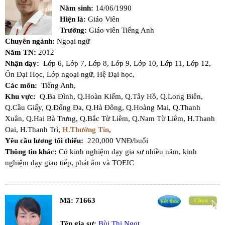
Năm sinh:
14/06/1990
Hiện là:
Giáo Viên
Trường:
Giáo viên Tiếng Anh
Chuyên ngành:
Ngoại ngữ
Năm TN:
2012
Nhận dạy:
Lớp 6,
Lớp 7,
Lớp 8,
Lớp 9,
Lớp 10,
Lớp 11,
Lớp 12,
Ôn Đại Học,
Lớp ngoại ngữ,
Hệ Đại học,
Các môn:
Tiếng Anh,
Khu vực:
Q.Ba Đình,
Q.Hoàn Kiếm,
Q.Tây Hồ,
Q.Long Biên,
Q.Cầu Giấy,
Q.Đống Đa,
Q.Hà Đông,
Q.Hoàng Mai,
Q.Thanh
Xuân,
Q.Hai Bà Trưng,
Q.Bắc Từ Liêm,
Q.Nam Từ Liêm,
H.Thanh
Oai,
H.Thanh Trì,
H.Thường Tín
,
Yêu cầu lương tối thiểu:
220,000 VNĐ/buổi
Thông tin khác:
Có kinh nghiệm dạy gia sư nhiều năm, kinh
nghiệm dạy giao tiếp, phát âm và TOEIC
Mã:
71663
Tên gia sư:
Bùi Thị Ngọt