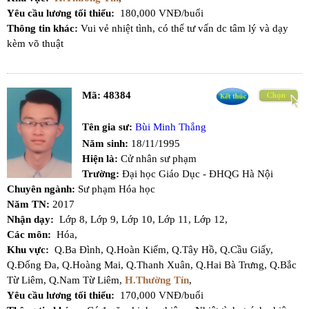
Yêu cầu lương tối thiểu:
180,000 VNĐ/buổi
Thông tin khác:
Vui vẻ nhiệt tình, có thể tư vấn dc tâm lý và dạy
kèm võ thuật
Mã:
48384
Tên gia sư:
Bùi Minh Thắng
Năm sinh:
18/11/1995
Hiện là:
Cử nhân sư phạm
Trường:
Đại học Giáo Dục - ĐHQG Hà Nội
Chuyên ngành:
Sư phạm Hóa học
Năm TN:
2017
Nhận dạy:
Lớp 8,
Lớp 9,
Lớp 10,
Lớp 11,
Lớp 12,
Các môn:
Hóa,
Khu vực:
Q.Ba Đình,
Q.Hoàn Kiếm,
Q.Tây Hồ,
Q.Cầu Giấy,
Q.Đống Đa,
Q.Hoàng Mai,
Q.Thanh Xuân,
Q.Hai Bà Trưng,
Q.Bắc
Từ Liêm,
Q.Nam Từ Liêm,
H.Thường Tín
,
Yêu cầu lương tối thiểu:
170,000 VNĐ/buổi