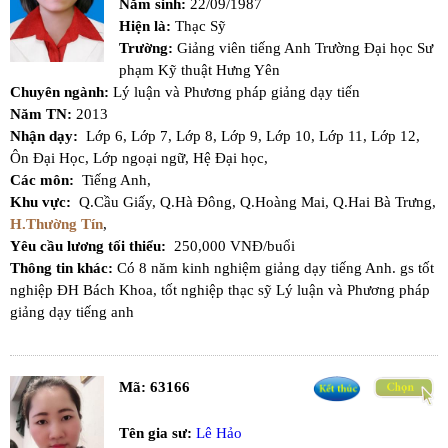
Năm sinh:
22/09/1987
Hiện là:
Thạc Sỹ
Trường:
Giảng viên tiếng Anh Trường Đại học Sư
phạm Kỹ thuật Hưng Yên
Chuyên ngành:
Lý luận và Phương pháp giảng dạy tiến
Năm TN:
2013
Nhận dạy:
Lớp 6,
Lớp 7,
Lớp 8,
Lớp 9,
Lớp 10,
Lớp 11,
Lớp 12,
Ôn Đại Học,
Lớp ngoại ngữ,
Hệ Đại học,
Các môn:
Tiếng Anh,
Khu vực:
Q.Cầu Giấy,
Q.Hà Đông,
Q.Hoàng Mai,
Q.Hai Bà Trưng,
H.Thường Tín
,
Yêu cầu lương tối thiểu:
250,000 VNĐ/buổi
Thông tin khác:
Có 8 năm kinh nghiệm giảng dạy tiếng Anh. gs tốt
nghiệp ĐH Bách Khoa, tốt nghiệp thạc sỹ Lý luận và Phương pháp
giảng dạy tiếng anh
Mã:
63166
Tên gia sư:
Lê Hảo