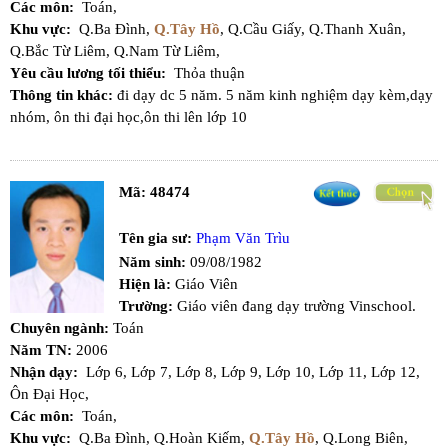
Các môn:
Toán,
Khu vực:
Q.Ba Đình,
Q.Tây Hồ
,
Q.Cầu Giấy,
Q.Thanh Xuân,
Q.Bắc Từ Liêm,
Q.Nam Từ Liêm,
Yêu cầu lương tối thiểu:
Thỏa thuận
Thông tin khác:
đi dạy dc 5 năm. 5 năm kinh nghiệm dạy kèm,dạy
nhóm, ôn thi đại học,ôn thi lên lớp 10
Mã:
48474
Tên gia sư:
Phạm Văn Trìu
Năm sinh:
09/08/1982
Hiện là:
Giáo Viên
Trường:
Giáo viên đang dạy trường Vinschool.
Chuyên ngành:
Toán
Năm TN:
2006
Nhận dạy:
Lớp 6,
Lớp 7,
Lớp 8,
Lớp 9,
Lớp 10,
Lớp 11,
Lớp 12,
Ôn Đại Học,
Các môn:
Toán,
Khu vực:
Q.Ba Đình,
Q.Hoàn Kiếm,
Q.Tây Hồ
,
Q.Long Biên,