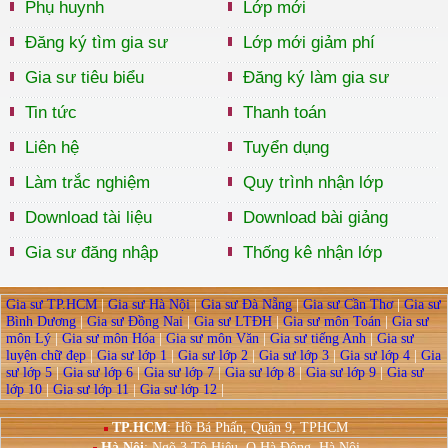
Phụ huynh
Lớp mới
Đăng ký tìm gia sư
Lớp mới giảm phí
Gia sư tiêu biểu
Đăng ký làm gia sư
Tin tức
Thanh toán
Liên hệ
Tuyển dụng
Làm trắc nghiệm
Quy trình nhận lớp
Download tài liệu
Download bài giảng
Gia sư đăng nhập
Thống kê nhận lớp
Gia sư TP.HCM
|
Gia sư Hà Nội
|
Gia sư Đà Nẵng
|
Gia sư Cần Thơ
|
Gia sư
Bình Dương
|
Gia sư Đồng Nai
|
Gia sư LTĐH
|
Gia sư môn Toán
|
Gia sư
môn Lý
|
Gia sư môn Hóa
|
Gia sư môn Văn
|
Gia sư tiếng Anh
|
Gia sư
luyện chữ đẹp
|
Gia sư lớp 1
|
Gia sư lớp 2
|
Gia sư lớp 3
|
Gia sư lớp 4
|
Gia
sư lớp 5
|
Gia sư lớp 6
|
Gia sư lớp 7
|
Gia sư lớp 8
|
Gia sư lớp 9
|
Gia sư
lớp 10
|
Gia sư lớp 11
|
Gia sư lớp 12
|
TP.HCM
: Hồ Bá Phấn, Quận 9, TPHCM
Hà Nội
:
Ngõ 3 Tô Hiệu, Q.Hà Đông, Hà Nội