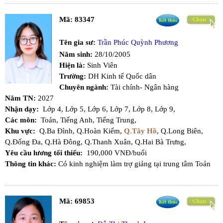
Mã:
83347
Tên gia sư:
Trần Phúc Quỳnh Phương
Năm sinh:
28/10/2005
Hiện là:
Sinh Viên
Trường:
DH Kinh tế Quốc dân
Chuyên ngành:
Tài chính- Ngân hàng
Năm TN:
2027
Nhận dạy:
Lớp 4,
Lớp 5,
Lớp 6,
Lớp 7,
Lớp 8,
Lớp 9,
Các môn:
Toán,
Tiếng Anh,
Tiếng Trung,
Khu vực:
Q.Ba Đình,
Q.Hoàn Kiếm,
Q.Tây Hồ
,
Q.Long Biên,
Q.Đống Đa,
Q.Hà Đông,
Q.Thanh Xuân,
Q.Hai Bà Trưng,
Yêu cầu lương tối thiểu:
190,000 VNĐ/buổi
Thông tin khác:
Có kinh nghiệm làm trợ giảng tại trung tâm Toán
Mã:
69853