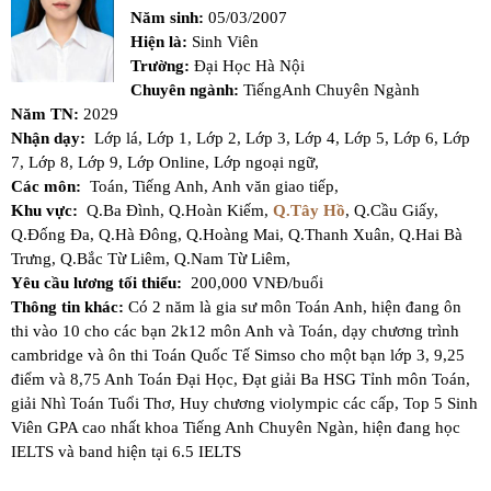
Năm sinh:
05/03/2007
Hiện là:
Sinh Viên
Trường:
Đại Học Hà Nội
Chuyên ngành:
TiếngAnh Chuyên Ngành
Năm TN:
2029
Nhận dạy:
Lớp lá,
Lớp 1,
Lớp 2,
Lớp 3,
Lớp 4,
Lớp 5,
Lớp 6,
Lớp
7,
Lớp 8,
Lớp 9,
Lớp Online,
Lớp ngoại ngữ,
Các môn:
Toán,
Tiếng Anh,
Anh văn giao tiếp,
Khu vực:
Q.Ba Đình,
Q.Hoàn Kiếm,
Q.Tây Hồ
,
Q.Cầu Giấy,
Q.Đống Đa,
Q.Hà Đông,
Q.Hoàng Mai,
Q.Thanh Xuân,
Q.Hai Bà
Trưng,
Q.Bắc Từ Liêm,
Q.Nam Từ Liêm,
Yêu cầu lương tối thiểu:
200,000 VNĐ/buổi
Thông tin khác:
Có 2 năm là gia sư môn Toán Anh, hiện đang ôn
thi vào 10 cho các bạn 2k12 môn Anh và Toán, dạy chương trình
cambridge và ôn thi Toán Quốc Tế Simso cho một bạn lớp 3, 9,25
điểm và 8,75 Anh Toán Đại Học, Đạt giải Ba HSG Tỉnh môn Toán,
giải Nhì Toán Tuổi Thơ, Huy chương violympic các cấp, Top 5 Sinh
Viên GPA cao nhất khoa Tiếng Anh Chuyên Ngàn, hiện đang học
IELTS và band hiện tại 6.5 IELTS