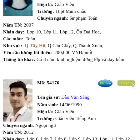
Hiện là:
Giáo Viên
Trường:
Thpt Minh châu
Chuyên ngành:
Sư phạm Toán
Năm TN:
2007
Nhận dạy:
Lớp 10,
Lớp 11,
Lớp 12,
Ôn Đại Học,
Các môn:
Toán,
Khu vực:
Q.Tây Hồ
,
Q.Cầu Giấy,
Q.Thanh Xuân,
Yêu cầu lương tối thiểu:
200,000 VNĐ/buổi
Thông tin khác:
Có 8 năm kinh nghiệm đứng lớp và dạy kèm
Mã:
54176
Tên gia sư:
Đào Văn Sáng
Năm sinh:
14/06/1990
Hiện là:
Giáo Viên
Trường:
Giáo viên Tiếng Anh
Chuyên ngành:
Ngoại ngữ
Năm TN:
2012
Nhận dạy:
Lớp 6,
Lớp 7,
Lớp 8,
Lớp 9,
Lớp 10,
Lớp 11,
Lớp 12,