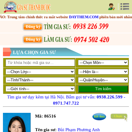
ung tâm chính thức ra mắt website
DAYTHEM.COM
phiên bản mới nhằm tối 
LỰA CHỌN GIA SƯ
Tìm gia sư dạy kèm tại Hà Nội. Bấm gọi tư vấn:
0938.226.599
-
0971.747.722
Mã:
86516
Tên gia sư:
Bùi Phạm Phương Anh