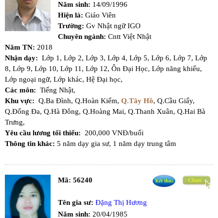
Năm sinh:
14/09/1996
Hiện là:
Giáo Viên
Trường:
Gv Nhật ngữ IGO
Chuyên ngành:
Cntt Việt Nhật
Năm TN:
2018
Nhận dạy:
Lớp 1,
Lớp 2,
Lớp 3,
Lớp 4,
Lớp 5,
Lớp 6,
Lớp 7,
Lớp
8,
Lớp 9,
Lớp 10,
Lớp 11,
Lớp 12,
Ôn Đại Học,
Lớp năng khiếu,
Lớp ngoại ngữ,
Lớp khác,
Hệ Đại học,
Các môn:
Tiếng Nhật,
Khu vực:
Q.Ba Đình,
Q.Hoàn Kiếm,
Q.Tây Hồ
,
Q.Cầu Giấy,
Q.Đống Đa,
Q.Hà Đông,
Q.Hoàng Mai,
Q.Thanh Xuân,
Q.Hai Bà
Trưng,
Yêu cầu lương tối thiểu:
200,000 VNĐ/buổi
Thông tin khác:
5 năm dạy gia sư, 1 năm dạy trung tâm
Mã:
56240
Tên gia sư:
Đặng Thị Hương
Năm sinh:
20/04/1985