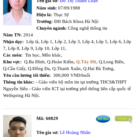
Tên gia sư:
Đỗ Thị Thanh Loan
Năm sinh:
07/09/1988
Hiện là:
Thạc Sỹ
Trường:
ĐH Bách Khoa Hà Nội
Chuyên ngành:
Công nghệ thông tin
Năm TN:
2014
Nhận dạy:
Lớp lá,
Lớp 1,
Lớp 2,
Lớp 3,
Lớp 4,
Lớp 5,
Lớp 6,
Lớp
7,
Lớp 8,
Lớp 9,
Lớp 10,
Lớp 11,
Các môn:
Tin học,
Môn khác,
Khu vực:
Q.Ba Đình,
Q.Hoàn Kiếm,
Q.Tây Hồ
,
Q.Long Biên,
Q.Cầu Giấy,
Q.Đống Đa,
Q.Thanh Xuân,
Q.Hai Bà Trưng,
Yêu cầu lương tối thiểu:
300,000 VNĐ/buổi
Thông tin khác:
- Giáo viên bộ môn tin tại trường THCS&THPT
Nguyễn Siêu - Giáo viên ICT tại trường phổ thông liên cấp quốc tế
Wellspring Hà Nội.
Mã:
60829
Tên gia sư:
Lê Hoàng Nhân