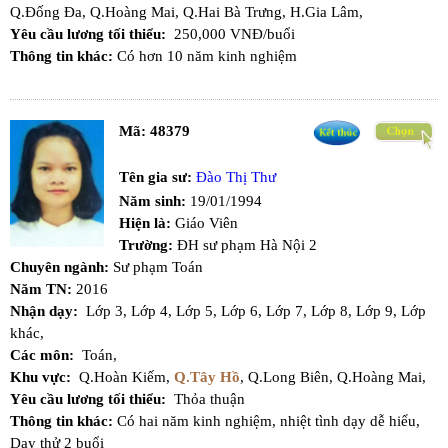
Q.Đống Đa,
Q.Hoàng Mai,
Q.Hai Bà Trưng,
H.Gia Lâm,
Yêu cầu lương tối thiểu:
250,000 VNĐ/buổi
Thông tin khác:
Có hơn 10 năm kinh nghiệm
Mã:
48379
Tên gia sư:
Đào Thị Thư
Năm sinh:
19/01/1994
Hiện là:
Giáo Viên
Trường:
ĐH sư phạm Hà Nội 2
Chuyên ngành:
Sư phạm Toán
Năm TN:
2016
Nhận dạy:
Lớp 3,
Lớp 4,
Lớp 5,
Lớp 6,
Lớp 7,
Lớp 8,
Lớp 9,
Lớp
khác,
Các môn:
Toán,
Khu vực:
Q.Hoàn Kiếm,
Q.Tây Hồ
,
Q.Long Biên,
Q.Hoàng Mai,
Yêu cầu lương tối thiểu:
Thỏa thuận
Thông tin khác:
Có hai năm kinh nghiệm, nhiệt tình dạy dễ hiểu,
Dạy thử 2 buổi