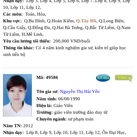
Nhận dạy:
Lớp 3,
Lớp 4,
Lớp 5,
Lớp 6,
Lớp 7,
Lớp 8,
Lớp 9,
Lớp
10,
Lớp 11,
Lớp 12,
Các môn:
Toán,
Hóa,
Khu vực:
Q.Ba Đình,
Q.Hoàn Kiếm,
Q.Tây Hồ
,
Q.Long Biên,
Q.Cầu Giấy,
Q.Đống Đa,
Q.Hai Bà Trưng,
Q.Bắc Từ Liêm,
Q.Nam
Từ Liêm,
H.Mê Linh,
Yêu cầu lương tối thiểu:
200,000 VNĐ/buổi
Thông tin khác:
Có 4 năm kinh nghiệm gia sư, kiên trì giúp học
sinh tiến bộ
Mã:
49586
Tên gia sư:
Nguyễn Thị Hải Yến
Năm sinh:
06/08/1990
Hiện là:
Giáo Viên
Trường:
giáo viên trường đào duy từ
Chuyên ngành:
sư phạm toán
Năm TN:
2012
Nhận dạy:
Lớp 8,
Lớp 9,
Lớp 10,
Lớp 11,
Lớp 12,
Ôn Đại Học,