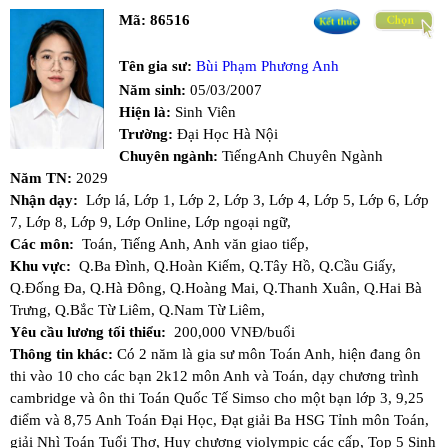
Mã:
86516
Tên gia sư:
Bùi Phạm Phương Anh
Năm sinh:
05/03/2007
Hiện là:
Sinh Viên
Trường:
Đại Học Hà Nội
Chuyên ngành:
TiếngAnh Chuyên Ngành
Năm TN:
2029
Nhận dạy:
Lớp lá,
Lớp 1,
Lớp 2,
Lớp 3,
Lớp 4,
Lớp 5,
Lớp 6,
Lớp
7,
Lớp 8,
Lớp 9,
Lớp Online,
Lớp ngoại ngữ,
Các môn:
Toán,
Tiếng Anh,
Anh văn giao tiếp,
Khu vực:
Q.Ba Đình,
Q.Hoàn Kiếm,
Q.Tây Hồ,
Q.Cầu Giấy,
Q.Đống Đa,
Q.Hà Đông,
Q.Hoàng Mai,
Q.Thanh Xuân,
Q.Hai Bà
Trưng,
Q.Bắc Từ Liêm,
Q.Nam Từ Liêm,
Yêu cầu lương tối thiểu:
200,000 VNĐ/buổi
Thông tin khác:
Có 2 năm là gia sư môn Toán Anh, hiện đang ôn
thi vào 10 cho các bạn 2k12 môn Anh và Toán, dạy chương trình
cambridge và ôn thi Toán Quốc Tế Simso cho một bạn lớp 3, 9,25
điểm và 8,75 Anh Toán Đại Học, Đạt giải Ba HSG Tỉnh môn Toán,
giải Nhì Toán Tuổi Thơ, Huy chương violympic các cấp, Top 5 Sinh