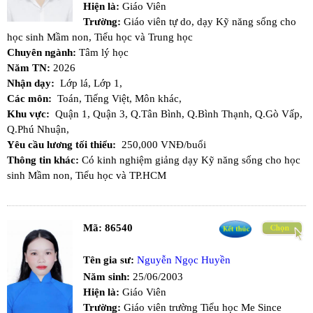
Hiện là:
Giáo Viên
Trường:
Giáo viên tự do, dạy Kỹ năng sống cho
học sinh Mầm non, Tiểu học và Trung học
Chuyên ngành:
Tâm lý học
Năm TN:
2026
Nhận dạy:
Lớp lá,
Lớp 1,
Các môn:
Toán,
Tiếng Việt,
Môn khác,
Khu vực:
Quận 1,
Quận 3,
Q.Tân Bình,
Q.Bình Thạnh,
Q.Gò Vấp,
Q.Phú Nhuận,
Yêu cầu lương tối thiểu:
250,000 VNĐ/buổi
Thông tin khác:
Có kinh nghiệm giảng dạy Kỹ năng sống cho học
sinh Mầm non, Tiểu học và TP.HCM
Mã:
86540
Tên gia sư:
Nguyễn Ngọc Huyền
Năm sinh:
25/06/2003
Hiện là:
Giáo Viên
Trường:
Giáo viên trường Tiểu học Me Since