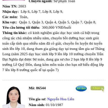
Chuyên ngành:
Sư phạm Toán
Năm TN:
2003
Nhận dạy:
Lớp 6,
Lớp 7,
Lớp 8,
Lớp 9,
Các môn:
Toán,
Khu vực:
Quận 1,
Quận 3,
Quận 4,
Quận 5,
Quận 7,
Quận 8,
Yêu cầu lương tối thiểu:
300,000 VNĐ/buổi
Thông tin khác:
có kinh nghiệm giáo dục học sinh cá biệt trong
công tác chủ nhiệm nhiều năm, chuyên bồi dưỡng học sinh giỏi
toán cấp tỉnh qua nhiều năm đã có giải, chuyên ôn luyện thi tuyển
sinh lên lớp 10, đang tham gia giảng dạy tại trung tâm gia sư Thăng
Long (năm 2025 dạy học sinh lớp 9 lên lớp 10 trường chuyên Trần
Đại Nghĩa đạt được 9d toán, đang gia sư cho 2 bạn lớp 8 lên lớp 9
trường Lê Quý Đôn, đang kèm môn toán cho bạn nữ hiếu động lớp
7 lên lớp 8 trường quốc tế tại quận 7)
Mã:
86544
Tên gia sư:
Nguyễn Hoa Liên
Năm sinh:
01/10/1987