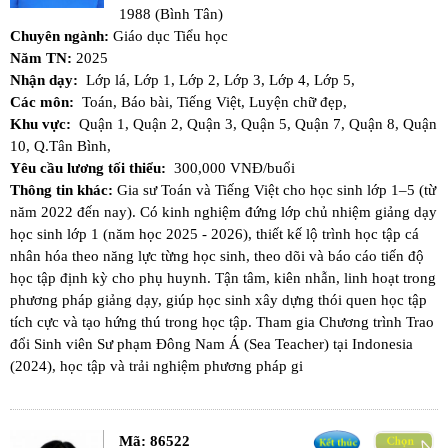
1988 (Bình Tân)
Chuyên ngành:
Giáo dục Tiểu học
Năm TN:
2025
Nhận dạy:
Lớp lá,
Lớp 1,
Lớp 2,
Lớp 3,
Lớp 4,
Lớp 5,
Các môn:
Toán,
Báo bài,
Tiếng Việt,
Luyện chữ đẹp,
Khu vực:
Quận 1,
Quận 2,
Quận 3,
Quận 5,
Quận 7,
Quận 8,
Quận
10,
Q.Tân Bình,
Yêu cầu lương tối thiểu:
300,000 VNĐ/buổi
Thông tin khác:
Gia sư Toán và Tiếng Việt cho học sinh lớp 1–5 (từ
năm 2022 đến nay). Có kinh nghiệm đứng lớp chủ nhiệm giảng dạy
học sinh lớp 1 (năm học 2025 - 2026), thiết kế lộ trình học tập cá
nhân hóa theo năng lực từng học sinh, theo dõi và báo cáo tiến độ
học tập định kỳ cho phụ huynh. Tận tâm, kiên nhẫn, linh hoạt trong
phương pháp giảng dạy, giúp học sinh xây dựng thói quen học tập
tích cực và tạo hứng thú trong học tập. Tham gia Chương trình Trao
đổi Sinh viên Sư phạm Đông Nam Á (Sea Teacher) tại Indonesia
(2024), học tập và trải nghiệm phương pháp gi
Mã:
86522