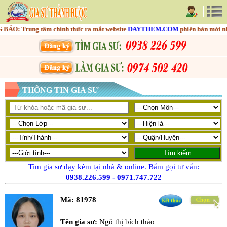
 Trung tâm chính thức ra mắt website
DAYTHEM.COM
phiên bản mới nhằm t
THÔNG TIN GIA SƯ
Tìm gia sư dạy kèm tại nhà & online. Bấm gọi tư vấn:
0938.226.599
-
0971.747.722
Mã:
81978
Tên gia sư:
Ngô thị bích thảo