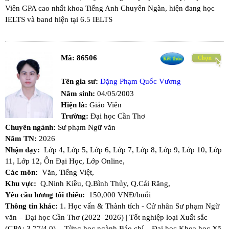
Viên GPA cao nhất khoa Tiếng Anh Chuyên Ngàn, hiện đang học
IELTS và band hiện tại 6.5 IELTS
Mã:
86506
Tên gia sư:
Đặng Phạm Quốc Vương
Năm sinh:
04/05/2003
Hiện là:
Giáo Viên
Trường:
Đại học Cần Thơ
Chuyên ngành:
Sư phạm Ngữ văn
Năm TN:
2026
Nhận dạy:
Lớp 4,
Lớp 5,
Lớp 6,
Lớp 7,
Lớp 8,
Lớp 9,
Lớp 10,
Lớp
11,
Lớp 12,
Ôn Đại Học,
Lớp Online,
Các môn:
Văn,
Tiếng Việt,
Khu vực:
Q.Ninh Kiều,
Q.Bình Thủy,
Q.Cái Răng,
Yêu cầu lương tối thiểu:
150,000 VNĐ/buổi
Thông tin khác:
1. Học vấn & Thành tích - ​Cử nhân Sư phạm Ngữ
văn – Đại học Cần Thơ (2022–2026) | Tốt nghiệp loại Xuất sắc
(GPA: 3.77/4.0). - Từng học ngành Báo chí – Đại học Khoa học Xã