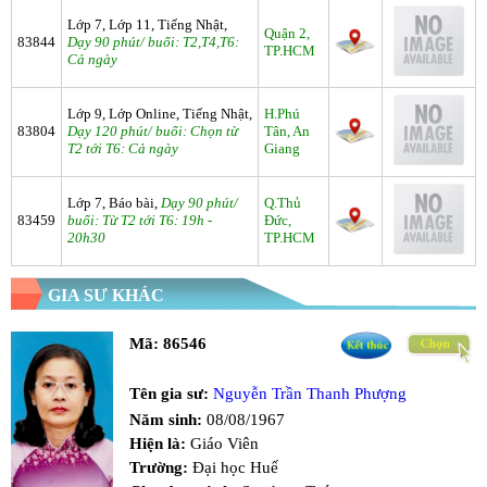
Lớp 7, Lớp 11, Tiếng Nhật,
Quận 2,
83844
Dạy 90 phút/ buổi: T2,T4,T6:
TP.HCM
Cả ngày
Lớp 9, Lớp Online, Tiếng Nhật,
H.Phú
83804
Dạy 120 phút/ buổi: Chọn từ
Tân, An
T2 tới T6: Cả ngày
Giang
Lớp 7, Báo bài,
Dạy 90 phút/
Q.Thủ
83459
buổi: Từ T2 tới T6: 19h -
Đức,
20h30
TP.HCM
GIA SƯ KHÁC
Mã:
86546
Tên gia sư:
Nguyễn Trần Thanh Phượng
Năm sinh:
08/08/1967
Hiện là:
Giáo Viên
Trường:
Đại học Huế