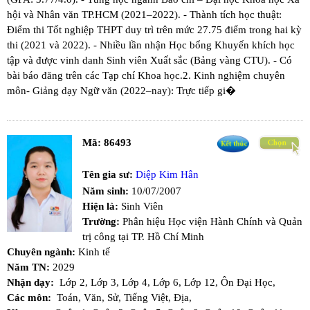
hội và Nhân văn TP.HCM (2021–2022). - Thành tích học thuật:​
Điểm thi Tốt nghiệp THPT duy trì trên mức 27.75 điểm trong hai kỳ
thi (2021 và 2022). - Nhiều lần nhận Học bổng Khuyến khích học
tập và được vinh danh Sinh viên Xuất sắc (Bảng vàng CTU). - Có
bài báo đăng trên các Tạp chí Khoa học. ​2. Kinh nghiệm chuyên
môn ​- Giảng dạy Ngữ văn (2022–nay): Trực tiếp gi�
Mã:
86493
Tên gia sư:
Diệp Kim Hân
Năm sinh:
10/07/2007
Hiện là:
Sinh Viên
Trường:
Phân hiệu Học viện Hành Chính và Quản
trị công tại TP. Hồ Chí Minh
Chuyên ngành:
Kinh tế
Năm TN:
2029
Nhận dạy:
Lớp 2,
Lớp 3,
Lớp 4,
Lớp 6,
Lớp 12,
Ôn Đại Học,
Các môn:
Toán,
Văn,
Sử,
Tiếng Việt,
Địa,