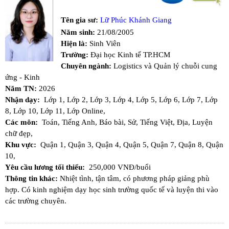
Tên gia sư:
Lữ Phúc Khánh Giang
Năm sinh:
21/08/2005
Hiện là:
Sinh Viên
Trường:
Đại học Kinh tế TP.HCM
Chuyên ngành:
Logistics và Quản lý chuỗi cung
ứng - Kinh
Năm TN:
2026
Nhận dạy:
Lớp 1,
Lớp 2,
Lớp 3,
Lớp 4,
Lớp 5,
Lớp 6,
Lớp 7,
Lớp
8,
Lớp 10,
Lớp 11,
Lớp Online,
Các môn:
Toán,
Tiếng Anh,
Báo bài,
Sử,
Tiếng Việt,
Địa,
Luyện
chữ đẹp,
Khu vực:
Quận 1,
Quận 3,
Quận 4,
Quận 5,
Quận 7,
Quận 8,
Quận
10,
Yêu cầu lương tối thiểu:
250,000 VNĐ/buổi
Thông tin khác:
Nhiệt tình, tận tâm, có phương pháp giảng phù
hợp. Có kinh nghiệm dạy học sinh trường quốc tế và luyện thi vào
các trường chuyên.