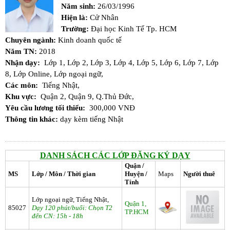
Năm sinh:
26/03/1996
Hiện là:
Cử Nhân
Trường:
Đại học Kinh Tế Tp. HCM
Chuyên ngành:
Kinh doanh quốc tế
Năm TN:
2018
Nhận dạy:
Lớp 1,
Lớp 2,
Lớp 3,
Lớp 4,
Lớp 5,
Lớp 6,
Lớp 7,
Lớp
8,
Lớp Online,
Lớp ngoại ngữ,
Các môn:
Tiếng Nhật,
Khu vực:
Quận 2,
Quận 9,
Q.Thủ Đức,
Yêu cầu lương tối thiểu:
300,000 VNĐ
Thông tin khác:
dạy kèm tiếng Nhật
DANH SÁCH CÁC LỚP ĐĂNG KÝ DẠY
Quận /
MS
Lớp / Môn / Thời gian
Huyện /
Maps
Người thuê
Tỉnh
Lớp ngoại ngữ, Tiếng Nhật,
Quận 1,
85027
Dạy 120 phút/buổi: Chọn T2
TP.HCM
đến CN: 15h - 18h