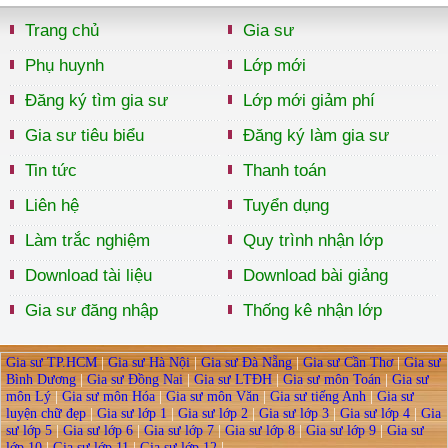
Trang chủ
Gia sư
Phụ huynh
Lớp mới
Đăng ký tìm gia sư
Lớp mới giảm phí
Gia sư tiêu biểu
Đăng ký làm gia sư
Tin tức
Thanh toán
Liên hệ
Tuyển dụng
Làm trắc nghiệm
Quy trình nhận lớp
Download tài liệu
Download bài giảng
Gia sư đăng nhập
Thống kê nhận lớp
Gia sư TP.HCM
|
Gia sư Hà Nội
|
Gia sư Đà Nẵng
|
Gia sư Cần Thơ
|
Gia sư
Bình Dương
|
Gia sư Đồng Nai
|
Gia sư LTĐH
|
Gia sư môn Toán
|
Gia sư
môn Lý
|
Gia sư môn Hóa
|
Gia sư môn Văn
|
Gia sư tiếng Anh
|
Gia sư
luyện chữ đẹp
|
Gia sư lớp 1
|
Gia sư lớp 2
|
Gia sư lớp 3
|
Gia sư lớp 4
|
Gia
sư lớp 5
|
Gia sư lớp 6
|
Gia sư lớp 7
|
Gia sư lớp 8
|
Gia sư lớp 9
|
Gia sư
lớp 10
|
Gia sư lớp 11
|
Gia sư lớp 12
|