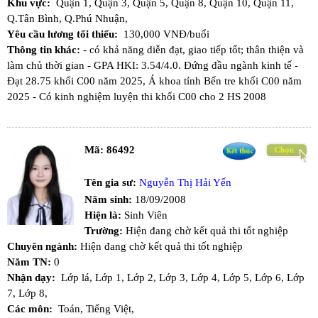
Khu vực:
Quận 1,
Quận 3,
Quận 5,
Quận 8,
Quận 10,
Quận 11,
Q.Tân Bình,
Q.Phú Nhuận,
Yêu cầu lương tối thiểu:
130,000 VNĐ/buổi
Thông tin khác:
- có khả năng diễn đạt, giao tiếp tốt; thân thiện và
làm chủ thời gian - GPA HKI: 3.54/4.0. Đứng đầu ngành kinh tế -
Đạt 28.75 khối C00 năm 2025, Á khoa tỉnh Bến tre khối C00 năm
2025 - Có kinh nghiệm luyện thi khối C00 cho 2 HS 2008
Mã:
86492
Tên gia sư:
Nguyễn Thị Hải Yến
Năm sinh:
18/09/2008
Hiện là:
Sinh Viên
Trường:
Hiện đang chờ kết quả thi tốt nghiệp
Chuyên ngành:
Hiện đang chờ kết quả thi tốt nghiệp
Năm TN:
0
Nhận dạy:
Lớp lá,
Lớp 1,
Lớp 2,
Lớp 3,
Lớp 4,
Lớp 5,
Lớp 6,
Lớp
7,
Lớp 8,
Các môn:
Toán,
Tiếng Việt,