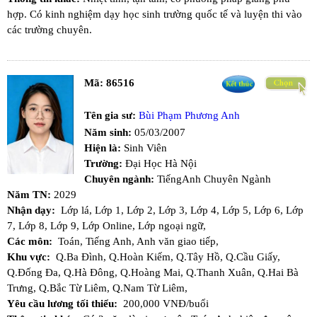
hợp. Có kinh nghiệm dạy học sinh trường quốc tế và luyện thi vào
các trường chuyên.
Mã:
86516
Tên gia sư:
Bùi Phạm Phương Anh
Năm sinh:
05/03/2007
Hiện là:
Sinh Viên
Trường:
Đại Học Hà Nội
Chuyên ngành:
TiếngAnh Chuyên Ngành
Năm TN:
2029
Nhận dạy:
Lớp lá,
Lớp 1,
Lớp 2,
Lớp 3,
Lớp 4,
Lớp 5,
Lớp 6,
Lớp
7,
Lớp 8,
Lớp 9,
Lớp Online,
Lớp ngoại ngữ,
Các môn:
Toán,
Tiếng Anh,
Anh văn giao tiếp,
Khu vực:
Q.Ba Đình,
Q.Hoàn Kiếm,
Q.Tây Hồ,
Q.Cầu Giấy,
Q.Đống Đa,
Q.Hà Đông,
Q.Hoàng Mai,
Q.Thanh Xuân,
Q.Hai Bà
Trưng,
Q.Bắc Từ Liêm,
Q.Nam Từ Liêm,
Yêu cầu lương tối thiểu:
200,000 VNĐ/buổi