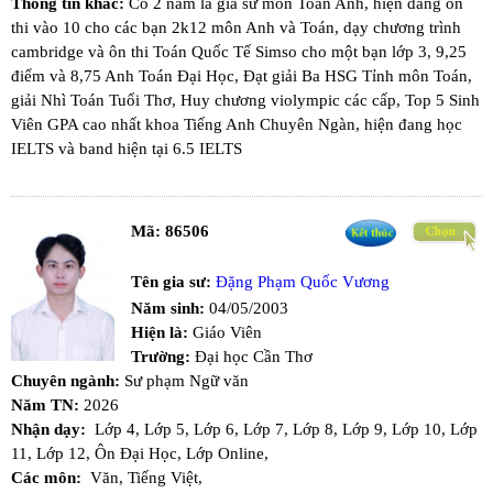
Thông tin khác:
Có 2 năm là gia sư môn Toán Anh, hiện đang ôn
thi vào 10 cho các bạn 2k12 môn Anh và Toán, dạy chương trình
cambridge và ôn thi Toán Quốc Tế Simso cho một bạn lớp 3, 9,25
điểm và 8,75 Anh Toán Đại Học, Đạt giải Ba HSG Tỉnh môn Toán,
giải Nhì Toán Tuổi Thơ, Huy chương violympic các cấp, Top 5 Sinh
Viên GPA cao nhất khoa Tiếng Anh Chuyên Ngàn, hiện đang học
IELTS và band hiện tại 6.5 IELTS
Mã:
86506
Tên gia sư:
Đặng Phạm Quốc Vương
Năm sinh:
04/05/2003
Hiện là:
Giáo Viên
Trường:
Đại học Cần Thơ
Chuyên ngành:
Sư phạm Ngữ văn
Năm TN:
2026
Nhận dạy:
Lớp 4,
Lớp 5,
Lớp 6,
Lớp 7,
Lớp 8,
Lớp 9,
Lớp 10,
Lớp
11,
Lớp 12,
Ôn Đại Học,
Lớp Online,
Các môn:
Văn,
Tiếng Việt,