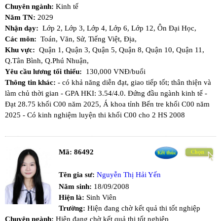
Chuyên ngành:
Kinh tế
Năm TN:
2029
Nhận dạy:
Lớp 2,
Lớp 3,
Lớp 4,
Lớp 6,
Lớp 12,
Ôn Đại Học,
Các môn:
Toán,
Văn,
Sử,
Tiếng Việt,
Địa,
Khu vực:
Quận 1,
Quận 3,
Quận 5,
Quận 8,
Quận 10,
Quận 11,
Q.Tân Bình,
Q.Phú Nhuận,
Yêu cầu lương tối thiểu:
130,000 VNĐ/buổi
Thông tin khác:
- có khả năng diễn đạt, giao tiếp tốt; thân thiện và
làm chủ thời gian - GPA HKI: 3.54/4.0. Đứng đầu ngành kinh tế -
Đạt 28.75 khối C00 năm 2025, Á khoa tỉnh Bến tre khối C00 năm
2025 - Có kinh nghiệm luyện thi khối C00 cho 2 HS 2008
Mã:
86492
Tên gia sư:
Nguyễn Thị Hải Yến
Năm sinh:
18/09/2008
Hiện là:
Sinh Viên
Trường:
Hiện đang chờ kết quả thi tốt nghiệp
Chuyên ngành:
Hiện đang chờ kết quả thi tốt nghiệp