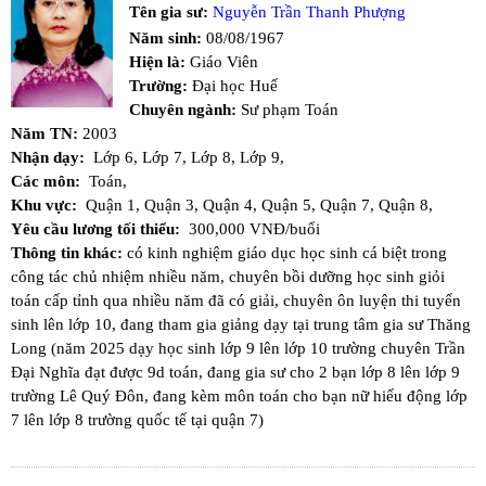
Tên gia sư:
Nguyễn Trần Thanh Phượng
Năm sinh:
08/08/1967
Hiện là:
Giáo Viên
Trường:
Đại học Huế
Chuyên ngành:
Sư phạm Toán
Năm TN:
2003
Nhận dạy:
Lớp 6,
Lớp 7,
Lớp 8,
Lớp 9,
Các môn:
Toán,
Khu vực:
Quận 1,
Quận 3,
Quận 4,
Quận 5,
Quận 7,
Quận 8,
Yêu cầu lương tối thiểu:
300,000 VNĐ/buổi
Thông tin khác:
có kinh nghiệm giáo dục học sinh cá biệt trong
công tác chủ nhiệm nhiều năm, chuyên bồi dưỡng học sinh giỏi
toán cấp tỉnh qua nhiều năm đã có giải, chuyên ôn luyện thi tuyển
sinh lên lớp 10, đang tham gia giảng dạy tại trung tâm gia sư Thăng
Long (năm 2025 dạy học sinh lớp 9 lên lớp 10 trường chuyên Trần
Đại Nghĩa đạt được 9d toán, đang gia sư cho 2 bạn lớp 8 lên lớp 9
trường Lê Quý Đôn, đang kèm môn toán cho bạn nữ hiếu động lớp
7 lên lớp 8 trường quốc tế tại quận 7)