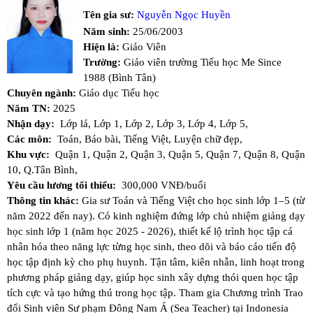
Tên gia sư:
Nguyễn Ngọc Huyền
Năm sinh:
25/06/2003
Hiện là:
Giáo Viên
Trường:
Giáo viên trường Tiểu học Me Since
1988 (Bình Tân)
Chuyên ngành:
Giáo dục Tiểu học
Năm TN:
2025
Nhận dạy:
Lớp lá,
Lớp 1,
Lớp 2,
Lớp 3,
Lớp 4,
Lớp 5,
Các môn:
Toán,
Báo bài,
Tiếng Việt,
Luyện chữ đẹp,
Khu vực:
Quận 1,
Quận 2,
Quận 3,
Quận 5,
Quận 7,
Quận 8,
Quận
10,
Q.Tân Bình,
Yêu cầu lương tối thiểu:
300,000 VNĐ/buổi
Thông tin khác:
Gia sư Toán và Tiếng Việt cho học sinh lớp 1–5 (từ
năm 2022 đến nay). Có kinh nghiệm đứng lớp chủ nhiệm giảng dạy
học sinh lớp 1 (năm học 2025 - 2026), thiết kế lộ trình học tập cá
nhân hóa theo năng lực từng học sinh, theo dõi và báo cáo tiến độ
học tập định kỳ cho phụ huynh. Tận tâm, kiên nhẫn, linh hoạt trong
phương pháp giảng dạy, giúp học sinh xây dựng thói quen học tập
tích cực và tạo hứng thú trong học tập. Tham gia Chương trình Trao
đổi Sinh viên Sư phạm Đông Nam Á (Sea Teacher) tại Indonesia