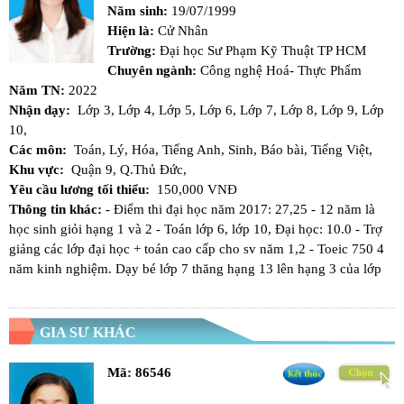
Năm sinh:
19/07/1999
Hiện là:
Cử Nhân
Trường:
Đại học Sư Phạm Kỹ Thuật TP HCM
Chuyên ngành:
Công nghệ Hoá- Thực Phẩm
Năm TN:
2022
Nhận dạy:
Lớp 3,
Lớp 4,
Lớp 5,
Lớp 6,
Lớp 7,
Lớp 8,
Lớp 9,
Lớp
10,
Các môn:
Toán,
Lý,
Hóa,
Tiếng Anh,
Sinh,
Báo bài,
Tiếng Việt,
Khu vực:
Quận 9,
Q.Thủ Đức,
Yêu cầu lương tối thiểu:
150,000 VNĐ
Thông tin khác:
- Điểm thi đại học năm 2017: 27,25 - 12 năm là
học sinh giỏi hạng 1 và 2 - Toán lớp 6, lớp 10, Đại học: 10.0 - Trợ
giảng các lớp đại học + toán cao cấp cho sv năm 1,2 - Toeic 750 4
năm kinh nghiệm. Dạy bé lớp 7 thăng hạng 13 lên hạng 3 của lớp
GIA SƯ KHÁC
Mã:
86546