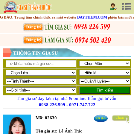
: Trung tâm chính thức ra mắt website
DAYTHEM.COM
phiên bản mới nhằm 
THÔNG TIN GIA SƯ
Tìm gia sư dạy kèm tại nhà & online. Bấm gọi tư vấn:
0938.226.599
-
0971.747.722
Mã:
82630
Tên gia sư:
Lê Ánh Trúc