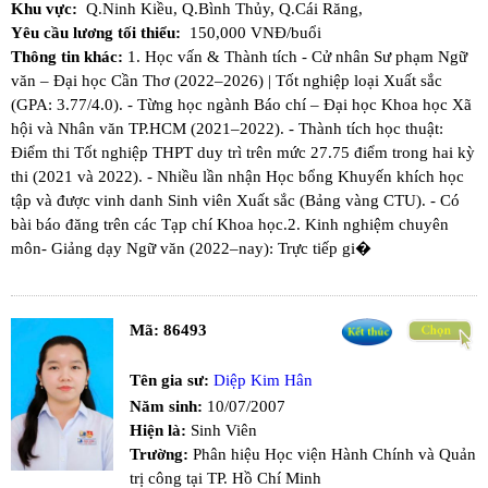
Khu vực:
Q.Ninh Kiều,
Q.Bình Thủy,
Q.Cái Răng,
Yêu cầu lương tối thiểu:
150,000 VNĐ/buổi
Thông tin khác:
1. Học vấn & Thành tích - ​Cử nhân Sư phạm Ngữ
văn – Đại học Cần Thơ (2022–2026) | Tốt nghiệp loại Xuất sắc
(GPA: 3.77/4.0). - Từng học ngành Báo chí – Đại học Khoa học Xã
hội và Nhân văn TP.HCM (2021–2022). - Thành tích học thuật:​
Điểm thi Tốt nghiệp THPT duy trì trên mức 27.75 điểm trong hai kỳ
thi (2021 và 2022). - Nhiều lần nhận Học bổng Khuyến khích học
tập và được vinh danh Sinh viên Xuất sắc (Bảng vàng CTU). - Có
bài báo đăng trên các Tạp chí Khoa học. ​2. Kinh nghiệm chuyên
môn ​- Giảng dạy Ngữ văn (2022–nay): Trực tiếp gi�
Mã:
86493
Tên gia sư:
Diệp Kim Hân
Năm sinh:
10/07/2007
Hiện là:
Sinh Viên
Trường:
Phân hiệu Học viện Hành Chính và Quản
trị công tại TP. Hồ Chí Minh