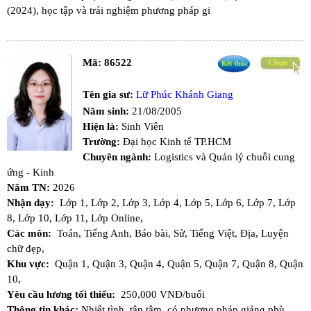
(2024), học tập và trải nghiệm phương pháp gi
Mã:
86522
Tên gia sư:
Lữ Phúc Khánh Giang
Năm sinh:
21/08/2005
Hiện là:
Sinh Viên
Trường:
Đại học Kinh tế TP.HCM
Chuyên ngành:
Logistics và Quản lý chuỗi cung
ứng - Kinh
Năm TN:
2026
Nhận dạy:
Lớp 1,
Lớp 2,
Lớp 3,
Lớp 4,
Lớp 5,
Lớp 6,
Lớp 7,
Lớp
8,
Lớp 10,
Lớp 11,
Lớp Online,
Các môn:
Toán,
Tiếng Anh,
Báo bài,
Sử,
Tiếng Việt,
Địa,
Luyện
chữ đẹp,
Khu vực:
Quận 1,
Quận 3,
Quận 4,
Quận 5,
Quận 7,
Quận 8,
Quận
10,
Yêu cầu lương tối thiểu:
250,000 VNĐ/buổi
Thông tin khác:
Nhiệt tình, tận tâm, có phương pháp giảng phù