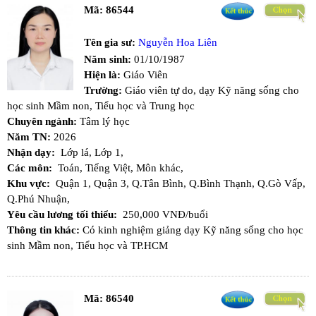
Mã:
86544
Tên gia sư:
Nguyễn Hoa Liên
Năm sinh:
01/10/1987
Hiện là:
Giáo Viên
Trường:
Giáo viên tự do, dạy Kỹ năng sống cho
học sinh Mầm non, Tiểu học và Trung học
Chuyên ngành:
Tâm lý học
Năm TN:
2026
Nhận dạy:
Lớp lá,
Lớp 1,
Các môn:
Toán,
Tiếng Việt,
Môn khác,
Khu vực:
Quận 1,
Quận 3,
Q.Tân Bình,
Q.Bình Thạnh,
Q.Gò Vấp,
Q.Phú Nhuận,
Yêu cầu lương tối thiểu:
250,000 VNĐ/buổi
Thông tin khác:
Có kinh nghiệm giảng dạy Kỹ năng sống cho học
sinh Mầm non, Tiểu học và TP.HCM
Mã:
86540