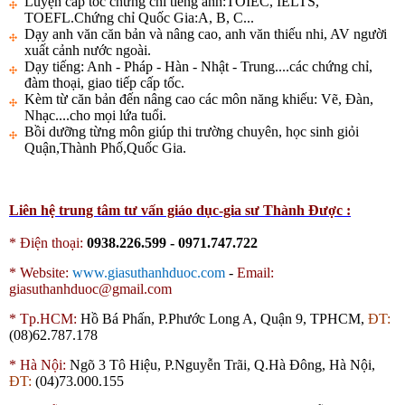
Luyện cấp tốc chứng chỉ tiếng anh:TOIEC, IELTS,
TOEFL.Chứng chỉ Quốc Gia:A, B, C...
Dạy anh văn căn bản và nâng cao, anh văn thiếu nhi, AV người
xuất cảnh nước ngoài.
Dạy tiếng: Anh - Pháp - Hàn - Nhật - Trung....các chứng chỉ,
đàm thoại, giao tiếp cấp tốc.
Kèm từ căn bản đến nâng cao các môn năng khiếu: Vẽ, Đàn,
Nhạc....cho mọi lứa tuổi.
Bồi dưỡng từng môn giúp thi trường chuyên, học sinh giỏi
Quận,Thành Phố,Quốc Gia.
Liên hệ trung tâm tư vấn giáo dục-gia sư Thành Được :
* Điện thoại:
0938.226.599 - 0971.747.722
*
Website:
www.giasuthanhduoc.com
-
Email:
giasuthanhduoc@gmail.com
*
Tp.HCM:
Hồ Bá Phấn, P.Phước Long A, Quận 9, TPHCM,
ĐT:
(08)62.787.178
*
Hà Nội:
Ngõ 3 Tô Hiệu, P.Nguyễn Trãi, Q.Hà Đông, Hà Nội,
ĐT:
(04)73.000.155