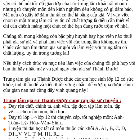
vậy có thể nói tốc độ giao lớp của các trung tâm khác rất nhanh
nhưng từ chuyên môn đến kinh nghiệm đều không có gì đảm bảo.
Mà nếu có giấy tờ đảm thì rất có thể là bằng cấp giả. Vì vậy việc
chọn ra một trung tâm có uy tín có chất lượng là điều cần thiết vì
chỉ cẩn chểnh mảng một chút có thể bạn đang rước trộm về nhà.
Chúng tôi mong không còn bậc phụ huynh hay học viên nào thuê
phải gia sư giả và phải làm việc với các trung tâm không uy tín.
Chúc các bạn tìm được gia sư giỏi và làm việc với trung tâm có
chất lượng, uy tín trong tương lai!
Nếu thấy cách thức và mục tiêu làm việc của chúng tôi phù hợp với
bạn thì hãy nhấc máy và gọi ngay cho gia sư Thành Được!
Trung tâm gia sư Thành Được chúc các em học sinh lớp 12 có sức
khỏe, tinh thần để và kiến thức vững chắc để vượt qua được cánh
cửa gian nan mà cũng đầy vinh quang này!
Trung tâm gia sư Thành Được cung cấp gia sư chuyên :
Dạy rèn chữ, chính tả, anh văn, tập đọc, tập làm toán, tập
vẽ......cho mầm non, tiểu học.
Dạy từ lớp 1->lớp 12 thi chuyển cấp, tốt nghiệp môn: Anh-
Toán- Lý- Hóa- Văn- Sinh....
Luyện thi đại học tất cả môn thuộc các khối A, A1, B, C, D,
D1...V, V1, T, M, H1, R,....