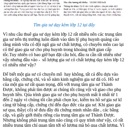
Tìm gia sư dạy kèm lớp 12 tại đây
Vì nhu cầu thuê gia sư dạy kèm lớp 12 rất nhiều nên các trung tâm
gia sư trên thị trường luôn đánh vào tâm lý phụ huynh quảng cáo
rằng mình vừa có đội ngũ gia sư chất lượng, có chuyên môn cao lại
có thể giao gia sư cho phụ huynh trong khoảng thời gian cấp
tốc.Tuy nhiên có bao giờ bạn đặt câu hỏi, đầu ra cần rất nhiều như
vậy nhưng đầu vào - số lượng gia sư có chất lượng dạy kèm lớp 12
có nhiều như vậy?
Để biết một gia sư có chuyên mô hay không, tất cả đều dựa vào
bằng cấp, chứng chỉ, và số năm kinh nghiệm gia sư đã có. Hồ sơ
của một gia sư rất quan trọng, đối với trung tâm gia sư Thành
Được, không phải tìm được ai chúng tôi cũng vội vã giao cho phụ
huynh liền. Qúa trình giao gia sư cho phụ huynh mất ít nhất từ 1
đến 2 ngày vì chúng tôi cần phải chọn lọc, kiểm tra hồ sơ gia sư kĩ
càng từ bằng cấp, chứng chỉ đến đạo đức của gia sư. Khi giao gia
sư qua, thầy( cô) sẽ đưa đầy đủ chứng minh nhân dân , các bằng
cấp, và giấy giới thiệu riêng của trung tâm gia sư Thành Được.
Nhưng không phải trung tâm nào cũng có quy trình như vậy, có rất
nhiều trung tâm chỉ quan tâm tới số lượng mà bỏ qua chất lượng. Vì