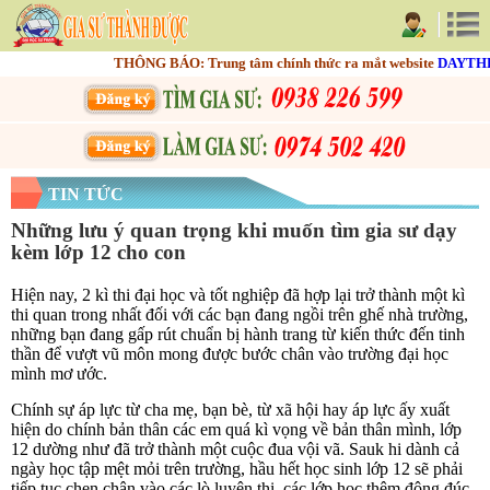
THÔNG BÁO: Trung tâm chính thức ra mắt website
DAYTHEM
TIN TỨC
Những lưu ý quan trọng khi muốn tìm gia sư dạy
kèm lớp 12 cho con
Hiện nay, 2 kì thi đại học và tốt nghiệp đã hợp lại trở thành một kì
thi quan trong nhất đối với các bạn đang ngồi trên ghế nhà trường,
những bạn đang gấp rút chuẩn bị hành trang từ kiến thức đến tinh
thần để vượt vũ môn mong được bước chân vào trường đại học
mình mơ ước.
Chính sự áp lực từ cha mẹ, bạn bè, từ xã hội hay áp lực ấy xuất
hiện do chính bản thân các em quá kì vọng về bản thân mình, lớp
12 dường như đã trở thành một cuộc đua vội vã. Sauk hi dành cả
ngày học tập mệt mỏi trên trường, hầu hết học sinh lớp 12 sẽ phải
tiếp tục chen chân vào các lò luyện thi, các lớp học thêm đông đúc,