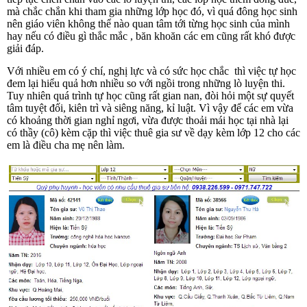
mà chắc chắn khi tham gia những lớp học đó, vì quá đông học sinh
nên giáo viên không thể nào quan tâm tới từng học sinh của mình
hay nếu có điều gì thắc mắc , băn khoăn các em cũng rất khó được
giải đáp.
Với nhiều em có ý chí, nghị lực và có sức học chắc thì việc tự học
đem lại hiểu quả hơn nhiều so với ngồi trong những lò luyện thi.
Tuy nhiên quá trình tự học cũng rất gian nan, đòi hỏi một sự quyết
tâm tuyệt đối, kiên trì và siêng năng, kỉ luật. Vì vậy để các em vừa
có khoảng thời gian nghỉ ngơi, vừa được thoải mái học tại nhà lại
có thầy (cô) kèm cặp thì việc thuê gia sư về dạy kèm lớp 12 cho các
em là điều cha mẹ nên làm.