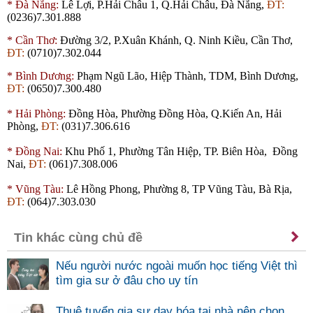
*
Đà Nẵng:
Lê Lợi, P.Hải Châu 1, Q.Hải Châu, Đà Nẵng,
ĐT:
(0236)7.301.888
*
Cần Thơ:
Đường 3/2, P.Xuân Khánh, Q. Ninh Kiều, Cần Thơ,
ĐT:
(0710)7.302.044
*
Bình Dương:
Phạm Ngũ Lão, Hiệp Thành,
TDM
, Bình Dương,
ĐT:
(0650)7.300.480
*
Hải Phòng:
Đồng Hòa, Phường Đồng Hòa, Q.Kiến An, Hải
Phòng,
ĐT:
(031)7.306.616
*
Đồng Nai:
Khu Phố 1, Phường Tân Hiệp, TP. Biên Hòa, Đồng
Nai,
ĐT:
(061)7.308.006
*
Vũng Tàu:
Lê Hồng Phong, Phường 8, TP Vũng Tàu, Bà Rịa,
ĐT:
(064)7.303.030
Tin khác cùng chủ đề
Nếu người nước ngoài muốn học tiếng Việt thì
tìm gia sư ở đâu cho uy tín
Thuê tuyển gia sư dạy hóa tại nhà nên chọn