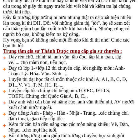
Cách duy nhất để tránh lỗi này là luôn viết tên và các mục khác yêu
cầu trong tờ giấy thi ngay trước khi viết bài và kiểm tra lại chúng
trước khi nộp.
Đây là trường hợp tưởng hi hữu nhưng thật ra đã xuất hiện nhiều
lần trong kì thi ĐH. Đối với những giám thị "tốt", họ sẽ xem xét
cẩn thận giùm bạn lần cuối trước khi bạn kí tên. Nhưng cũng có
người bỏ qua, không kiểm tra kỹ càng.
Hy vọng bạn sẽ không mắc một lỗi nào khi đi thi nhé! Chúc các
bạn thi tốt
Trung tâm gia sư Thành Được cung cấp gia sư chuyên :
Dạy rèn chữ, chính tả, anh văn, tập đọc, tập làm toán, tập
vẽ......cho mầm non, tiểu học.
Dạy từ lớp 1->lớp 12 thi chuyển cấp, tốt nghiệp môn: Anh-
Toán- Lý- Hóa- Văn- Sinh....
Luyện thi đại học tất cả môn thuộc các khối A, A1, B, C, D,
D1...V, V1, T, M, H1, R,....
Luyện cấp tốc chứng chỉ tiếng anh:TOIEC, IELTS,
TOEFL.Chứng chỉ Quốc Gia:A, B, C...
Dạy anh văn căn bản và nâng cao, anh văn thiếu nhi, AV người
xuất cảnh nước ngoài.
Dạy tiếng: Anh - Pháp - Hàn - Nhật - Trung....các chứng chỉ,
đàm thoại, giao tiếp cấp tốc.
Kèm từ căn bản đến nâng cao các môn năng khiếu: Vẽ, Đàn,
Nhạc....cho mọi lứa tuổi.
Bồi dưỡng từng môn giúp thi trường chuyên, học sinh giỏi