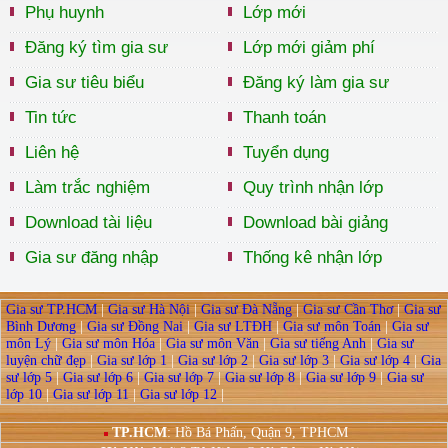
Phụ huynh
Lớp mới
Đăng ký tìm gia sư
Lớp mới giảm phí
Gia sư tiêu biểu
Đăng ký làm gia sư
Tin tức
Thanh toán
Liên hệ
Tuyển dụng
Làm trắc nghiệm
Quy trình nhận lớp
Download tài liệu
Download bài giảng
Gia sư đăng nhập
Thống kê nhận lớp
Gia sư TP.HCM
|
Gia sư Hà Nội
|
Gia sư Đà Nẵng
|
Gia sư Cần Thơ
|
Gia sư
Bình Dương
|
Gia sư Đồng Nai
|
Gia sư LTĐH
|
Gia sư môn Toán
|
Gia sư
môn Lý
|
Gia sư môn Hóa
|
Gia sư môn Văn
|
Gia sư tiếng Anh
|
Gia sư
luyện chữ đẹp
|
Gia sư lớp 1
|
Gia sư lớp 2
|
Gia sư lớp 3
|
Gia sư lớp 4
|
Gia
sư lớp 5
|
Gia sư lớp 6
|
Gia sư lớp 7
|
Gia sư lớp 8
|
Gia sư lớp 9
|
Gia sư
lớp 10
|
Gia sư lớp 11
|
Gia sư lớp 12
|
TP.HCM
: Hồ Bá Phấn, Quận 9, TPHCM