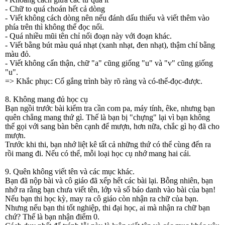
- Chữ to quá choán hết cả dòng
- Viết không cách dòng nên nếu đánh dấu thiếu và viết thêm vào
phía trên thì không thể đọc nổi.
- Quá nhiều mũi tên chỉ nối đoạn này với đoạn khác.
- Viết bằng bút màu quá nhạt (xanh nhạt, đen nhạt), thậm chí bằng
màu đỏ.
- Viết không cẩn thận, chữ "a" cũng giống "u" và "v" cũng giống
"u".
=> Khắc phục: Cố gắng trình bày rõ ràng và có-thể-đọc-được.
8. Không mang đủ học cụ
Bạn ngồi trước bài kiểm tra cần com pa, máy tính, êke, nhưng bạn
quên chẳng mang thứ gì. Thế là bạn bị "chựng" lại vì bạn không
thể gọi với sang bàn bên cạnh để mượn, hơn nữa, chắc gì họ đã cho
mượn.
Trước khi thi, bạn nhớ liệt kê tất cả những thứ có thể cùng đến ra
rồi mang đi. Nếu có thể, mỗi loại học cụ nhớ mang hai cái.
9. Quên không viết tên và các mục khác.
Bạn đã nộp bài và cô giáo đã xếp hết các bài lại. Bỗng nhiên, bạn
nhớ ra rằng bạn chưa viết tên, lớp và số báo danh vào bài của bạn!
Nếu bạn thi học kỳ, may ra cô giáo còn nhận ra chữ của bạn.
Nhưng nếu bạn thi tốt nghiệp, thi đại học, ai mà nhận ra chữ bạn
chứ? Thế là bạn nhận điểm 0.