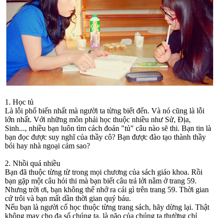
1. Học tủ
Là lỗi phổ biến nhất mà người ta từng biết đến. Và nó cũng là lỗi
lớn nhất. Với những môn phải học thuộc nhiều như Sử, Địa,
Sinh..., nhiều bạn luôn tìm cách đoán "tủ" câu nào sẽ thi. Bạn tin là
bạn đọc được suy nghĩ của thầy cô? Bạn được đào tạo thành thầy
bói hay nhà ngoại cảm sao?
2. Nhồi quá nhiều
Bạn đã thuộc từng từ trong mọi chương của sách giáo khoa. Rồi
bạn gặp một câu hỏi thi mà bạn biết câu trả lởi nằm ở trang 59.
Nhưng trời ơi, bạn không thể nhớ ra cái gì trên trang 59. Thời gian
cứ trôi và bạn mất dần thời gian quý báu.
Nếu bạn là người cố học thuộc từng trang sách, hãy dừng lại. Thật
không may cho đa số chúng ta, là não của chúng ta thường chỉ