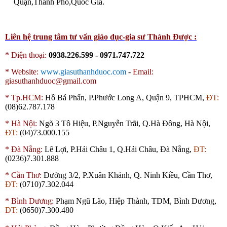
Quận,Thành Phố,Quốc Gia.
Liên hệ trung tâm tư vấn giáo dục-gia sư Thành Được :
* Điện thoại:
0938.226.599 - 0971.747.722
*
Website:
www.giasuthanhduoc.com
-
Email:
giasuthanhduoc@gmail.com
*
Tp.HCM:
Hồ Bá Phấn, P.Phước Long A, Quận 9, TPHCM,
ĐT:
(08)62.787.178
*
Hà Nội:
Ngõ 3 Tô Hiệu, P.Nguyễn Trãi, Q.Hà Đông, Hà Nội,
ĐT:
(04)73.000.155
*
Đà Nẵng:
Lê Lợi, P.Hải Châu 1, Q.Hải Châu, Đà Nẵng,
ĐT:
(0236)7.301.888
*
Cần Thơ:
Đường 3/2, P.Xuân Khánh, Q. Ninh Kiều, Cần Thơ,
ĐT:
(0710)7.302.044
*
Bình Dương:
Phạm Ngũ Lão, Hiệp Thành,
TDM
, Bình Dương,
ĐT:
(0650)7.300.480