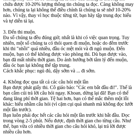
chứa được 10-20% lượng thông tin chúng ta đọc. Càng không may
hơn, chúng ta lại không thể điều chỉnh là chúng ta sẽ nhớ 10-20%
nào. Vì vậy, thay vì học thuộc từng từ, bạn hãy tập trung đọc hiểu
và tự diễn tả lại.
3. Đến thi muộn.
Đa số chúng ta đều đúng giờ, nhất là khi có việc quan trọng. Tuy
nhiên, một số chúng ta có thói quen đi muộn, hoặc do đêm trước
khi thi "nhồi" quá nhiều, đầu óc mệt mỏi và đi ngủ muộn. Đến
muộn, bạn có thể không được vào phòng thi. Dù bạn được vào,
bạn đã mất nhiều thời gian. Do ảnh hưởng bởi tâm lý đến muộn,
đầu óc bạn lại không thể tập trung.
Cách khắc phục: ngủ đủ, dậy sớm và ... đi sớm.
4. Không đọc qua tất cả các câu hỏi một lần
Bạn được phát giấy thi. Cô giáo bảo: "Các em bắt đầu đi!". Thế là
bạn cắm cúi trả lời câu hỏi ngay. Khoan, dừng lại đã! Bạn có thể
đang lãng phí thời gian. Tệ hai hơn, bạn có thể mắc thêm một lỗi
khác: hiểu nhầm câu hỏi (vì cặm cụi quá nhanh mà không đọc lướt
một lần trước).
Bạn luôn phải đọc hết các câu hỏi một lần trước khi bắt đầu. Đọc
trong vòng 2-5 phút. Nếu được, định thời gian cho từng câu. Như
thế, bạn vừa có nhiều thời gian cho câu hỏi khó, lại trả lời được
nhiều câu hơn.