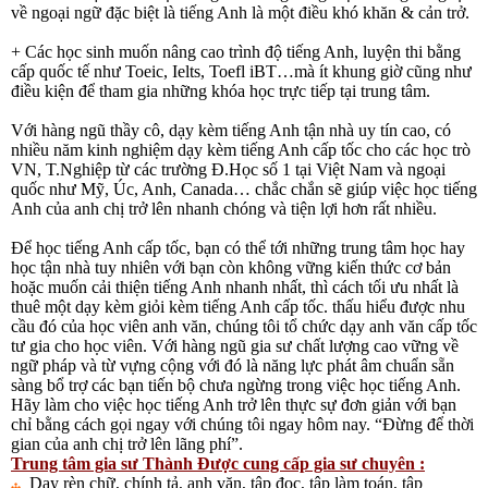
về ngoại ngữ đặc biệt là tiếng Anh là một điều khó khăn & cản trở.
+ Các học sinh muốn nâng cao trình độ tiếng Anh, luyện thi bằng
cấp quốc tế như Toeic, Ielts, Toefl iBT…mà ít khung giờ cũng như
điều kiện để tham gia những khóa học trực tiếp tại trung tâm.
Với hàng ngũ thầy cô, dạy kèm tiếng Anh tận nhà uy tín cao, có
nhiều năm kinh nghiệm dạy kèm tiếng Anh cấp tốc cho các học trò
VN, T.Nghiệp từ các trường Đ.Học số 1 tại Việt Nam và ngoại
quốc như Mỹ, Úc, Anh, Canada… chắc chắn sẽ giúp việc học tiếng
Anh của anh chị trở lên nhanh chóng và tiện lợi hơn rất nhiều.
Để học tiếng Anh cấp tốc, bạn có thể tới những trung tâm học hay
học tận nhà tuy nhiên với bạn còn không vững kiến thức cơ bản
hoặc muốn cải thiện tiếng Anh nhanh nhất, thì cách tối ưu nhất là
thuê một dạy kèm giỏi kèm tiếng Anh cấp tốc. thấu hiểu được nhu
cầu đó của học viên anh văn, chúng tôi tổ chức dạy anh văn cấp tốc
tư gia cho học viên. Với hàng ngũ gia sư chất lượng cao vững về
ngữ pháp và từ vựng cộng với đó là năng lực phát âm chuẩn sẵn
sàng bổ trợ các bạn tiến bộ chưa ngừng trong việc học tiếng Anh.
Hãy làm cho việc học tiếng Anh trở lên thực sự đơn giản với bạn
chỉ bằng cách gọi ngay với chúng tôi ngay hôm nay. “Đừng để thời
gian của anh chị trở lên lãng phí”.
Trung tâm gia sư Thành Được cung cấp gia sư chuyên :
Dạy rèn chữ, chính tả, anh văn, tập đọc, tập làm toán, tập