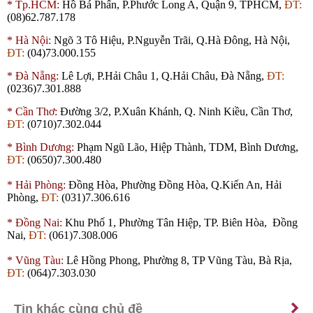
*
Tp.HCM:
Hồ Bá Phấn, P.Phước Long A, Quận 9, TPHCM,
ĐT:
(08)62.787.178
*
Hà Nội:
Ngõ 3 Tô Hiệu, P.Nguyễn Trãi, Q.Hà Đông, Hà Nội,
ĐT:
(04)73.000.155
*
Đà Nẵng:
Lê Lợi, P.Hải Châu 1, Q.Hải Châu, Đà Nẵng,
ĐT:
(0236)7.301.888
*
Cần Thơ:
Đường 3/2, P.Xuân Khánh, Q. Ninh Kiều, Cần Thơ,
ĐT:
(0710)7.302.044
*
Bình Dương:
Phạm Ngũ Lão, Hiệp Thành,
TDM
, Bình Dương,
ĐT:
(0650)7.300.480
*
Hải Phòng:
Đồng Hòa, Phường Đồng Hòa, Q.Kiến An, Hải
Phòng,
ĐT:
(031)7.306.616
*
Đồng Nai:
Khu Phố 1, Phường Tân Hiệp, TP. Biên Hòa, Đồng
Nai,
ĐT:
(061)7.308.006
*
Vũng Tàu:
Lê Hồng Phong, Phường 8, TP Vũng Tàu, Bà Rịa,
ĐT:
(064)7.303.030
Tin khác cùng chủ đề