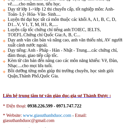
vẽ......cho mầm non, tiểu học.
Dạy từ lớp 1->lớp 12 thi chuyển cấp, tốt nghiệp môn: Anh-
Toán- Lý- Hóa- Văn- Sinh....
Luyện thi đại học tất cả môn thuộc các khối A, A1, B, C, D,
D1...V, V1, T, M, H1, R,....
Luyện cấp tốc chứng chỉ tiếng anh:TOIEC, IELTS,
TOEFL.Chứng chỉ Quốc Gia:A, B, C...
Dạy anh văn căn bản và nâng cao, anh văn thiếu nhi, AV người
xuất cảnh nước ngoài.
Dạy tiếng: Anh - Pháp - Hàn - Nhật - Trung....các chứng chỉ,
đàm thoại, giao tiếp cấp tốc.
Kèm từ căn bản đến nâng cao các môn năng khiếu: Vẽ, Đàn,
Nhạc....cho mọi lứa tuổi.
Bồi dưỡng từng môn giúp thi trường chuyên, học sinh giỏi
Quận,Thành Phố,Quốc Gia.
Liên hệ trung tâm tư vấn giáo dục-gia sư Thành Được :
* Điện thoại:
0938.226.599 - 0971.747.722
*
Website:
www.giasuthanhduoc.com
-
Email:
giasuthanhduoc@gmail.com