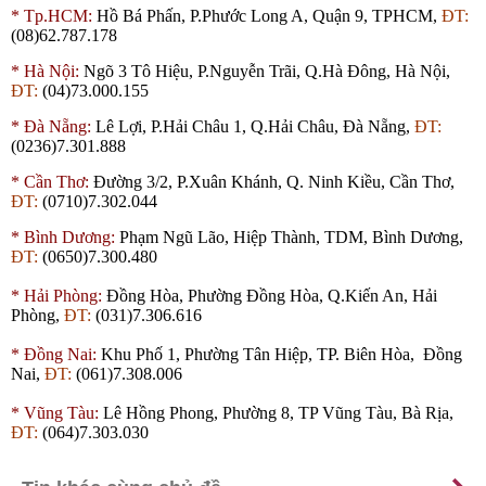
*
Tp.HCM:
Hồ Bá Phấn, P.Phước Long A, Quận 9, TPHCM,
ĐT:
(08)62.787.178
*
Hà Nội:
Ngõ 3 Tô Hiệu, P.Nguyễn Trãi, Q.Hà Đông, Hà Nội,
ĐT:
(04)73.000.155
*
Đà Nẵng:
Lê Lợi, P.Hải Châu 1, Q.Hải Châu, Đà Nẵng,
ĐT:
(0236)7.301.888
*
Cần Thơ:
Đường 3/2, P.Xuân Khánh, Q. Ninh Kiều, Cần Thơ,
ĐT:
(0710)7.302.044
*
Bình Dương:
Phạm Ngũ Lão, Hiệp Thành,
TDM
, Bình Dương,
ĐT:
(0650)7.300.480
*
Hải Phòng:
Đồng Hòa, Phường Đồng Hòa, Q.Kiến An, Hải
Phòng,
ĐT:
(031)7.306.616
*
Đồng Nai:
Khu Phố 1, Phường Tân Hiệp, TP. Biên Hòa, Đồng
Nai,
ĐT:
(061)7.308.006
*
Vũng Tàu:
Lê Hồng Phong, Phường 8, TP Vũng Tàu, Bà Rịa,
ĐT:
(064)7.303.030