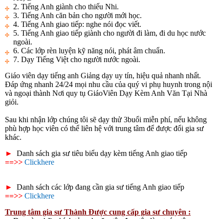
2. Tiếng Anh giành cho thiếu Nhi.
3. Tiếng Anh căn bản cho người mới học.
4. Tiếng Anh giao tiếp: nghe nói đọc viết.
5. Tiếng Anh giao tiếp giành cho người đi làm, đi du học nước
ngoài.
6. Các lớp rèn luyện kỹ năng nói, phát âm chuẩn.
7. Dạy Tiếng Việt cho người nước ngoài.
Giáo viên dạy tiếng anh Giảng dạy uy tín, hiệu quả nhanh nhất.
Đáp ứng nhanh 24/24 mọi nhu cầu của quý vi phụ huynh trong nội
và ngoại thành Nơi quy tụ GiáoViên Dạy Kèm Anh Văn Tại Nhà
giỏi.
Sau khi nhận lớp chúng tôi sẽ dạy thử 3buổi miễn phí, nếu không
phù hợp học viên có thể liên hệ với trung tâm để được đổi gia sư
khác.
►
Danh sách gia sư tiêu biểu dạy kèm tiếng Anh
giao tiếp
==>>
Clickhere
►
Danh sách các lớp đang cần gia sư tiếng Anh
giao tiếp
==>>
Clickhere
Trung tâm gia sư Thành Được cung cấp gia sư chuyên :