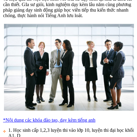
cần thiết. GIa sư giỏi, kinh nghiệm dạy kèm lâu năm cùng phương
pháp giảng dạy sinh động giúp học viên tiếp thu kiến thức nhanh
chóng, thực hành nói Tiếng Anh lưu loát.
*Nội dung các khóa đào tạo, dạy kèm tiếng anh
1. Học sinh cấp 1,2,3 luyện thi vào lớp 10, luyện thi đại học khối
A1, D