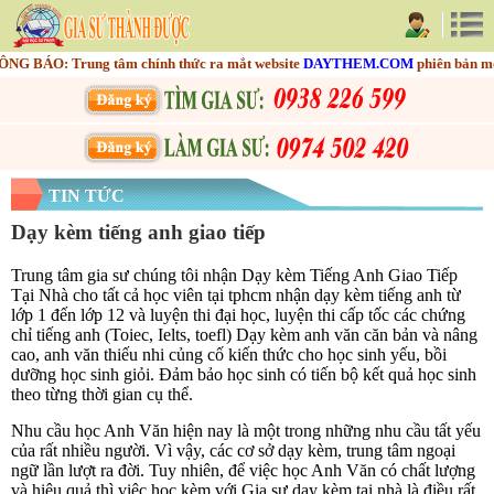
 BÁO: Trung tâm chính thức ra mắt website
DAYTHEM.COM
phiên bản mới n
TIN TỨC
Dạy kèm tiếng anh giao tiếp
Trung tâm gia sư chúng tôi nhận Dạy kèm Tiếng Anh Giao Tiếp
Tại Nhà cho tất cả học viên tại tphcm nhận dạy kèm tiếng anh từ
lớp 1 đến lớp 12 và luyện thi đại học, luyện thi cấp tốc các chứng
chỉ tiếng anh (Toiec, Ielts, toefl) Dạy kèm anh văn căn bản và nâng
cao, anh văn thiếu nhi củng cố kiến thức cho học sinh yếu, bồi
dưỡng học sinh giỏi. Đảm bảo học sinh có tiến bộ kết quả học sinh
theo từng thời gian cụ thể.
Nhu cầu học Anh Văn hiện nay là một trong những nhu cầu tất yếu
của rất nhiều người. Vì vậy, các cơ sở dạy kèm, trung tâm ngoại
ngữ lần lượt ra đời. Tuy nhiên, để việc học Anh Văn có chất lượng
và hiệu quả thì việc học kèm với Gia sư dạy kèm tại nhà là điều rất