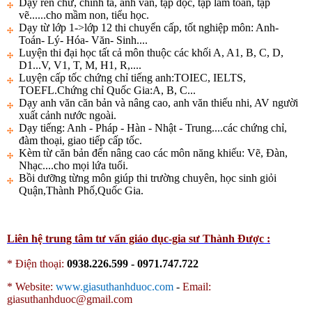
Dạy rèn chữ, chính tả, anh văn, tập đọc, tập làm toán, tập
vẽ......cho mầm non, tiểu học.
Dạy từ lớp 1->lớp 12 thi chuyển cấp, tốt nghiệp môn: Anh-
Toán- Lý- Hóa- Văn- Sinh....
Luyện thi đại học tất cả môn thuộc các khối A, A1, B, C, D,
D1...V, V1, T, M, H1, R,....
Luyện cấp tốc chứng chỉ tiếng anh:TOIEC, IELTS,
TOEFL.Chứng chỉ Quốc Gia:A, B, C...
Dạy anh văn căn bản và nâng cao, anh văn thiếu nhi, AV người
xuất cảnh nước ngoài.
Dạy tiếng: Anh - Pháp - Hàn - Nhật - Trung....các chứng chỉ,
đàm thoại, giao tiếp cấp tốc.
Kèm từ căn bản đến nâng cao các môn năng khiếu: Vẽ, Đàn,
Nhạc....cho mọi lứa tuổi.
Bồi dưỡng từng môn giúp thi trường chuyên, học sinh giỏi
Quận,Thành Phố,Quốc Gia.
Liên hệ trung tâm tư vấn giáo dục-gia sư Thành Được :
* Điện thoại:
0938.226.599 - 0971.747.722
*
Website:
www.giasuthanhduoc.com
-
Email:
giasuthanhduoc@gmail.com