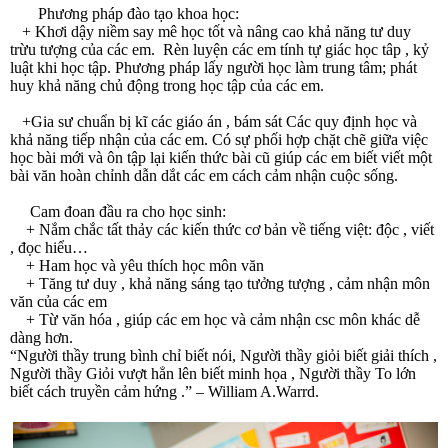
Phương pháp đào tạo khoa học:
+ Khơi dậy niềm say mê học tốt và nâng cao khả năng tư duy
trừu tượng của các em. Rèn luyện các em tính tự giác học tâp , kỷ
luật khi học tập. Phương pháp lấy người học làm trung tâm; phát
huy khả năng chủ động trong học tập của các em.
+Gia sư chuẩn bị kĩ các giáo án , bám sát Các quy định học và
khả năng tiếp nhận của các em. Có sự phối hợp chặt chẽ giữa việc
học bài mới và ôn tập lại kiến thức bài cũ giúp các em biết viết một
bài văn hoàn chỉnh dẫn dắt các em cách cảm nhận cuộc sống.
Cam đoan đầu ra cho học sinh:
+ Nắm chắc tất thảy các kiến thức cơ bản về tiếng việt: độc , viết
, đọc hiểu…
+ Ham học và yêu thích học môn văn
+ Tăng tư duy , khả năng sáng tạo tưởng tượng , cảm nhận môn
văn của các em
+ Từ văn hóa , giúp các em học và cảm nhận csc môn khác dễ
dàng hơn.
“Người thầy trung bình chỉ biết nói, Người thầy giỏi biết giải thích ,
Người thầy Giỏi vượt hẳn lên biết minh họa , Người thầy To lớn
biết cách truyền cảm hứng .” – William A.Warrd.