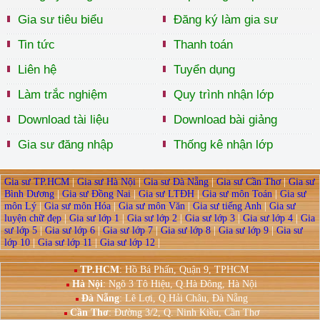
Gia sư tiêu biểu
Đăng ký làm gia sư
Tin tức
Thanh toán
Liên hệ
Tuyển dụng
Làm trắc nghiệm
Quy trình nhận lớp
Download tài liệu
Download bài giảng
Gia sư đăng nhập
Thống kê nhận lớp
Gia sư TP.HCM
|
Gia sư Hà Nội
|
Gia sư Đà Nẵng
|
Gia sư Cần Thơ
|
Gia sư
Bình Dương
|
Gia sư Đồng Nai
|
Gia sư LTĐH
|
Gia sư môn Toán
|
Gia sư
môn Lý
|
Gia sư môn Hóa
|
Gia sư môn Văn
|
Gia sư tiếng Anh
|
Gia sư
luyện chữ đẹp
|
Gia sư lớp 1
|
Gia sư lớp 2
|
Gia sư lớp 3
|
Gia sư lớp 4
|
Gia
sư lớp 5
|
Gia sư lớp 6
|
Gia sư lớp 7
|
Gia sư lớp 8
|
Gia sư lớp 9
|
Gia sư
lớp 10
|
Gia sư lớp 11
|
Gia sư lớp 12
|
TP.HCM
: Hồ Bá Phấn, Quận 9, TPHCM
Hà Nội
:
Ngõ 3 Tô Hiệu, Q.Hà Đông, Hà Nội
Đà Nẵng
: Lê Lợi, Q.Hải Châu, Đà Nẵng
Cần Thơ
: Đường 3/2, Q. Ninh Kiều, Cần Thơ