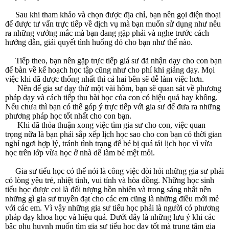
Sau khi tham khảo và chọn được địa chỉ, bạn nên gọi điện thoại
để được tư vấn trực tiếp về dịch vụ mà bạn muốn sử dụng như nêu
ra những vướng mắc mà bạn đang gặp phải và nghe trước cách
hướng dẫn, giải quyết tình huống đó cho bạn như thế nào.
Tiếp theo, bạn nên gặp trực tiếp giá sư đã nhận dạy cho con bạn
để bàn về kế hoạch học tập cũng như cho phí khi giảng dạy. Mọi
việc khi đã được thống nhất thì cả hai bên sẽ dễ làm việc hơn.
Nên để gia sư dạy thử một vài hôm, bạn sẽ quan sát về phương
pháp dạy và cách tiếp thu bài học của con có hiệu quả hay không.
Nếu chưa thì bạn có thể góp ý trực tiếp với gia sư để đưa ra những
phương pháp học tốt nhất cho con bạn.
Khi đã thỏa thuận xong việc tìm gia sư cho con, việc quan
trọng nữa là bạn phải sắp xếp lịch học sao cho con bạn có thời gian
nghỉ ngơi hợp lý, tránh tình trạng để bé bị quá tải lịch học vì vừa
học trên lớp vừa học ở nhà dễ làm bé mệt mỏi.
Gia sư tiểu học có thể nói là công việc đòi hỏi những gia sư phải
có lòng yêu trẻ, nhiệt tình, vui tính và hòa đồng. Những học sinh
tiểu học được coi là đối tượng hồn nhiên và trong sáng nhất nên
những gì gia sư truyền đạt cho các em cũng là những điều mới mẻ
với các em. Vì vậy những gia sư tiểu học phải là người có phương
pháp dạy khoa học và hiệu quả. Dưới đây là những lưu ý khi các
bậc phụ huynh muốn tìm gia sư tiểu học dạy tốt mà trung tâm gia