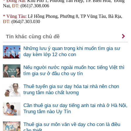
*
Đồng Nai:
Khu Phố 1, Phường Tân Hiệp, TP. Biên Hòa, Đồng
Nai,
ĐT:
(061)7.308.006
*
Vũng Tàu:
Lê Hồng Phong, Phường 8, TP Vũng Tàu, Bà Rịa,
ĐT:
(064)7.303.030
Tin khác cùng chủ đề
Những lưu ý quan trọng khi muốn tìm gia sư
dạy kèm lớp 12 cho con
Nếu người nước ngoài muốn học tiếng Việt thì
tìm gia sư ở đâu cho uy tín
Thuê tuyển gia sư dạy hóa tại nhà nên chọn
trung tâm nào chất lương
Cần thuê gia sư dạy tiếng anh tại nhà ở Hà Nội,
Trung tâm nào Uy Tín
Thuê gia sư môn văn về dạy cho con là điều
cần thiết