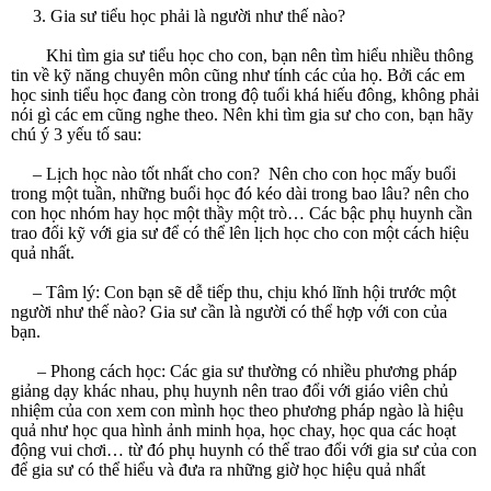
3. Gia sư tiểu học phải là người như thế nào?
Khi tìm gia sư tiểu học cho con, bạn nên tìm hiểu nhiều thông
tin về kỹ năng chuyên môn cũng như tính các của họ. Bởi các em
học sinh tiểu học đang còn trong độ tuổi khá hiếu đông, không phải
nói gì các em cũng nghe theo. Nên khi tìm gia sư cho con, bạn hãy
chú ý 3 yếu tố sau:
– Lịch học nào tốt nhất cho con? Nên cho con học mấy buổi
trong một tuần, những buổi học đó kéo dài trong bao lâu? nên cho
con học nhóm hay học một thầy một trò… Các bậc phụ huynh cần
trao đổi kỹ với gia sư để có thể lên lịch học cho con một cách hiệu
quả nhất.
– Tâm lý: Con bạn sẽ dễ tiếp thu, chịu khó lĩnh hội trước một
người như thế nào? Gia sư cần là người có thể hợp với con của
bạn.
– Phong cách học: Các gia sư thường có nhiều phương pháp
giảng dạy khác nhau, phụ huynh nên trao đổi với giáo viên chủ
nhiệm của con xem con mình học theo phương pháp ngào là hiệu
quả như học qua hình ảnh minh họa, học chay, học qua các hoạt
động vui chơi… từ đó phụ huynh có thể trao đổi với gia sư của con
để gia sư có thể hiểu và đưa ra những giờ học hiệu quả nhất