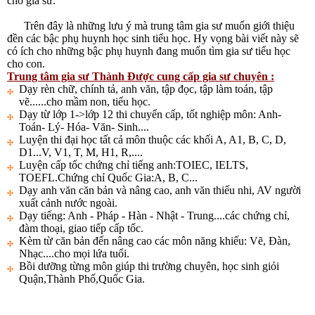
cho gia sư.
Trên đây là những lưu ý mà trung tâm gia sư muốn giới thiệu
đền các bậc phụ huynh học sinh tiểu học. Hy vọng bài viết này sẽ
có ích cho những bậc phụ huynh đang muốn tìm gia sư tiểu học
cho con.
Trung tâm gia sư Thành Được cung cấp gia sư chuyên :
Dạy rèn chữ, chính tả, anh văn, tập đọc, tập làm toán, tập
vẽ......cho mầm non, tiểu học.
Dạy từ lớp 1->lớp 12 thi chuyển cấp, tốt nghiệp môn: Anh-
Toán- Lý- Hóa- Văn- Sinh....
Luyện thi đại học tất cả môn thuộc các khối A, A1, B, C, D,
D1...V, V1, T, M, H1, R,....
Luyện cấp tốc chứng chỉ tiếng anh:TOIEC, IELTS,
TOEFL.Chứng chỉ Quốc Gia:A, B, C...
Dạy anh văn căn bản và nâng cao, anh văn thiếu nhi, AV người
xuất cảnh nước ngoài.
Dạy tiếng: Anh - Pháp - Hàn - Nhật - Trung....các chứng chỉ,
đàm thoại, giao tiếp cấp tốc.
Kèm từ căn bản đến nâng cao các môn năng khiếu: Vẽ, Đàn,
Nhạc....cho mọi lứa tuổi.
Bồi dưỡng từng môn giúp thi trường chuyên, học sinh giỏi
Quận,Thành Phố,Quốc Gia.