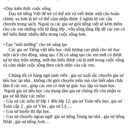
+Dạy kiến thức cuộc sống
Dạy trẻ tiếng Việt để trẻ có thể nói và viết được một câu hoàn
chỉnh; xa hơn là trẻ có thể cảm nhận được ý nghĩa từ các câu
chuyện trong sách. Ngoài ra các gia sư giỏi tiếng việt sẽ kèm thêm
cho các em những vốn từ tầng lớp , vốn sống tầng lớp để các em có
thể hiểu được nhiều điều trong cuộc sống hơn.
+Tạo “môi trường” cho trẻ sáng tạo
Các gia sư Tiếng việt tiểu học chất lượng cao phải cho trẻ học
một cách chủ động, sáng tạo. Chỉ có sáng tạo các em mới có được
sự tư duy trừu tượng, mới tìm hiểu được cái là mới trong cuộc sống
và cảm nhận cuộc sống theo cách nhìn của các em.
Chúng tôi có hàng ngũ sinh viên , gia sư xuất sắc chuyên gia sư
tiểu học tại nhà , không chỉ giỏi chuyên môn mà còn biết nắm chắc
tâm lí các em , giúp các em có tính tự giác học tập và ham học.
Ngoài gia sư tiểu học của trung tâm gia sư chúng tôi còn nhận ra
gia sư tất thảy các môn:
– Gia sư các môn từ lớp 1 đến lớp 12; gia sư Toán tiểu học, gia sư
Toán cấp 2 , gia sư Văn , gia sư Lý,…
– Gia sư luyện thi đại học.
– Gia sư chuyên ngoại ngữ: gia sư tiếng Trung tại nhà , gia sư tiếng
Nhật , gia sư tiếng Anh…