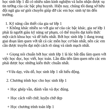
học sinh lớp 1 đã có nhiều năm kinh nghiệm và luôn nhận được sụ
tin tưởng của các bậc phụ huynh. Hiện nay, chúng tôi đang sở hữu
đội ngũ gia sư giỏi chuyên giúp đỡ các em học sinh tự tin đến
trường.
1. Kỹ năng cần thiết của gia sư lớp 1
+ Không khác nhiều so với gia sư của các bậc khác, gia sư lớp 1
phải là người giàu kỹ năng sư phạm, có thể truyền đạt kiến thức
một cách khoa học và dễ hiểu nhất. Bởi học sinh lớp 1 đang trong
giai đoạn làm quen với tất cả các môn học cơ bản nhất, nên các em
cần được truyền đạt một cách rõ ràng và rành mạch nhất.
+ Giọng nói chuẩn bởi học sinh lớp 1 là lúc bắt đầu làm quen với
việc học đọc, học viết, học toán. Lần đâu tiên làm quen nên các em
phải được học những kiến thức chuẩn nhất.
+Vừa dạy, vừa dỗ, học sinh lớp 1 rất hiếu động.
2. Chương trình học cho học sinh lớp 1
+ Học ghép vần, đánh vần và đọc đúng.
+ Học cách viết chữ, luyện chữ đẹp
+ Học chương trình toán lớp 1