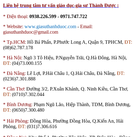
Liên hệ trung tâm tư vấn giáo dục-gia sư Thành Được :
* Điện thoại:
0938.226.599 - 0971.747.722
*
Website:
www.giasuthanhduoc.com
-
Email:
giasuthanhduoc@gmail.com
*
Tp.HCM:
Hồ Bá Phấn, P.Phước Long A, Quận 9, TPHCM,
ĐT:
(08)62.787.178
*
Hà Nội:
Ngõ 3 Tô Hiệu, P.Nguyễn Trãi, Q.Hà Đông, Hà Nội,
ĐT:
(04)73.000.155
*
Đà Nẵng:
Lê Lợi, P.Hải Châu 1, Q.Hải Châu, Đà Nẵng,
ĐT:
(0236)7.301.888
*
Cần Thơ:
Đường 3/2, P.Xuân Khánh, Q. Ninh Kiều, Cần Thơ,
ĐT:
(0710)7.302.044
*
Bình Dương:
Phạm Ngũ Lão, Hiệp Thành,
TDM
, Bình Dương,
ĐT:
(0650)7.300.480
*
Hải Phòng:
Đồng Hòa, Phường Đồng Hòa, Q.Kiến An, Hải
Phòng,
ĐT:
(031)7.306.616