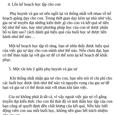
4. Lên kế hoạch học tập cho con
Phụ huynh và gia sư nên ngồi lại và thống nhất với nhau về kế
hoạch giảng dạy cho con. Trong thời gian dạy kèm tại nhà như vậy,
gia sư sẽ truyền đạt những kiến thức gì cho con và kết quả sẽ tiến
bộ như thế nào, hay như phương pháp học của con sẽ dược phân
bổ ra làm sao? cách đánh giá hiệu quả của buổi học sẽ được tiến
hành như thế nào…
Một kế hoạch học tập rõ ràng, bạn sẽ nhìn thấy được hiệu quả
của việc gia sư dạy cho con mình như thế nào. Nếu chưa đạt, bạn
có thể thảo luận lại với gia sư để có thể xem lại kế hoạch để khắc
phục.
5. Một vài lưu ý giữa phụ huynh và gia sư
Khi thống nhất nhận gia sư cho con, bạn nên nói rõ chi phí cho
các buổi học được tính như thế nào và nguyện vọng của gia sư để
bạn và gia sư có thể thoải mái với nhau khi làm việc.
Gia sư không phải là tất cả, vì vậy ngoài việc gia sư cố gắng
truyền đạt kiến thức cho con thì thái độ và tinh thần học tập của con
bạn cũng sẽ quyết định đến chất lượng của kết quả. Nên hãy biết
động viên con sau mỗi buổi học, không nên giao hết trách nhiệm