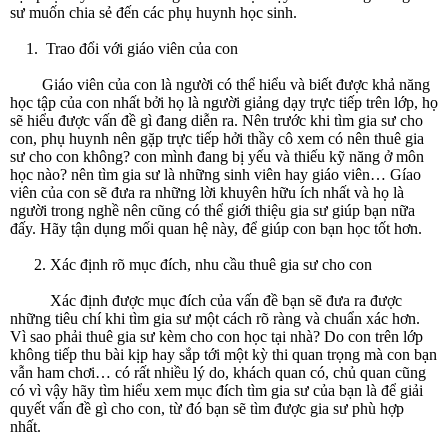
sư muốn chia sẻ đến các phụ huynh học sinh.
1. Trao đổi với giáo viên của con
Giáo viên của con là người có thể hiểu và biết được khả năng
học tập của con nhất bởi họ là người giảng dạy trực tiếp trên lớp, họ
sẽ hiểu được vấn đề gì đang diễn ra. Nên trước khi tìm gia sư cho
con, phụ huynh nên gặp trực tiếp hởi thầy cô xem có nên thuê gia
sư cho con không? con mình đang bị yếu và thiếu kỹ năng ở môn
học nào? nên tìm gia sư là những sinh viên hay giáo viên… Gíao
viên của con sẽ đưa ra những lời khuyên hữu ích nhất và họ là
người trong nghề nên cũng có thể giới thiệu gia sư giúp bạn nữa
đấy. Hãy tận dụng mối quan hệ này, để giúp con bạn học tốt hơn.
2. Xác định rõ mục đích, nhu cầu thuê gia sư cho con
Xác định được mục đích của vấn đề bạn sẽ đưa ra được
những tiêu chí khi tìm gia sư một cách rõ ràng và chuẩn xác hơn.
Vì sao phải thuê gia sư kèm cho con học tại nhà? Do con trên lớp
không tiếp thu bài kịp hay sắp tới một kỳ thi quan trọng mà con bạn
vẫn ham chơi… có rất nhiều lý do, khách quan có, chủ quan cũng
có vì vậy hãy tìm hiểu xem mục đích tìm gia sư của bạn là để giải
quyết vấn đề gì cho con, từ đó bạn sẽ tìm được gia sư phù hợp
nhất.