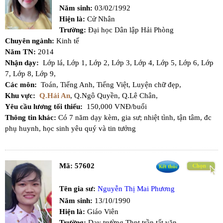
Năm sinh:
03/02/1992
Hiện là:
Cử Nhân
Trường:
Đại học Dân lập Hải Phòng
Chuyên ngành:
Kinh tế
Năm TN:
2014
Nhận dạy:
Lớp lá,
Lớp 1,
Lớp 2,
Lớp 3,
Lớp 4,
Lớp 5,
Lớp 6,
Lớp
7,
Lớp 8,
Lớp 9,
Các môn:
Toán,
Tiếng Anh,
Tiếng Việt,
Luyện chữ đẹp,
Khu vực:
Q.Hải An
,
Q.Ngô Quyền,
Q.Lê Chân,
Yêu cầu lương tối thiểu:
150,000 VNĐ/buổi
Thông tin khác:
Có 7 năm dạy kèm, gia sư; nhiệt tình, tận tâm, đc
phụ huynh, học sinh yêu quý và tin tưởng
Mã:
57602
Tên gia sư:
Nguyễn Thị Mai Phương
Năm sinh:
13/10/1990
Hiện là:
Giáo Viên
Trường:
Dạy trường Thpt trần tất văn