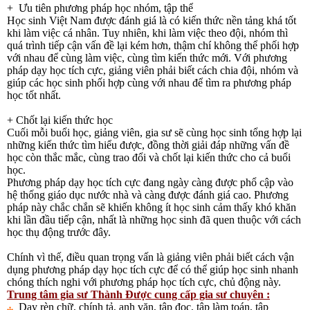
+ Ưu tiên phương pháp học nhóm, tập thể
Học sinh Việt Nam được đánh giá là có kiến thức nền tảng khá tốt
khi làm việc cá nhân. Tuy nhiên, khi làm việc theo đội, nhóm thì
quá trình tiếp cận vấn đề lại kém hơn, thậm chí không thể phối hợp
với nhau để cùng làm việc, cùng tìm kiến thức mới. Với phương
pháp dạy học tích cực, giảng viên phải biết cách chia đội, nhóm và
giúp các học sinh phối hợp cùng với nhau để tìm ra phương pháp
học tốt nhất.
+ Chốt lại kiến thức học
Cuối mỗi buổi học, giảng viên, gia sư sẽ cùng học sinh tổng hợp lại
những kiến thức tìm hiểu được, đồng thời giải đáp những vấn đề
học còn thắc mắc, cùng trao đổi và chốt lại kiến thức cho cả buổi
học.
Phương pháp dạy học tích cực đang ngày càng được phổ cập vào
hệ thống giáo dục nước nhà và càng được đánh giá cao. Phương
pháp này chắc chắn sẽ khiến không ít học sinh cảm thấy khó khăn
khi lần đầu tiếp cận, nhất là những học sinh đã quen thuộc với cách
học thụ động trước đây.
Chính vì thế, điều quan trọng vấn là giảng viên phải biết cách vận
dụng phương pháp dạy học tích cực để có thể giúp học sinh nhanh
chóng thích nghi với phương pháp học tích cực, chủ động này.
Trung tâm gia sư Thành Được cung cấp gia sư chuyên :
Dạy rèn chữ, chính tả, anh văn, tập đọc, tập làm toán, tập