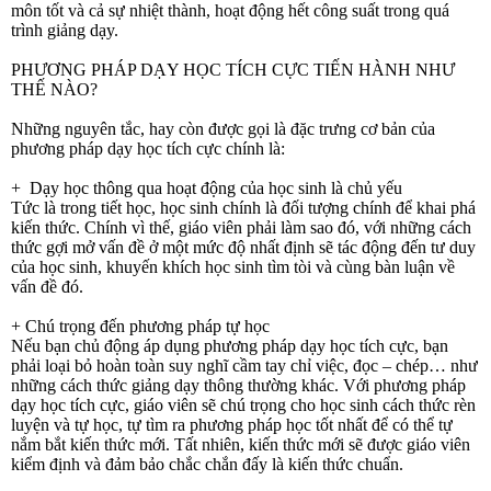
môn tốt và cả sự nhiệt thành, hoạt động hết công suất trong quá
trình giảng dạy.
PHƯƠNG PHÁP DẠY HỌC TÍCH CỰC TIẾN HÀNH NHƯ
THẾ NÀO?
Những nguyên tắc, hay còn được gọi là đặc trưng cơ bản của
phương pháp dạy học tích cực chính là:
+ Dạy học thông qua hoạt động của học sinh là chủ yếu
Tức là trong tiết học, học sinh chính là đối tượng chính để khai phá
kiến thức. Chính vì thế, giáo viên phải làm sao đó, với những cách
thức gợi mở vấn đề ở một mức độ nhất định sẽ tác động đến tư duy
của học sinh, khuyến khích học sinh tìm tòi và cùng bàn luận về
vấn đề đó.
+ Chú trọng đến phương pháp tự học
Nếu bạn chủ động áp dụng phương pháp dạy học tích cực, bạn
phải loại bỏ hoàn toàn suy nghĩ cầm tay chỉ việc, đọc – chép… như
những cách thức giảng dạy thông thường khác. Với phương pháp
dạy học tích cực, giáo viên sẽ chú trọng cho học sinh cách thức rèn
luyện và tự học, tự tìm ra phương pháp học tốt nhất để có thể tự
nắm bắt kiến thức mới. Tất nhiên, kiến thức mới sẽ được giáo viên
kiểm định và đảm bảo chắc chắn đấy là kiến thức chuẩn.