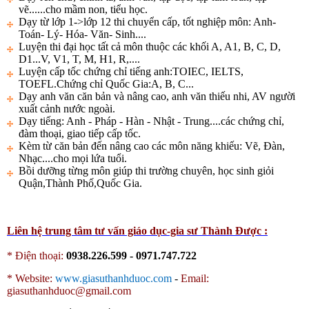
vẽ......cho mầm non, tiểu học.
Dạy từ lớp 1->lớp 12 thi chuyển cấp, tốt nghiệp môn: Anh-
Toán- Lý- Hóa- Văn- Sinh....
Luyện thi đại học tất cả môn thuộc các khối A, A1, B, C, D,
D1...V, V1, T, M, H1, R,....
Luyện cấp tốc chứng chỉ tiếng anh:TOIEC, IELTS,
TOEFL.Chứng chỉ Quốc Gia:A, B, C...
Dạy anh văn căn bản và nâng cao, anh văn thiếu nhi, AV người
xuất cảnh nước ngoài.
Dạy tiếng: Anh - Pháp - Hàn - Nhật - Trung....các chứng chỉ,
đàm thoại, giao tiếp cấp tốc.
Kèm từ căn bản đến nâng cao các môn năng khiếu: Vẽ, Đàn,
Nhạc....cho mọi lứa tuổi.
Bồi dưỡng từng môn giúp thi trường chuyên, học sinh giỏi
Quận,Thành Phố,Quốc Gia.
Liên hệ trung tâm tư vấn giáo dục-gia sư Thành Được :
* Điện thoại:
0938.226.599 - 0971.747.722
*
Website:
www.giasuthanhduoc.com
-
Email:
giasuthanhduoc@gmail.com