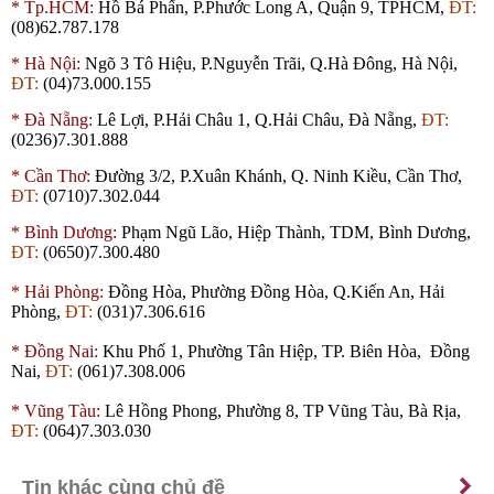
*
Tp.HCM:
Hồ Bá Phấn, P.Phước Long A, Quận 9, TPHCM,
ĐT:
(08)62.787.178
*
Hà Nội:
Ngõ 3 Tô Hiệu, P.Nguyễn Trãi, Q.Hà Đông, Hà Nội,
ĐT:
(04)73.000.155
*
Đà Nẵng:
Lê Lợi, P.Hải Châu 1, Q.Hải Châu, Đà Nẵng,
ĐT:
(0236)7.301.888
*
Cần Thơ:
Đường 3/2, P.Xuân Khánh, Q. Ninh Kiều, Cần Thơ,
ĐT:
(0710)7.302.044
*
Bình Dương:
Phạm Ngũ Lão, Hiệp Thành,
TDM
, Bình Dương,
ĐT:
(0650)7.300.480
*
Hải Phòng:
Đồng Hòa, Phường Đồng Hòa, Q.Kiến An, Hải
Phòng,
ĐT:
(031)7.306.616
*
Đồng Nai:
Khu Phố 1, Phường Tân Hiệp, TP. Biên Hòa, Đồng
Nai,
ĐT:
(061)7.308.006
*
Vũng Tàu:
Lê Hồng Phong, Phường 8, TP Vũng Tàu, Bà Rịa,
ĐT:
(064)7.303.030
Tin khác cùng chủ đề