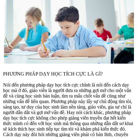
PHƯƠNG PHÁP DẠY HỌC TÍCH CỰC LÀ GÌ?
Nói đến phương pháp dạy học tích cực chính là nói đến cách dạy
học mà ở đó, giáo viên là người đưa ra những gợi mở cho một vấn
đề và cùng học sinh bàn luận, tìm ra mấu chốt vấn đề cũng như
những vấn đề liên quan. Phương pháp này lấy sự chủ động tìm tòi,
sáng tạo, tư duy của học sinh làm nền tảng, giáo viên, gia sư chỉ là
người dẫn dắt và gợi mở vấn đề. Hay nói cách khác, phương pháp
dạy học tích cực không cho phép giảng viên truyền đạt hết kiến
thức mình có đến với học sinh mà thông qua những dẫn dắt sơ khai
sẽ kích thích học sinh tiếp tục tìm tòi và khám phá kiến thức đó.
Cách dạy này đòi hỏi những giảng viên phải có bản lĩnh, chuyên