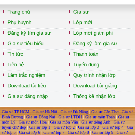
Trang chủ
Gia sư
Phụ huynh
Lớp mới
Đăng ký tìm gia sư
Lớp mới giảm phí
Gia sư tiêu biểu
Đăng ký làm gia sư
Tin tức
Thanh toán
Liên hệ
Tuyển dụng
Làm trắc nghiệm
Quy trình nhận lớp
Download tài liệu
Download bài giảng
Gia sư đăng nhập
Thống kê nhận lớp
Gia sư TP.HCM
|
Gia sư Hà Nội
|
Gia sư Đà Nẵng
|
Gia sư Cần Thơ
|
Gia sư
Bình Dương
|
Gia sư Đồng Nai
|
Gia sư LTĐH
|
Gia sư môn Toán
|
Gia sư
môn Lý
|
Gia sư môn Hóa
|
Gia sư môn Văn
|
Gia sư tiếng Anh
|
Gia sư
luyện chữ đẹp
|
Gia sư lớp 1
|
Gia sư lớp 2
|
Gia sư lớp 3
|
Gia sư lớp 4
|
Gia
sư lớp 5
|
Gia sư lớp 6
|
Gia sư lớp 7
|
Gia sư lớp 8
|
Gia sư lớp 9
|
Gia sư