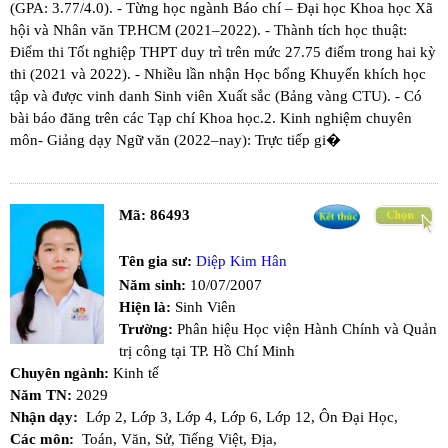
(GPA: 3.77/4.0). - Từng học ngành Báo chí – Đại học Khoa học Xã
hội và Nhân văn TP.HCM (2021–2022). - Thành tích học thuật:​
Điểm thi Tốt nghiệp THPT duy trì trên mức 27.75 điểm trong hai kỳ
thi (2021 và 2022). - Nhiều lần nhận Học bổng Khuyến khích học
tập và được vinh danh Sinh viên Xuất sắc (Bảng vàng CTU). - Có
bài báo đăng trên các Tạp chí Khoa học. ​2. Kinh nghiệm chuyên
môn ​- Giảng dạy Ngữ văn (2022–nay): Trực tiếp gi�
Mã:
86493
Tên gia sư:
Diệp Kim Hân
Năm sinh:
10/07/2007
Hiện là:
Sinh Viên
Trường:
Phân hiệu Học viện Hành Chính và Quản
trị công tại TP. Hồ Chí Minh
Chuyên ngành:
Kinh tế
Năm TN:
2029
Nhận dạy:
Lớp 2,
Lớp 3,
Lớp 4,
Lớp 6,
Lớp 12,
Ôn Đại Học,
Các môn:
Toán,
Văn,
Sử,
Tiếng Việt,
Địa,