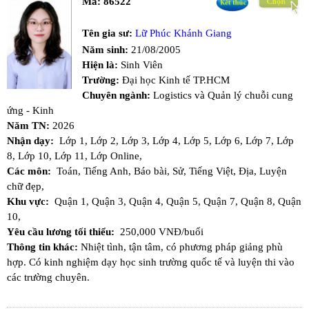
Mã:
86522
Tên gia sư:
Lữ Phúc Khánh Giang
Năm sinh:
21/08/2005
Hiện là:
Sinh Viên
Trường:
Đại học Kinh tế TP.HCM
Chuyên ngành:
Logistics và Quản lý chuỗi cung
ứng - Kinh
Năm TN:
2026
Nhận dạy:
Lớp 1,
Lớp 2,
Lớp 3,
Lớp 4,
Lớp 5,
Lớp 6,
Lớp 7,
Lớp
8,
Lớp 10,
Lớp 11,
Lớp Online,
Các môn:
Toán,
Tiếng Anh,
Báo bài,
Sử,
Tiếng Việt,
Địa,
Luyện
chữ đẹp,
Khu vực:
Quận 1,
Quận 3,
Quận 4,
Quận 5,
Quận 7,
Quận 8,
Quận
10,
Yêu cầu lương tối thiểu:
250,000 VNĐ/buổi
Thông tin khác:
Nhiệt tình, tận tâm, có phương pháp giảng phù
hợp. Có kinh nghiệm dạy học sinh trường quốc tế và luyện thi vào
các trường chuyên.