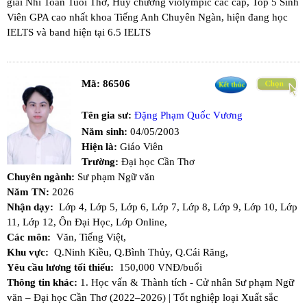
giải Nhì Toán Tuổi Thơ, Huy chương violympic các cấp, Top 5 Sinh
Viên GPA cao nhất khoa Tiếng Anh Chuyên Ngàn, hiện đang học
IELTS và band hiện tại 6.5 IELTS
Mã:
86506
Tên gia sư:
Đặng Phạm Quốc Vương
Năm sinh:
04/05/2003
Hiện là:
Giáo Viên
Trường:
Đại học Cần Thơ
Chuyên ngành:
Sư phạm Ngữ văn
Năm TN:
2026
Nhận dạy:
Lớp 4,
Lớp 5,
Lớp 6,
Lớp 7,
Lớp 8,
Lớp 9,
Lớp 10,
Lớp
11,
Lớp 12,
Ôn Đại Học,
Lớp Online,
Các môn:
Văn,
Tiếng Việt,
Khu vực:
Q.Ninh Kiều,
Q.Bình Thủy,
Q.Cái Răng,
Yêu cầu lương tối thiểu:
150,000 VNĐ/buổi
Thông tin khác:
1. Học vấn & Thành tích - ​Cử nhân Sư phạm Ngữ
văn – Đại học Cần Thơ (2022–2026) | Tốt nghiệp loại Xuất sắc