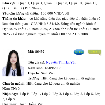
Khu vực:
Quận 1,
Quận 3,
Quận 5,
Quận 8,
Quận 10,
Quận 11,
Q.Tân Bình,
Q.Phú Nhuận,
Yêu cầu lương tối thiểu:
130,000 VNĐ/buổi
Thông tin khác:
- có khả năng diễn đạt, giao tiếp tốt; thân thiện và
làm chủ thời gian - GPA HKI: 3.54/4.0. Đứng đầu ngành kinh tế -
Đạt 28.75 khối C00 năm 2025, Á khoa tỉnh Bến tre khối C00 năm
2025 - Có kinh nghiệm luyện thi khối C00 cho 2 HS 2008
Mã:
86492
Tên gia sư:
Nguyễn Thị Hải Yến
Năm sinh:
18/09/2008
Hiện là:
Sinh Viên
Trường:
Hiện đang chờ kết quả thi tốt nghiệp
Chuyên ngành:
Hiện đang chờ kết quả thi tốt nghiệp
Năm TN:
0
Nhận dạy:
Lớp lá,
Lớp 1,
Lớp 2,
Lớp 3,
Lớp 4,
Lớp 5,
Lớp 6,
Lớp
7,
Lớp 8,
Các môn:
Toán,
Tiếng Việt,