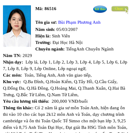
Mã:
86516
Tên gia sư:
Bùi Phạm Phương Anh
Năm sinh:
05/03/2007
Hiện là:
Sinh Viên
Trường:
Đại Học Hà Nội
Chuyên ngành:
TiếngAnh Chuyên Ngành
Năm TN:
2029
Nhận dạy:
Lớp lá,
Lớp 1,
Lớp 2,
Lớp 3,
Lớp 4,
Lớp 5,
Lớp 6,
Lớp
7,
Lớp 8,
Lớp 9,
Lớp Online,
Lớp ngoại ngữ,
Các môn:
Toán,
Tiếng Anh,
Anh văn giao tiếp,
Khu vực:
Q.Ba Đình,
Q.Hoàn Kiếm,
Q.Tây Hồ,
Q.Cầu Giấy,
Q.Đống Đa,
Q.Hà Đông,
Q.Hoàng Mai,
Q.Thanh Xuân,
Q.Hai Bà
Trưng,
Q.Bắc Từ Liêm,
Q.Nam Từ Liêm,
Yêu cầu lương tối thiểu:
200,000 VNĐ/buổi
Thông tin khác:
Có 2 năm là gia sư môn Toán Anh, hiện đang ôn
thi vào 10 cho các bạn 2k12 môn Anh và Toán, dạy chương trình
cambridge và ôn thi Toán Quốc Tế Simso cho một bạn lớp 3, 9,25
điểm và 8,75 Anh Toán Đại Học, Đạt giải Ba HSG Tỉnh môn Toán,