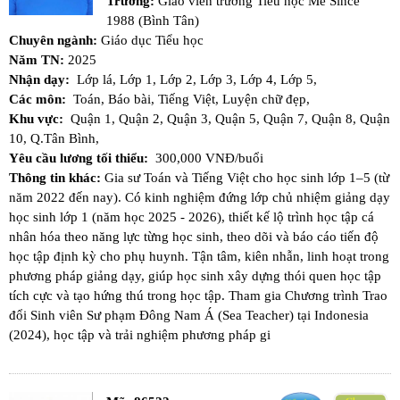
Trường:
Giáo viên trường Tiểu học Me Since
1988 (Bình Tân)
Chuyên ngành:
Giáo dục Tiểu học
Năm TN:
2025
Nhận dạy:
Lớp lá,
Lớp 1,
Lớp 2,
Lớp 3,
Lớp 4,
Lớp 5,
Các môn:
Toán,
Báo bài,
Tiếng Việt,
Luyện chữ đẹp,
Khu vực:
Quận 1,
Quận 2,
Quận 3,
Quận 5,
Quận 7,
Quận 8,
Quận
10,
Q.Tân Bình,
Yêu cầu lương tối thiểu:
300,000 VNĐ/buổi
Thông tin khác:
Gia sư Toán và Tiếng Việt cho học sinh lớp 1–5 (từ
năm 2022 đến nay). Có kinh nghiệm đứng lớp chủ nhiệm giảng dạy
học sinh lớp 1 (năm học 2025 - 2026), thiết kế lộ trình học tập cá
nhân hóa theo năng lực từng học sinh, theo dõi và báo cáo tiến độ
học tập định kỳ cho phụ huynh. Tận tâm, kiên nhẫn, linh hoạt trong
phương pháp giảng dạy, giúp học sinh xây dựng thói quen học tập
tích cực và tạo hứng thú trong học tập. Tham gia Chương trình Trao
đổi Sinh viên Sư phạm Đông Nam Á (Sea Teacher) tại Indonesia
(2024), học tập và trải nghiệm phương pháp gi