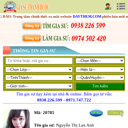
: Trung tâm chính thức ra mắt website
DAYTHEM.COM
phiên bản mới nhằm 
THÔNG TIN GIA SƯ
Tìm gia sư dạy kèm tại nhà & online. Bấm gọi tư vấn:
0938.226.599
-
0971.747.722
Mã:
20785
Tên gia sư:
Nguyễn Thị Lan Anh