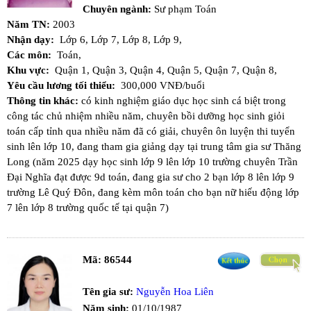
Chuyên ngành:
Sư phạm Toán
Năm TN:
2003
Nhận dạy:
Lớp 6,
Lớp 7,
Lớp 8,
Lớp 9,
Các môn:
Toán,
Khu vực:
Quận 1,
Quận 3,
Quận 4,
Quận 5,
Quận 7,
Quận 8,
Yêu cầu lương tối thiểu:
300,000 VNĐ/buổi
Thông tin khác:
có kinh nghiệm giáo dục học sinh cá biệt trong
công tác chủ nhiệm nhiều năm, chuyên bồi dưỡng học sinh giỏi
toán cấp tỉnh qua nhiều năm đã có giải, chuyên ôn luyện thi tuyển
sinh lên lớp 10, đang tham gia giảng dạy tại trung tâm gia sư Thăng
Long (năm 2025 dạy học sinh lớp 9 lên lớp 10 trường chuyên Trần
Đại Nghĩa đạt được 9d toán, đang gia sư cho 2 bạn lớp 8 lên lớp 9
trường Lê Quý Đôn, đang kèm môn toán cho bạn nữ hiếu động lớp
7 lên lớp 8 trường quốc tế tại quận 7)
Mã:
86544
Tên gia sư:
Nguyễn Hoa Liên
Năm sinh:
01/10/1987