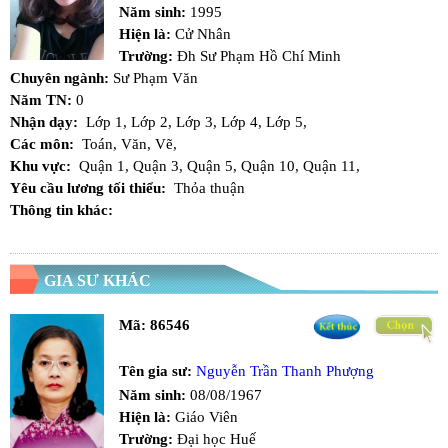
Năm sinh:
1995
Hiện là:
Cử Nhân
Trường:
Đh Sư Phạm Hồ Chí Minh
Chuyên ngành:
Sư Phạm Văn
Năm TN:
0
Nhận dạy:
Lớp 1,
Lớp 2,
Lớp 3,
Lớp 4,
Lớp 5,
Các môn:
Toán,
Văn,
Vẽ,
Khu vực:
Quận 1,
Quận 3,
Quận 5,
Quận 10,
Quận 11,
Yêu cầu lương tối thiểu:
Thỏa thuận
Thông tin khác:
GIA SƯ KHÁC
Mã:
86546
Tên gia sư:
Nguyễn Trần Thanh Phượng
Năm sinh:
08/08/1967
Hiện là:
Giáo Viên
Trường:
Đại học Huế