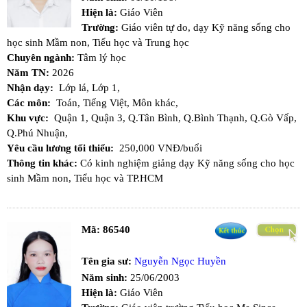
Hiện là:
Giáo Viên
Trường:
Giáo viên tự do, dạy Kỹ năng sống cho
học sinh Mầm non, Tiểu học và Trung học
Chuyên ngành:
Tâm lý học
Năm TN:
2026
Nhận dạy:
Lớp lá,
Lớp 1,
Các môn:
Toán,
Tiếng Việt,
Môn khác,
Khu vực:
Quận 1,
Quận 3,
Q.Tân Bình,
Q.Bình Thạnh,
Q.Gò Vấp,
Q.Phú Nhuận,
Yêu cầu lương tối thiểu:
250,000 VNĐ/buổi
Thông tin khác:
Có kinh nghiệm giảng dạy Kỹ năng sống cho học
sinh Mầm non, Tiểu học và TP.HCM
Mã:
86540
Tên gia sư:
Nguyễn Ngọc Huyền
Năm sinh:
25/06/2003
Hiện là:
Giáo Viên