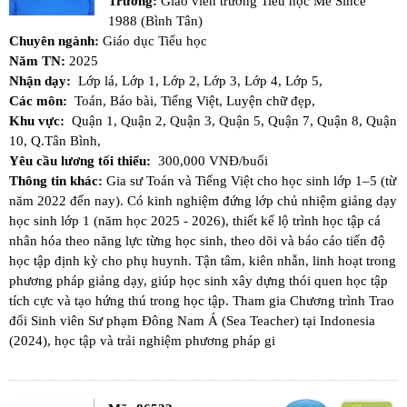
Trường:
Giáo viên trường Tiểu học Me Since
1988 (Bình Tân)
Chuyên ngành:
Giáo dục Tiểu học
Năm TN:
2025
Nhận dạy:
Lớp lá,
Lớp 1,
Lớp 2,
Lớp 3,
Lớp 4,
Lớp 5,
Các môn:
Toán,
Báo bài,
Tiếng Việt,
Luyện chữ đẹp,
Khu vực:
Quận 1,
Quận 2,
Quận 3,
Quận 5,
Quận 7,
Quận 8,
Quận
10,
Q.Tân Bình,
Yêu cầu lương tối thiểu:
300,000 VNĐ/buổi
Thông tin khác:
Gia sư Toán và Tiếng Việt cho học sinh lớp 1–5 (từ
năm 2022 đến nay). Có kinh nghiệm đứng lớp chủ nhiệm giảng dạy
học sinh lớp 1 (năm học 2025 - 2026), thiết kế lộ trình học tập cá
nhân hóa theo năng lực từng học sinh, theo dõi và báo cáo tiến độ
học tập định kỳ cho phụ huynh. Tận tâm, kiên nhẫn, linh hoạt trong
phương pháp giảng dạy, giúp học sinh xây dựng thói quen học tập
tích cực và tạo hứng thú trong học tập. Tham gia Chương trình Trao
đổi Sinh viên Sư phạm Đông Nam Á (Sea Teacher) tại Indonesia
(2024), học tập và trải nghiệm phương pháp gi