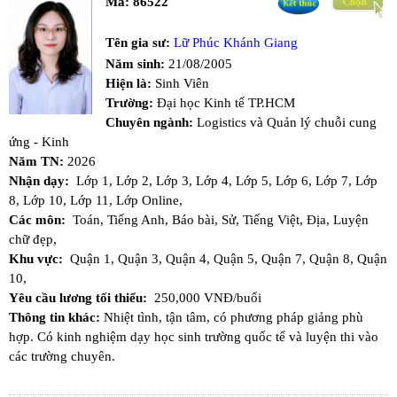
Mã:
86522
Tên gia sư:
Lữ Phúc Khánh Giang
Năm sinh:
21/08/2005
Hiện là:
Sinh Viên
Trường:
Đại học Kinh tế TP.HCM
Chuyên ngành:
Logistics và Quản lý chuỗi cung
ứng - Kinh
Năm TN:
2026
Nhận dạy:
Lớp 1,
Lớp 2,
Lớp 3,
Lớp 4,
Lớp 5,
Lớp 6,
Lớp 7,
Lớp
8,
Lớp 10,
Lớp 11,
Lớp Online,
Các môn:
Toán,
Tiếng Anh,
Báo bài,
Sử,
Tiếng Việt,
Địa,
Luyện
chữ đẹp,
Khu vực:
Quận 1,
Quận 3,
Quận 4,
Quận 5,
Quận 7,
Quận 8,
Quận
10,
Yêu cầu lương tối thiểu:
250,000 VNĐ/buổi
Thông tin khác:
Nhiệt tình, tận tâm, có phương pháp giảng phù
hợp. Có kinh nghiệm dạy học sinh trường quốc tế và luyện thi vào
các trường chuyên.