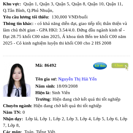
Khu vực:
Quận 1,
Quận 3,
Quận 5,
Quận 8,
Quận 10,
Quận 11,
Q.Tân Bình,
Q.Phú Nhuận,
Yêu cầu lương tối thiểu:
130,000 VNĐ/buổi
Thông tin khác:
- có khả năng diễn đạt, giao tiếp tốt; thân thiện và
làm chủ thời gian - GPA HKI: 3.54/4.0. Đứng đầu ngành kinh tế -
Đạt 28.75 khối C00 năm 2025, Á khoa tỉnh Bến tre khối C00 năm
2025 - Có kinh nghiệm luyện thi khối C00 cho 2 HS 2008
Mã:
86492
Tên gia sư:
Nguyễn Thị Hải Yến
Năm sinh:
18/09/2008
Hiện là:
Sinh Viên
Trường:
Hiện đang chờ kết quả thi tốt nghiệp
Chuyên ngành:
Hiện đang chờ kết quả thi tốt nghiệp
Năm TN:
0
Nhận dạy:
Lớp lá,
Lớp 1,
Lớp 2,
Lớp 3,
Lớp 4,
Lớp 5,
Lớp 6,
Lớp
7,
Lớp 8,
Các môn:
Toán,
Tiếng Việt,