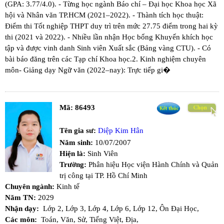
(GPA: 3.77/4.0). - Từng học ngành Báo chí – Đại học Khoa học Xã
hội và Nhân văn TP.HCM (2021–2022). - Thành tích học thuật:​
Điểm thi Tốt nghiệp THPT duy trì trên mức 27.75 điểm trong hai kỳ
thi (2021 và 2022). - Nhiều lần nhận Học bổng Khuyến khích học
tập và được vinh danh Sinh viên Xuất sắc (Bảng vàng CTU). - Có
bài báo đăng trên các Tạp chí Khoa học. ​2. Kinh nghiệm chuyên
môn ​- Giảng dạy Ngữ văn (2022–nay): Trực tiếp gi�
Mã:
86493
Tên gia sư:
Diệp Kim Hân
Năm sinh:
10/07/2007
Hiện là:
Sinh Viên
Trường:
Phân hiệu Học viện Hành Chính và Quản
trị công tại TP. Hồ Chí Minh
Chuyên ngành:
Kinh tế
Năm TN:
2029
Nhận dạy:
Lớp 2,
Lớp 3,
Lớp 4,
Lớp 6,
Lớp 12,
Ôn Đại Học,
Các môn:
Toán,
Văn,
Sử,
Tiếng Việt,
Địa,