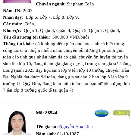
Chuyên ngành:
Sư phạm Toán
Năm TN:
2003
Nhận dạy:
Lớp 6,
Lớp 7,
Lớp 8,
Lớp 9,
Các môn:
Toán,
Khu vực:
Quận 1,
Quận 3,
Quận 4,
Quận 5,
Quận 7,
Quận 8,
Yêu cầu lương tối thiểu:
300,000 VNĐ/buổi
Thông tin khác:
có kinh nghiệm giáo dục học sinh cá biệt trong
công tác chủ nhiệm nhiều năm, chuyên bồi dưỡng học sinh giỏi
toán cấp tỉnh qua nhiều năm đã có giải, chuyên ôn luyện thi tuyển
sinh lên lớp 10, đang tham gia giảng dạy tại trung tâm gia sư Thăng
Long (năm 2025 dạy học sinh lớp 9 lên lớp 10 trường chuyên Trần
Đại Nghĩa đạt được 9d toán, đang gia sư cho 2 bạn lớp 8 lên lớp 9
trường Lê Quý Đôn, đang kèm môn toán cho bạn nữ hiếu động lớp
7 lên lớp 8 trường quốc tế tại quận 7)
Mã:
86544
Tên gia sư:
Nguyễn Hoa Liên
Năm sinh:
01/10/1987