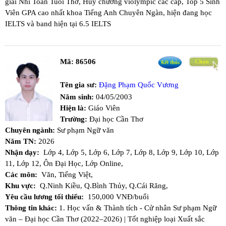
giải Nhì Toán Tuổi Thơ, Huy chương violympic các cấp, Top 5 Sinh
Viên GPA cao nhất khoa Tiếng Anh Chuyên Ngàn, hiện đang học
IELTS và band hiện tại 6.5 IELTS
Mã:
86506
Tên gia sư:
Đặng Phạm Quốc Vương
Năm sinh:
04/05/2003
Hiện là:
Giáo Viên
Trường:
Đại học Cần Thơ
Chuyên ngành:
Sư phạm Ngữ văn
Năm TN:
2026
Nhận dạy:
Lớp 4,
Lớp 5,
Lớp 6,
Lớp 7,
Lớp 8,
Lớp 9,
Lớp 10,
Lớp
11,
Lớp 12,
Ôn Đại Học,
Lớp Online,
Các môn:
Văn,
Tiếng Việt,
Khu vực:
Q.Ninh Kiều,
Q.Bình Thủy,
Q.Cái Răng,
Yêu cầu lương tối thiểu:
150,000 VNĐ/buổi
Thông tin khác:
1. Học vấn & Thành tích - ​Cử nhân Sư phạm Ngữ
văn – Đại học Cần Thơ (2022–2026) | Tốt nghiệp loại Xuất sắc