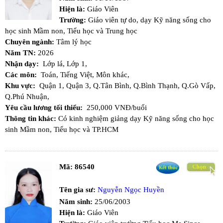
Hiện là:
Giáo Viên
Trường:
Giáo viên tự do, dạy Kỹ năng sống cho
học sinh Mầm non, Tiểu học và Trung học
Chuyên ngành:
Tâm lý học
Năm TN:
2026
Nhận dạy:
Lớp lá,
Lớp 1,
Các môn:
Toán,
Tiếng Việt,
Môn khác,
Khu vực:
Quận 1,
Quận 3,
Q.Tân Bình,
Q.Bình Thạnh,
Q.Gò Vấp,
Q.Phú Nhuận,
Yêu cầu lương tối thiểu:
250,000 VNĐ/buổi
Thông tin khác:
Có kinh nghiệm giảng dạy Kỹ năng sống cho học
sinh Mầm non, Tiểu học và TP.HCM
Mã:
86540
Tên gia sư:
Nguyễn Ngọc Huyền
Năm sinh:
25/06/2003
Hiện là:
Giáo Viên