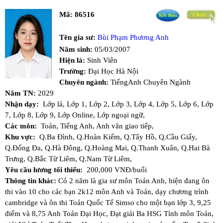
Mã:
86516
Tên gia sư:
Bùi Phạm Phương Anh
Năm sinh:
05/03/2007
Hiện là:
Sinh Viên
Trường:
Đại Học Hà Nội
Chuyên ngành:
TiếngAnh Chuyên Ngành
Năm TN:
2029
Nhận dạy:
Lớp lá,
Lớp 1,
Lớp 2,
Lớp 3,
Lớp 4,
Lớp 5,
Lớp 6,
Lớp
7,
Lớp 8,
Lớp 9,
Lớp Online,
Lớp ngoại ngữ,
Các môn:
Toán,
Tiếng Anh,
Anh văn giao tiếp,
Khu vực:
Q.Ba Đình,
Q.Hoàn Kiếm,
Q.Tây Hồ,
Q.Cầu Giấy,
Q.Đống Đa,
Q.Hà Đông,
Q.Hoàng Mai,
Q.Thanh Xuân,
Q.Hai Bà
Trưng,
Q.Bắc Từ Liêm,
Q.Nam Từ Liêm,
Yêu cầu lương tối thiểu:
200,000 VNĐ/buổi
Thông tin khác:
Có 2 năm là gia sư môn Toán Anh, hiện đang ôn
thi vào 10 cho các bạn 2k12 môn Anh và Toán, dạy chương trình
cambridge và ôn thi Toán Quốc Tế Simso cho một bạn lớp 3, 9,25
điểm và 8,75 Anh Toán Đại Học, Đạt giải Ba HSG Tỉnh môn Toán,