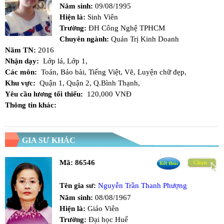
Năm sinh:
09/08/1995
Hiện là:
Sinh Viên
Trường:
ĐH Công Nghệ TPHCM
Chuyên ngành:
Quản Trị Kinh Doanh
Năm TN:
2016
Nhận dạy:
Lớp lá,
Lớp 1,
Các môn:
Toán,
Báo bài,
Tiếng Việt,
Vẽ,
Luyện chữ đẹp,
Khu vực:
Quận 1,
Quận 2,
Q.Bình Thạnh,
Yêu cầu lương tối thiểu:
120,000 VNĐ
Thông tin khác:
GIA SƯ KHÁC
Mã:
86546
Tên gia sư:
Nguyễn Trần Thanh Phượng
Năm sinh:
08/08/1967
Hiện là:
Giáo Viên
Trường:
Đại học Huế