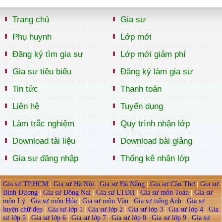
Trang chủ
Gia sư
Phụ huynh
Lớp mới
Đăng ký tìm gia sư
Lớp mới giảm phí
Gia sư tiêu biểu
Đăng ký làm gia sư
Tin tức
Thanh toán
Liên hệ
Tuyển dụng
Làm trắc nghiệm
Quy trình nhận lớp
Download tài liệu
Download bài giảng
Gia sư đăng nhập
Thống kê nhận lớp
Gia sư TP.HCM
|
Gia sư Hà Nội
|
Gia sư Đà Nẵng
|
Gia sư Cần Thơ
|
Gia sư
Bình Dương
|
Gia sư Đồng Nai
|
Gia sư LTĐH
|
Gia sư môn Toán
|
Gia sư
môn Lý
|
Gia sư môn Hóa
|
Gia sư môn Văn
|
Gia sư tiếng Anh
|
Gia sư
luyện chữ đẹp
|
Gia sư lớp 1
|
Gia sư lớp 2
|
Gia sư lớp 3
|
Gia sư lớp 4
|
Gia
sư lớp 5
|
Gia sư lớp 6
|
Gia sư lớp 7
|
Gia sư lớp 8
|
Gia sư lớp 9
|
Gia sư