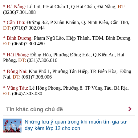
*
Đà Nẵng:
Lê Lợi, P.Hải Châu 1, Q.Hải Châu, Đà Nẵng,
ĐT:
(0236)7.301.888
*
Cần Thơ:
Đường 3/2, P.Xuân Khánh, Q. Ninh Kiều, Cần Thơ,
ĐT:
(0710)7.302.044
*
Bình Dương:
Phạm Ngũ Lão, Hiệp Thành,
TDM
, Bình Dương,
ĐT:
(0650)7.300.480
*
Hải Phòng:
Đồng Hòa, Phường Đồng Hòa, Q.Kiến An, Hải
Phòng,
ĐT:
(031)7.306.616
*
Đồng Nai:
Khu Phố 1, Phường Tân Hiệp, TP. Biên Hòa, Đồng
Nai,
ĐT:
(061)7.308.006
*
Vũng Tàu:
Lê Hồng Phong, Phường 8, TP Vũng Tàu, Bà Rịa,
ĐT:
(064)7.303.030
Tin khác cùng chủ đề
Những lưu ý quan trọng khi muốn tìm gia sư
dạy kèm lớp 12 cho con