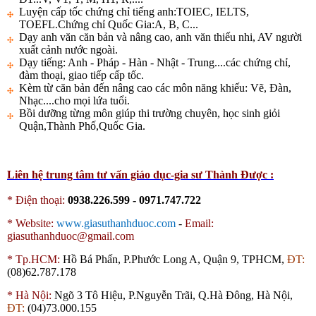
Luyện cấp tốc chứng chỉ tiếng anh:TOIEC, IELTS,
TOEFL.Chứng chỉ Quốc Gia:A, B, C...
Dạy anh văn căn bản và nâng cao, anh văn thiếu nhi, AV người
xuất cảnh nước ngoài.
Dạy tiếng: Anh - Pháp - Hàn - Nhật - Trung....các chứng chỉ,
đàm thoại, giao tiếp cấp tốc.
Kèm từ căn bản đến nâng cao các môn năng khiếu: Vẽ, Đàn,
Nhạc....cho mọi lứa tuổi.
Bồi dưỡng từng môn giúp thi trường chuyên, học sinh giỏi
Quận,Thành Phố,Quốc Gia.
Liên hệ trung tâm tư vấn giáo dục-gia sư Thành Được :
* Điện thoại:
0938.226.599 - 0971.747.722
*
Website:
www.giasuthanhduoc.com
-
Email:
giasuthanhduoc@gmail.com
*
Tp.HCM:
Hồ Bá Phấn, P.Phước Long A, Quận 9, TPHCM,
ĐT:
(08)62.787.178
*
Hà Nội:
Ngõ 3 Tô Hiệu, P.Nguyễn Trãi, Q.Hà Đông, Hà Nội,
ĐT:
(04)73.000.155