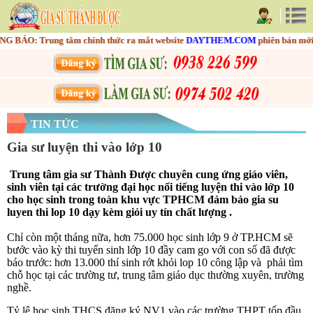
BÁO: Trung tâm chính thức ra mắt website
DAYTHEM.COM
phiên bản mới nh
TIN TỨC
Gia sư luyện thi vào lớp 10
Trung tâm gia sư Thành Được chuyên cung ứng giáo viên,
sinh viên tại các trường đại học nổi tiếng luyện thi vào lớp 10
cho học sinh trong toàn khu vực TPHCM đảm bảo gia su
luyen thi lop 10 dạy kèm giỏi uy tín chất lượng .
Chỉ còn một tháng nữa, hơn 75.000 học sinh lớp 9 ở TP.HCM sẽ
bước vào kỳ thi tuyển sinh lớp 10 đầy cam go với con số đã được
báo trước: hơn 13.000 thí sinh rớt khỏi lop 10 công lập và phải tìm
chỗ học tại các trường tư, trung tâm giáo dục thường xuyên, trường
nghề.
Tỷ lệ học sinh THCS đăng ký NV1 vào các trường THPT tốp đầu