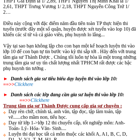
THPT Gia Định là 1/ 2,89, THPT Nguyễn Thị Minh Khai là 1/
2,61, THPT Trưng Vương 1/ 2,18, THPT Nguyễn Công Trứ 1/
2…
Điều này cộng với đặc điểm năm đầu tiên toàn TP thực hiện thi
tuyển (trước đây một số quận, huyện được xét tuyển vào lop 10) đã
khiến các sĩ tử và cả giáo viên, phụ huynh lo lắng...
Vậy tại sao bạn không lập cho con bạn một kế hoạch luyện thi vào
lớp 10 để con bạn tự tin bước vào kỳ thi sắp tới . Hãy đến với trung
tâm gia sư Thành Được , Chúng tôi luôn tự hòa là một trong những
trung tâm gia sư uy tín chất lượng nhất TPHCM rất được các bậc
phụ huynh tin tưởng .
►
Danh sách gia sư tiêu biểu dạy luyện thi vào
lớp 10:
==>>
Clickhere
►
Danh sách các lớp đang cần gia sư
luện thi vào
lớp 10:
==>>
Clickhere
Trung tâm gia sư Thành Được cung cấp gia sư chuyên :
Dạy rèn chữ, chính tả, anh văn, tập đọc, tập làm toán, tập
vẽ......cho mầm non, tiểu học.
Dạy từ lớp 1->lớp 12 thi chuyển cấp, tốt nghiệp môn: Anh-
Toán- Lý- Hóa- Văn- Sinh....
Luyện thi đại học tất cả môn thuộc các khối A, A1, B, C, D,
D1...V, V1, T, M, H1, R,....