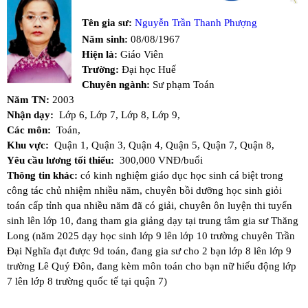
Tên gia sư:
Nguyễn Trần Thanh Phượng
Năm sinh:
08/08/1967
Hiện là:
Giáo Viên
Trường:
Đại học Huế
Chuyên ngành:
Sư phạm Toán
Năm TN:
2003
Nhận dạy:
Lớp 6,
Lớp 7,
Lớp 8,
Lớp 9,
Các môn:
Toán,
Khu vực:
Quận 1,
Quận 3,
Quận 4,
Quận 5,
Quận 7,
Quận 8,
Yêu cầu lương tối thiểu:
300,000 VNĐ/buổi
Thông tin khác:
có kinh nghiệm giáo dục học sinh cá biệt trong
công tác chủ nhiệm nhiều năm, chuyên bồi dưỡng học sinh giỏi
toán cấp tỉnh qua nhiều năm đã có giải, chuyên ôn luyện thi tuyển
sinh lên lớp 10, đang tham gia giảng dạy tại trung tâm gia sư Thăng
Long (năm 2025 dạy học sinh lớp 9 lên lớp 10 trường chuyên Trần
Đại Nghĩa đạt được 9d toán, đang gia sư cho 2 bạn lớp 8 lên lớp 9
trường Lê Quý Đôn, đang kèm môn toán cho bạn nữ hiếu động lớp
7 lên lớp 8 trường quốc tế tại quận 7)