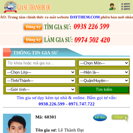
rung tâm chính thức ra mắt website
DAYTHEM.COM
phiên bản mới nhằm tối 
THÔNG TIN GIA SƯ
Tìm gia sư dạy kèm tại nhà & online. Bấm gọi tư vấn:
0938.226.599
-
0971.747.722
Mã:
60301
Tên gia sư:
Lê Thành Đạt