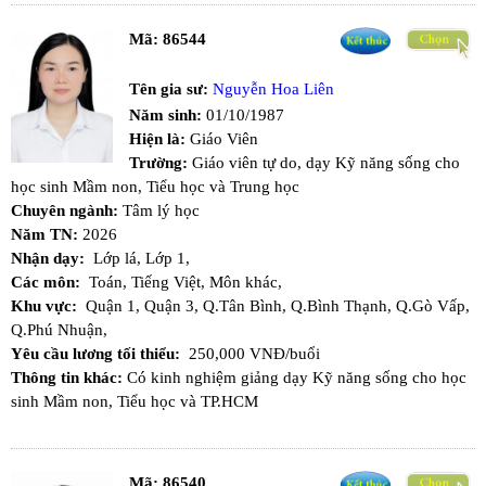
Mã:
86544
Tên gia sư:
Nguyễn Hoa Liên
Năm sinh:
01/10/1987
Hiện là:
Giáo Viên
Trường:
Giáo viên tự do, dạy Kỹ năng sống cho
học sinh Mầm non, Tiểu học và Trung học
Chuyên ngành:
Tâm lý học
Năm TN:
2026
Nhận dạy:
Lớp lá,
Lớp 1,
Các môn:
Toán,
Tiếng Việt,
Môn khác,
Khu vực:
Quận 1,
Quận 3,
Q.Tân Bình,
Q.Bình Thạnh,
Q.Gò Vấp,
Q.Phú Nhuận,
Yêu cầu lương tối thiểu:
250,000 VNĐ/buổi
Thông tin khác:
Có kinh nghiệm giảng dạy Kỹ năng sống cho học
sinh Mầm non, Tiểu học và TP.HCM
Mã:
86540