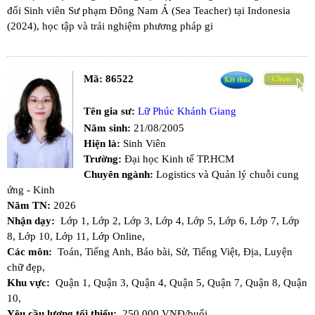
đổi Sinh viên Sư phạm Đông Nam Á (Sea Teacher) tại Indonesia
(2024), học tập và trải nghiệm phương pháp gi
Mã:
86522
Tên gia sư:
Lữ Phúc Khánh Giang
Năm sinh:
21/08/2005
Hiện là:
Sinh Viên
Trường:
Đại học Kinh tế TP.HCM
Chuyên ngành:
Logistics và Quản lý chuỗi cung
ứng - Kinh
Năm TN:
2026
Nhận dạy:
Lớp 1,
Lớp 2,
Lớp 3,
Lớp 4,
Lớp 5,
Lớp 6,
Lớp 7,
Lớp
8,
Lớp 10,
Lớp 11,
Lớp Online,
Các môn:
Toán,
Tiếng Anh,
Báo bài,
Sử,
Tiếng Việt,
Địa,
Luyện
chữ đẹp,
Khu vực:
Quận 1,
Quận 3,
Quận 4,
Quận 5,
Quận 7,
Quận 8,
Quận
10,
Yêu cầu lương tối thiểu:
250,000 VNĐ/buổi