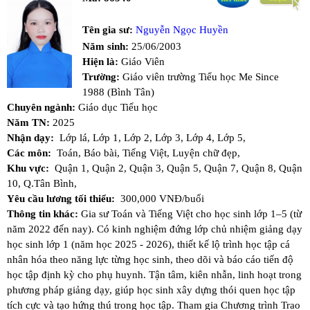
Tên gia sư:
Nguyễn Ngọc Huyền
Năm sinh:
25/06/2003
Hiện là:
Giáo Viên
Trường:
Giáo viên trường Tiểu học Me Since
1988 (Bình Tân)
Chuyên ngành:
Giáo dục Tiểu học
Năm TN:
2025
Nhận dạy:
Lớp lá,
Lớp 1,
Lớp 2,
Lớp 3,
Lớp 4,
Lớp 5,
Các môn:
Toán,
Báo bài,
Tiếng Việt,
Luyện chữ đẹp,
Khu vực:
Quận 1,
Quận 2,
Quận 3,
Quận 5,
Quận 7,
Quận 8,
Quận
10,
Q.Tân Bình,
Yêu cầu lương tối thiểu:
300,000 VNĐ/buổi
Thông tin khác:
Gia sư Toán và Tiếng Việt cho học sinh lớp 1–5 (từ
năm 2022 đến nay). Có kinh nghiệm đứng lớp chủ nhiệm giảng dạy
học sinh lớp 1 (năm học 2025 - 2026), thiết kế lộ trình học tập cá
nhân hóa theo năng lực từng học sinh, theo dõi và báo cáo tiến độ
học tập định kỳ cho phụ huynh. Tận tâm, kiên nhẫn, linh hoạt trong
phương pháp giảng dạy, giúp học sinh xây dựng thói quen học tập
tích cực và tạo hứng thú trong học tập. Tham gia Chương trình Trao