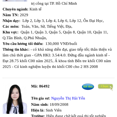
trị công tại TP. Hồ Chí Minh
Chuyên ngành:
Kinh tế
Năm TN:
2029
Nhận dạy:
Lớp 2,
Lớp 3,
Lớp 4,
Lớp 6,
Lớp 12,
Ôn Đại Học,
Các môn:
Toán,
Văn,
Sử,
Tiếng Việt,
Địa,
Khu vực:
Quận 1,
Quận 3,
Quận 5,
Quận 8,
Quận 10,
Quận 11,
Q.Tân Bình,
Q.Phú Nhuận,
Yêu cầu lương tối thiểu:
130,000 VNĐ/buổi
Thông tin khác:
- có khả năng diễn đạt, giao tiếp tốt; thân thiện và
làm chủ thời gian - GPA HKI: 3.54/4.0. Đứng đầu ngành kinh tế -
Đạt 28.75 khối C00 năm 2025, Á khoa tỉnh Bến tre khối C00 năm
2025 - Có kinh nghiệm luyện thi khối C00 cho 2 HS 2008
Mã:
86492
Tên gia sư:
Nguyễn Thị Hải Yến
Năm sinh:
18/09/2008
Hiện là:
Sinh Viên
Trường:
Hiện đang chờ kết quả thi tốt nghiệp