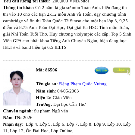
Yêu cầu lương tối thiểu:
200,000 VNĐ/buổi
Thông tin khác:
Có 2 năm là gia sư môn Toán Anh, hiện đang ôn
thi vào 10 cho các bạn 2k12 môn Anh và Toán, dạy chương trình
cambridge và ôn thi Toán Quốc Tế Simso cho một bạn lớp 3, 9,25
điểm và 8,75 Anh Toán Đại Học, Đạt giải Ba HSG Tỉnh môn Toán,
giải Nhì Toán Tuổi Thơ, Huy chương violympic các cấp, Top 5 Sinh
Viên GPA cao nhất khoa Tiếng Anh Chuyên Ngàn, hiện đang học
IELTS và band hiện tại 6.5 IELTS
Mã:
86506
Tên gia sư:
Đặng Phạm Quốc Vương
Năm sinh:
04/05/2003
Hiện là:
Giáo Viên
Trường:
Đại học Cần Thơ
Chuyên ngành:
Sư phạm Ngữ văn
Năm TN:
2026
Nhận dạy:
Lớp 4,
Lớp 5,
Lớp 6,
Lớp 7,
Lớp 8,
Lớp 9,
Lớp 10,
Lớp
11,
Lớp 12,
Ôn Đại Học,
Lớp Online,