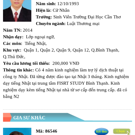
Năm sinh:
12/10/1993
Hiện là:
Cử Nhân
Trường:
Sinh Viên Trường Đại Học Cần Thơ
Chuyên ngành:
Luật Thương mại
Năm TN:
2014
Nhận dạy:
Lớp ngoại ngữ,
Các môn:
Tiếng Nhật,
Khu vực:
Quận 1,
Quận 2,
Quận 9,
Quận 12,
Q.Bình Thạnh,
Q.Thủ Đức,
Yêu cầu lương tối thiểu:
200,000 VNĐ
Thông tin khác:
Có 4 năm kinh nghiệm làm trợ lý dịch thuật tại
công ty Nhật. Đã từng được đào tạo tại Nhật 3 tháng. Kinh nghiệm
dạy tiếng Nhật tại trung tâm FISRT STUDY Bình Thạnh. Kinh
nghiệm dạy kèm tiếng Nhật tại nhà từ sơ cấp đến trung cấp. đã có
bằng N2
GIA SƯ KHÁC
Mã:
86546