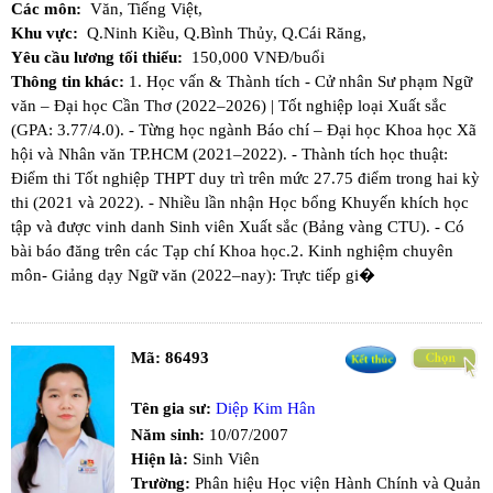
Các môn:
Văn,
Tiếng Việt,
Khu vực:
Q.Ninh Kiều,
Q.Bình Thủy,
Q.Cái Răng,
Yêu cầu lương tối thiểu:
150,000 VNĐ/buổi
Thông tin khác:
1. Học vấn & Thành tích - ​Cử nhân Sư phạm Ngữ
văn – Đại học Cần Thơ (2022–2026) | Tốt nghiệp loại Xuất sắc
(GPA: 3.77/4.0). - Từng học ngành Báo chí – Đại học Khoa học Xã
hội và Nhân văn TP.HCM (2021–2022). - Thành tích học thuật:​
Điểm thi Tốt nghiệp THPT duy trì trên mức 27.75 điểm trong hai kỳ
thi (2021 và 2022). - Nhiều lần nhận Học bổng Khuyến khích học
tập và được vinh danh Sinh viên Xuất sắc (Bảng vàng CTU). - Có
bài báo đăng trên các Tạp chí Khoa học. ​2. Kinh nghiệm chuyên
môn ​- Giảng dạy Ngữ văn (2022–nay): Trực tiếp gi�
Mã:
86493
Tên gia sư:
Diệp Kim Hân
Năm sinh:
10/07/2007
Hiện là:
Sinh Viên
Trường:
Phân hiệu Học viện Hành Chính và Quản