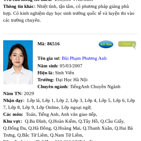
Thông tin khác:
Nhiệt tình, tận tâm, có phương pháp giảng phù
hợp. Có kinh nghiệm dạy học sinh trường quốc tế và luyện thi vào
các trường chuyên.
Mã:
86516
Tên gia sư:
Bùi Phạm Phương Anh
Năm sinh:
05/03/2007
Hiện là:
Sinh Viên
Trường:
Đại Học Hà Nội
Chuyên ngành:
TiếngAnh Chuyên Ngành
Năm TN:
2029
Nhận dạy:
Lớp lá,
Lớp 1,
Lớp 2,
Lớp 3,
Lớp 4,
Lớp 5,
Lớp 6,
Lớp
7,
Lớp 8,
Lớp 9,
Lớp Online,
Lớp ngoại ngữ,
Các môn:
Toán,
Tiếng Anh,
Anh văn giao tiếp,
Khu vực:
Q.Ba Đình,
Q.Hoàn Kiếm,
Q.Tây Hồ,
Q.Cầu Giấy,
Q.Đống Đa,
Q.Hà Đông,
Q.Hoàng Mai,
Q.Thanh Xuân,
Q.Hai Bà
Trưng,
Q.Bắc Từ Liêm,
Q.Nam Từ Liêm,