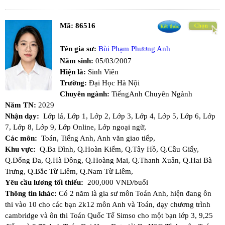
Mã:
86516
Tên gia sư:
Bùi Phạm Phương Anh
Năm sinh:
05/03/2007
Hiện là:
Sinh Viên
Trường:
Đại Học Hà Nội
Chuyên ngành:
TiếngAnh Chuyên Ngành
Năm TN:
2029
Nhận dạy:
Lớp lá,
Lớp 1,
Lớp 2,
Lớp 3,
Lớp 4,
Lớp 5,
Lớp 6,
Lớp
7,
Lớp 8,
Lớp 9,
Lớp Online,
Lớp ngoại ngữ,
Các môn:
Toán,
Tiếng Anh,
Anh văn giao tiếp,
Khu vực:
Q.Ba Đình,
Q.Hoàn Kiếm,
Q.Tây Hồ,
Q.Cầu Giấy,
Q.Đống Đa,
Q.Hà Đông,
Q.Hoàng Mai,
Q.Thanh Xuân,
Q.Hai Bà
Trưng,
Q.Bắc Từ Liêm,
Q.Nam Từ Liêm,
Yêu cầu lương tối thiểu:
200,000 VNĐ/buổi
Thông tin khác:
Có 2 năm là gia sư môn Toán Anh, hiện đang ôn
thi vào 10 cho các bạn 2k12 môn Anh và Toán, dạy chương trình
cambridge và ôn thi Toán Quốc Tế Simso cho một bạn lớp 3, 9,25