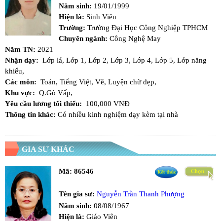
Năm sinh:
19/01/1999
Hiện là:
Sinh Viên
Trường:
Trường Đại Học Công Nghiệp TPHCM
Chuyên ngành:
Công Nghệ May
Năm TN:
2021
Nhận dạy:
Lớp lá,
Lớp 1,
Lớp 2,
Lớp 3,
Lớp 4,
Lớp 5,
Lớp năng
khiếu,
Các môn:
Toán,
Tiếng Việt,
Vẽ,
Luyện chữ đẹp,
Khu vực:
Q.Gò Vấp,
Yêu cầu lương tối thiểu:
100,000 VNĐ
Thông tin khác:
Có nhiều kinh nghiệm dạy kèm tại nhà
GIA SƯ KHÁC
Mã:
86546
Tên gia sư:
Nguyễn Trần Thanh Phượng
Năm sinh:
08/08/1967
Hiện là:
Giáo Viên