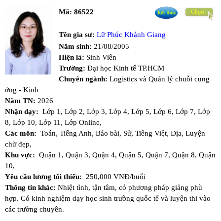
Mã:
86522
Tên gia sư:
Lữ Phúc Khánh Giang
Năm sinh:
21/08/2005
Hiện là:
Sinh Viên
Trường:
Đại học Kinh tế TP.HCM
Chuyên ngành:
Logistics và Quản lý chuỗi cung
ứng - Kinh
Năm TN:
2026
Nhận dạy:
Lớp 1,
Lớp 2,
Lớp 3,
Lớp 4,
Lớp 5,
Lớp 6,
Lớp 7,
Lớp
8,
Lớp 10,
Lớp 11,
Lớp Online,
Các môn:
Toán,
Tiếng Anh,
Báo bài,
Sử,
Tiếng Việt,
Địa,
Luyện
chữ đẹp,
Khu vực:
Quận 1,
Quận 3,
Quận 4,
Quận 5,
Quận 7,
Quận 8,
Quận
10,
Yêu cầu lương tối thiểu:
250,000 VNĐ/buổi
Thông tin khác:
Nhiệt tình, tận tâm, có phương pháp giảng phù
hợp. Có kinh nghiệm dạy học sinh trường quốc tế và luyện thi vào
các trường chuyên.