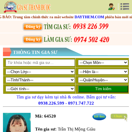
 Trung tâm chính thức ra mắt website
DAYTHEM.COM
phiên bản mới nhằm t
THÔNG TIN GIA SƯ
Tìm gia sư dạy kèm tại nhà & online. Bấm gọi tư vấn:
0938.226.599
-
0971.747.722
Mã:
64520
Tên gia sư:
Trần Thị Mộng Giàu