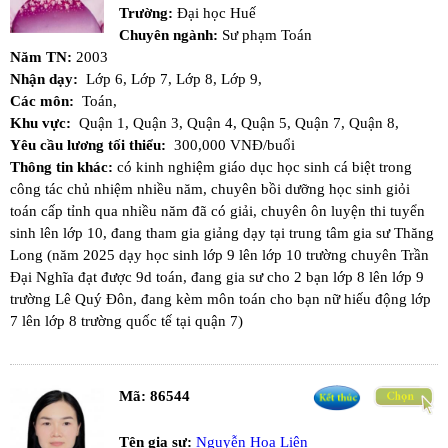
Trường:
Đại học Huế
Chuyên ngành:
Sư phạm Toán
Năm TN:
2003
Nhận dạy:
Lớp 6,
Lớp 7,
Lớp 8,
Lớp 9,
Các môn:
Toán,
Khu vực:
Quận 1,
Quận 3,
Quận 4,
Quận 5,
Quận 7,
Quận 8,
Yêu cầu lương tối thiểu:
300,000 VNĐ/buổi
Thông tin khác:
có kinh nghiệm giáo dục học sinh cá biệt trong
công tác chủ nhiệm nhiều năm, chuyên bồi dưỡng học sinh giỏi
toán cấp tỉnh qua nhiều năm đã có giải, chuyên ôn luyện thi tuyển
sinh lên lớp 10, đang tham gia giảng dạy tại trung tâm gia sư Thăng
Long (năm 2025 dạy học sinh lớp 9 lên lớp 10 trường chuyên Trần
Đại Nghĩa đạt được 9d toán, đang gia sư cho 2 bạn lớp 8 lên lớp 9
trường Lê Quý Đôn, đang kèm môn toán cho bạn nữ hiếu động lớp
7 lên lớp 8 trường quốc tế tại quận 7)
Mã:
86544
Tên gia sư:
Nguyễn Hoa Liên