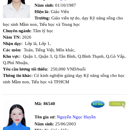
Năm sinh:
01/10/1987
Hiện là:
Giáo Viên
Trường:
Giáo viên tự do, dạy Kỹ năng sống cho
học sinh Mầm non, Tiểu học và Trung học
Chuyên ngành:
Tâm lý học
Năm TN:
2026
Nhận dạy:
Lớp lá,
Lớp 1,
Các môn:
Toán,
Tiếng Việt,
Môn khác,
Khu vực:
Quận 1,
Quận 3,
Q.Tân Bình,
Q.Bình Thạnh,
Q.Gò Vấp,
Q.Phú Nhuận,
Yêu cầu lương tối thiểu:
250,000 VNĐ/buổi
Thông tin khác:
Có kinh nghiệm giảng dạy Kỹ năng sống cho học
sinh Mầm non, Tiểu học và TP.HCM
Mã:
86540
Tên gia sư:
Nguyễn Ngọc Huyền
Năm sinh:
25/06/2003