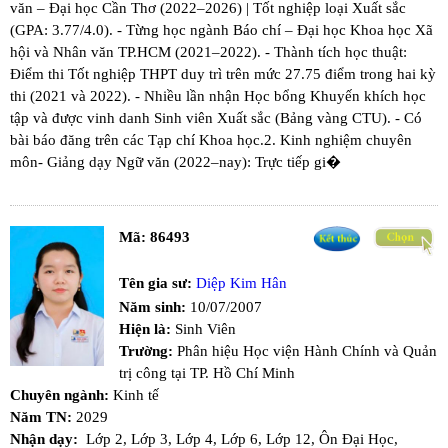
văn – Đại học Cần Thơ (2022–2026) | Tốt nghiệp loại Xuất sắc
(GPA: 3.77/4.0). - Từng học ngành Báo chí – Đại học Khoa học Xã
hội và Nhân văn TP.HCM (2021–2022). - Thành tích học thuật:​
Điểm thi Tốt nghiệp THPT duy trì trên mức 27.75 điểm trong hai kỳ
thi (2021 và 2022). - Nhiều lần nhận Học bổng Khuyến khích học
tập và được vinh danh Sinh viên Xuất sắc (Bảng vàng CTU). - Có
bài báo đăng trên các Tạp chí Khoa học. ​2. Kinh nghiệm chuyên
môn ​- Giảng dạy Ngữ văn (2022–nay): Trực tiếp gi�
Mã:
86493
Tên gia sư:
Diệp Kim Hân
Năm sinh:
10/07/2007
Hiện là:
Sinh Viên
Trường:
Phân hiệu Học viện Hành Chính và Quản
trị công tại TP. Hồ Chí Minh
Chuyên ngành:
Kinh tế
Năm TN:
2029
Nhận dạy:
Lớp 2,
Lớp 3,
Lớp 4,
Lớp 6,
Lớp 12,
Ôn Đại Học,