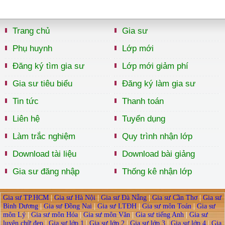
Trang chủ
Gia sư
Phụ huynh
Lớp mới
Đăng ký tìm gia sư
Lớp mới giảm phí
Gia sư tiêu biểu
Đăng ký làm gia sư
Tin tức
Thanh toán
Liên hệ
Tuyển dụng
Làm trắc nghiệm
Quy trình nhận lớp
Download tài liệu
Download bài giảng
Gia sư đăng nhập
Thống kê nhận lớp
Gia sư TP.HCM
|
Gia sư Hà Nội
|
Gia sư Đà Nẵng
|
Gia sư Cần Thơ
|
Gia sư
Bình Dương
|
Gia sư Đồng Nai
|
Gia sư LTĐH
|
Gia sư môn Toán
|
Gia sư
môn Lý
|
Gia sư môn Hóa
|
Gia sư môn Văn
|
Gia sư tiếng Anh
|
Gia sư
luyện chữ đẹp
|
Gia sư lớp 1
|
Gia sư lớp 2
|
Gia sư lớp 3
|
Gia sư lớp 4
|
Gia