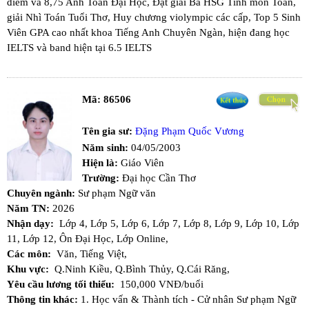
điểm và 8,75 Anh Toán Đại Học, Đạt giải Ba HSG Tỉnh môn Toán,
giải Nhì Toán Tuổi Thơ, Huy chương violympic các cấp, Top 5 Sinh
Viên GPA cao nhất khoa Tiếng Anh Chuyên Ngàn, hiện đang học
IELTS và band hiện tại 6.5 IELTS
Mã:
86506
Tên gia sư:
Đặng Phạm Quốc Vương
Năm sinh:
04/05/2003
Hiện là:
Giáo Viên
Trường:
Đại học Cần Thơ
Chuyên ngành:
Sư phạm Ngữ văn
Năm TN:
2026
Nhận dạy:
Lớp 4,
Lớp 5,
Lớp 6,
Lớp 7,
Lớp 8,
Lớp 9,
Lớp 10,
Lớp
11,
Lớp 12,
Ôn Đại Học,
Lớp Online,
Các môn:
Văn,
Tiếng Việt,
Khu vực:
Q.Ninh Kiều,
Q.Bình Thủy,
Q.Cái Răng,
Yêu cầu lương tối thiểu:
150,000 VNĐ/buổi
Thông tin khác:
1. Học vấn & Thành tích - ​Cử nhân Sư phạm Ngữ