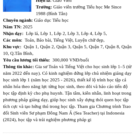
Hiện là:
Giáo Viên
Trường:
Giáo viên trường Tiểu học Me Since
1988 (Bình Tân)
Chuyên ngành:
Giáo dục Tiểu học
Năm TN:
2025
Nhận dạy:
Lớp lá,
Lớp 1,
Lớp 2,
Lớp 3,
Lớp 4,
Lớp 5,
Các môn:
Toán,
Báo bài,
Tiếng Việt,
Luyện chữ đẹp,
Khu vực:
Quận 1,
Quận 2,
Quận 3,
Quận 5,
Quận 7,
Quận 8,
Quận
10,
Q.Tân Bình,
Yêu cầu lương tối thiểu:
300,000 VNĐ/buổi
Thông tin khác:
Gia sư Toán và Tiếng Việt cho học sinh lớp 1–5 (từ
năm 2022 đến nay). Có kinh nghiệm đứng lớp chủ nhiệm giảng dạy
học sinh lớp 1 (năm học 2025 - 2026), thiết kế lộ trình học tập cá
nhân hóa theo năng lực từng học sinh, theo dõi và báo cáo tiến độ
học tập định kỳ cho phụ huynh. Tận tâm, kiên nhẫn, linh hoạt trong
phương pháp giảng dạy, giúp học sinh xây dựng thói quen học tập
tích cực và tạo hứng thú trong học tập. Tham gia Chương trình Trao
đổi Sinh viên Sư phạm Đông Nam Á (Sea Teacher) tại Indonesia
(2024), học tập và trải nghiệm phương pháp gi