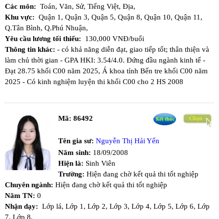
Các môn:
Toán,
Văn,
Sử,
Tiếng Việt,
Địa,
Khu vực:
Quận 1,
Quận 3,
Quận 5,
Quận 8,
Quận 10,
Quận 11,
Q.Tân Bình,
Q.Phú Nhuận,
Yêu cầu lương tối thiểu:
130,000 VNĐ/buổi
Thông tin khác:
- có khả năng diễn đạt, giao tiếp tốt; thân thiện và
làm chủ thời gian - GPA HKI: 3.54/4.0. Đứng đầu ngành kinh tế -
Đạt 28.75 khối C00 năm 2025, Á khoa tỉnh Bến tre khối C00 năm
2025 - Có kinh nghiệm luyện thi khối C00 cho 2 HS 2008
Mã:
86492
Tên gia sư:
Nguyễn Thị Hải Yến
Năm sinh:
18/09/2008
Hiện là:
Sinh Viên
Trường:
Hiện đang chờ kết quả thi tốt nghiệp
Chuyên ngành:
Hiện đang chờ kết quả thi tốt nghiệp
Năm TN:
0
Nhận dạy:
Lớp lá,
Lớp 1,
Lớp 2,
Lớp 3,
Lớp 4,
Lớp 5,
Lớp 6,
Lớp
7,
Lớp 8,