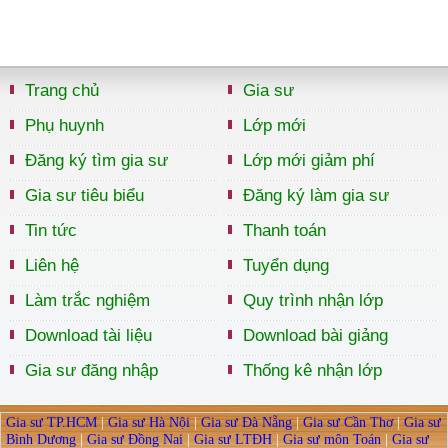
Trang chủ
Gia sư
Phụ huynh
Lớp mới
Đăng ký tìm gia sư
Lớp mới giảm phí
Gia sư tiêu biểu
Đăng ký làm gia sư
Tin tức
Thanh toán
Liên hệ
Tuyển dụng
Làm trắc nghiệm
Quy trình nhận lớp
Download tài liệu
Download bài giảng
Gia sư đăng nhập
Thống kê nhận lớp
Gia sư TP.HCM
|
Gia sư Hà Nội
|
Gia sư Đà Nẵng
|
Gia sư Cần Thơ
|
Gia sư
Bình Dương
|
Gia sư Đồng Nai
|
Gia sư LTĐH
|
Gia sư môn Toán
|
Gia sư