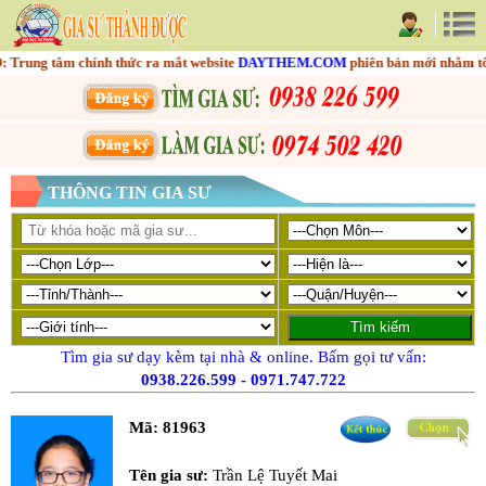
ng tâm chính thức ra mắt website
DAYTHEM.COM
phiên bản mới nhằm tối ưu
THÔNG TIN GIA SƯ
Tìm gia sư dạy kèm tại nhà & online. Bấm gọi tư vấn:
0938.226.599
-
0971.747.722
Mã:
81963
Tên gia sư:
Trần Lệ Tuyết Mai