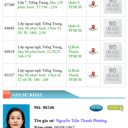
Lớp 7, Tiếng Trung,
Dạy 120
Quận 9,
87589
phút/ buổi , T7 19h - 21H
TP.HCM
Lớp ngoại ngữ, Tiếng Trung,
Quận 9,
84645
Dạy 90 phút/ buổi, Chọn T3,
TP.HCM
T4, T6: 18H - 21H
Lớp ngoại ngữ, Tiếng Trung,
Q.Bình
84018
Dạy 90 phút/buổi, T2,T4,T5
Thạnh,
14h-17h
TP.HCM
Lớp ngoại ngữ, Tiếng Trung,
Q.Bình
83337
Dạy 90 phút/ buổi: Chọn từ
Thạnh,
T2 tới T6: 18h - 20h
TP.HCM
GIA SƯ KHÁC
Mã:
86546
Tên gia sư:
Nguyễn Trần Thanh Phượng
Năm sinh:
08/08/1967