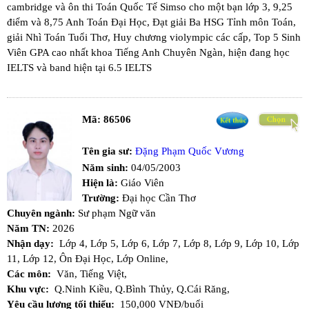
cambridge và ôn thi Toán Quốc Tế Simso cho một bạn lớp 3, 9,25
điểm và 8,75 Anh Toán Đại Học, Đạt giải Ba HSG Tỉnh môn Toán,
giải Nhì Toán Tuổi Thơ, Huy chương violympic các cấp, Top 5 Sinh
Viên GPA cao nhất khoa Tiếng Anh Chuyên Ngàn, hiện đang học
IELTS và band hiện tại 6.5 IELTS
Mã:
86506
Tên gia sư:
Đặng Phạm Quốc Vương
Năm sinh:
04/05/2003
Hiện là:
Giáo Viên
Trường:
Đại học Cần Thơ
Chuyên ngành:
Sư phạm Ngữ văn
Năm TN:
2026
Nhận dạy:
Lớp 4,
Lớp 5,
Lớp 6,
Lớp 7,
Lớp 8,
Lớp 9,
Lớp 10,
Lớp
11,
Lớp 12,
Ôn Đại Học,
Lớp Online,
Các môn:
Văn,
Tiếng Việt,
Khu vực:
Q.Ninh Kiều,
Q.Bình Thủy,
Q.Cái Răng,
Yêu cầu lương tối thiểu:
150,000 VNĐ/buổi