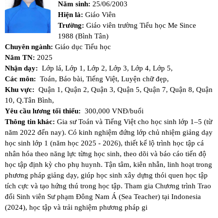
Năm sinh:
25/06/2003
Hiện là:
Giáo Viên
Trường:
Giáo viên trường Tiểu học Me Since
1988 (Bình Tân)
Chuyên ngành:
Giáo dục Tiểu học
Năm TN:
2025
Nhận dạy:
Lớp lá,
Lớp 1,
Lớp 2,
Lớp 3,
Lớp 4,
Lớp 5,
Các môn:
Toán,
Báo bài,
Tiếng Việt,
Luyện chữ đẹp,
Khu vực:
Quận 1,
Quận 2,
Quận 3,
Quận 5,
Quận 7,
Quận 8,
Quận
10,
Q.Tân Bình,
Yêu cầu lương tối thiểu:
300,000 VNĐ/buổi
Thông tin khác:
Gia sư Toán và Tiếng Việt cho học sinh lớp 1–5 (từ
năm 2022 đến nay). Có kinh nghiệm đứng lớp chủ nhiệm giảng dạy
học sinh lớp 1 (năm học 2025 - 2026), thiết kế lộ trình học tập cá
nhân hóa theo năng lực từng học sinh, theo dõi và báo cáo tiến độ
học tập định kỳ cho phụ huynh. Tận tâm, kiên nhẫn, linh hoạt trong
phương pháp giảng dạy, giúp học sinh xây dựng thói quen học tập
tích cực và tạo hứng thú trong học tập. Tham gia Chương trình Trao
đổi Sinh viên Sư phạm Đông Nam Á (Sea Teacher) tại Indonesia
(2024), học tập và trải nghiệm phương pháp gi