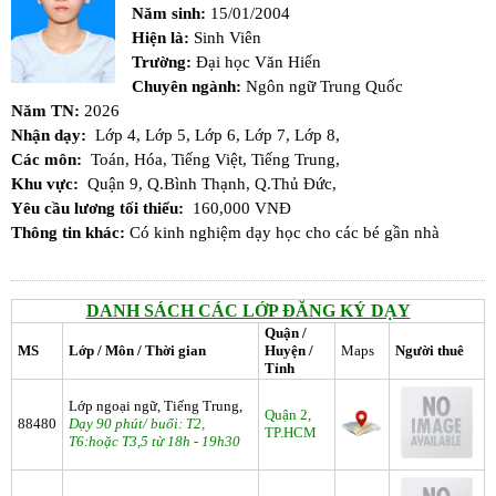
Năm sinh:
15/01/2004
Hiện là:
Sinh Viên
Trường:
Đại học Văn Hiến
Chuyên ngành:
Ngôn ngữ Trung Quốc
Năm TN:
2026
Nhận dạy:
Lớp 4,
Lớp 5,
Lớp 6,
Lớp 7,
Lớp 8,
Các môn:
Toán,
Hóa,
Tiếng Việt,
Tiếng Trung,
Khu vực:
Quận 9,
Q.Bình Thạnh,
Q.Thủ Đức,
Yêu cầu lương tối thiểu:
160,000 VNĐ
Thông tin khác:
Có kinh nghiệm dạy học cho các bé gần nhà
DANH SÁCH CÁC LỚP ĐĂNG KÝ DẠY
Quận /
MS
Lớp / Môn / Thời gian
Huyện /
Maps
Người thuê
Tỉnh
Lớp ngoại ngữ, Tiếng Trung,
Quận 2,
88480
Dạy 90 phút/ buổi: T2,
TP.HCM
T6:hoặc T3,5 từ 18h - 19h30