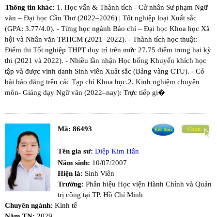
Thông tin khác:
1. Học vấn & Thành tích - ​Cử nhân Sư phạm Ngữ
văn – Đại học Cần Thơ (2022–2026) | Tốt nghiệp loại Xuất sắc
(GPA: 3.77/4.0). - Từng học ngành Báo chí – Đại học Khoa học Xã
hội và Nhân văn TP.HCM (2021–2022). - Thành tích học thuật:​
Điểm thi Tốt nghiệp THPT duy trì trên mức 27.75 điểm trong hai kỳ
thi (2021 và 2022). - Nhiều lần nhận Học bổng Khuyến khích học
tập và được vinh danh Sinh viên Xuất sắc (Bảng vàng CTU). - Có
bài báo đăng trên các Tạp chí Khoa học. ​2. Kinh nghiệm chuyên
môn ​- Giảng dạy Ngữ văn (2022–nay): Trực tiếp gi�
Mã:
86493
Tên gia sư:
Diệp Kim Hân
Năm sinh:
10/07/2007
Hiện là:
Sinh Viên
Trường:
Phân hiệu Học viện Hành Chính và Quản
trị công tại TP. Hồ Chí Minh
Chuyên ngành:
Kinh tế
Năm TN:
2029