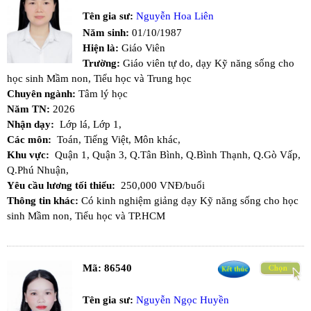
Tên gia sư:
Nguyễn Hoa Liên
Năm sinh:
01/10/1987
Hiện là:
Giáo Viên
Trường:
Giáo viên tự do, dạy Kỹ năng sống cho
học sinh Mầm non, Tiểu học và Trung học
Chuyên ngành:
Tâm lý học
Năm TN:
2026
Nhận dạy:
Lớp lá,
Lớp 1,
Các môn:
Toán,
Tiếng Việt,
Môn khác,
Khu vực:
Quận 1,
Quận 3,
Q.Tân Bình,
Q.Bình Thạnh,
Q.Gò Vấp,
Q.Phú Nhuận,
Yêu cầu lương tối thiểu:
250,000 VNĐ/buổi
Thông tin khác:
Có kinh nghiệm giảng dạy Kỹ năng sống cho học
sinh Mầm non, Tiểu học và TP.HCM
Mã:
86540
Tên gia sư:
Nguyễn Ngọc Huyền