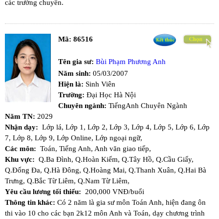
các trường chuyên.
Mã:
86516
Tên gia sư:
Bùi Phạm Phương Anh
Năm sinh:
05/03/2007
Hiện là:
Sinh Viên
Trường:
Đại Học Hà Nội
Chuyên ngành:
TiếngAnh Chuyên Ngành
Năm TN:
2029
Nhận dạy:
Lớp lá,
Lớp 1,
Lớp 2,
Lớp 3,
Lớp 4,
Lớp 5,
Lớp 6,
Lớp
7,
Lớp 8,
Lớp 9,
Lớp Online,
Lớp ngoại ngữ,
Các môn:
Toán,
Tiếng Anh,
Anh văn giao tiếp,
Khu vực:
Q.Ba Đình,
Q.Hoàn Kiếm,
Q.Tây Hồ,
Q.Cầu Giấy,
Q.Đống Đa,
Q.Hà Đông,
Q.Hoàng Mai,
Q.Thanh Xuân,
Q.Hai Bà
Trưng,
Q.Bắc Từ Liêm,
Q.Nam Từ Liêm,
Yêu cầu lương tối thiểu:
200,000 VNĐ/buổi
Thông tin khác:
Có 2 năm là gia sư môn Toán Anh, hiện đang ôn
thi vào 10 cho các bạn 2k12 môn Anh và Toán, dạy chương trình