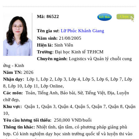
Mã:
86522
Tên gia sư:
Lữ Phúc Khánh Giang
Năm sinh:
21/08/2005
Hiện là:
Sinh Viên
Trường:
Đại học Kinh tế TP.HCM
Chuyên ngành:
Logistics và Quản lý chuỗi cung
ứng - Kinh
Năm TN:
2026
Nhận dạy:
Lớp 1,
Lớp 2,
Lớp 3,
Lớp 4,
Lớp 5,
Lớp 6,
Lớp 7,
Lớp
8,
Lớp 10,
Lớp 11,
Lớp Online,
Các môn:
Toán,
Tiếng Anh,
Báo bài,
Sử,
Tiếng Việt,
Địa,
Luyện
chữ đẹp,
Khu vực:
Quận 1,
Quận 3,
Quận 4,
Quận 5,
Quận 7,
Quận 8,
Quận
10,
Yêu cầu lương tối thiểu:
250,000 VNĐ/buổi
Thông tin khác:
Nhiệt tình, tận tâm, có phương pháp giảng phù
hợp. Có kinh nghiệm dạy học sinh trường quốc tế và luyện thi vào