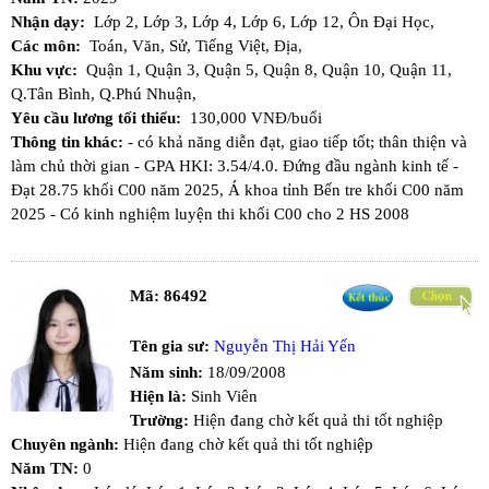
Nhận dạy:
Lớp 2,
Lớp 3,
Lớp 4,
Lớp 6,
Lớp 12,
Ôn Đại Học,
Các môn:
Toán,
Văn,
Sử,
Tiếng Việt,
Địa,
Khu vực:
Quận 1,
Quận 3,
Quận 5,
Quận 8,
Quận 10,
Quận 11,
Q.Tân Bình,
Q.Phú Nhuận,
Yêu cầu lương tối thiểu:
130,000 VNĐ/buổi
Thông tin khác:
- có khả năng diễn đạt, giao tiếp tốt; thân thiện và
làm chủ thời gian - GPA HKI: 3.54/4.0. Đứng đầu ngành kinh tế -
Đạt 28.75 khối C00 năm 2025, Á khoa tỉnh Bến tre khối C00 năm
2025 - Có kinh nghiệm luyện thi khối C00 cho 2 HS 2008
Mã:
86492
Tên gia sư:
Nguyễn Thị Hải Yến
Năm sinh:
18/09/2008
Hiện là:
Sinh Viên
Trường:
Hiện đang chờ kết quả thi tốt nghiệp
Chuyên ngành:
Hiện đang chờ kết quả thi tốt nghiệp
Năm TN:
0