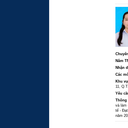
3, 9,25
môn Toá
cấp, T
Ngàn, h
Chuyên
Năm T
Nhận d
Các m
Khu vự
11,
Q.T
Yêu cầ
Thông 
và làm 
tế - Đạ
năm 202