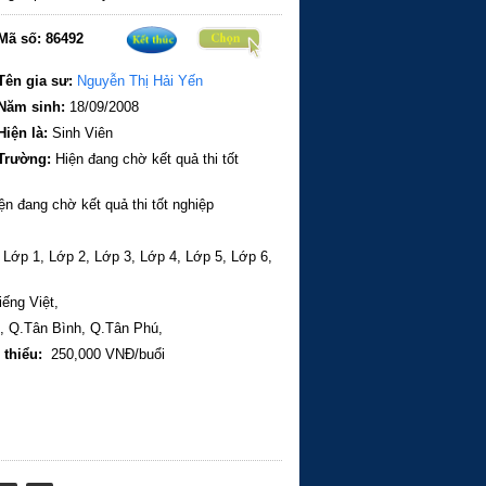
021 và 2022). - Nhiều lần nhận Học bổng
tập và được vinh danh Sinh viên Xuất sắc
Mã số:
86492
 Có bài báo đăng trên các Tạp chí Khoa học. ​
yên môn ​- Giảng dạy Ngữ văn (2022–nay):
Tên gia sư:
Nguyễn Thị Hải Yến
Năm sinh:
18/09/2008
Hiện là:
Sinh Viên
Trường:
Hiện đang chờ kết quả thi tốt
n đang chờ kết quả thi tốt nghiệp
,
Lớp 1,
Lớp 2,
Lớp 3,
Lớp 4,
Lớp 5,
Lớp 6,
iếng Việt,
1,
Q.Tân Bình,
Q.Tân Phú,
 thiểu:
250,000 VNĐ/buổi