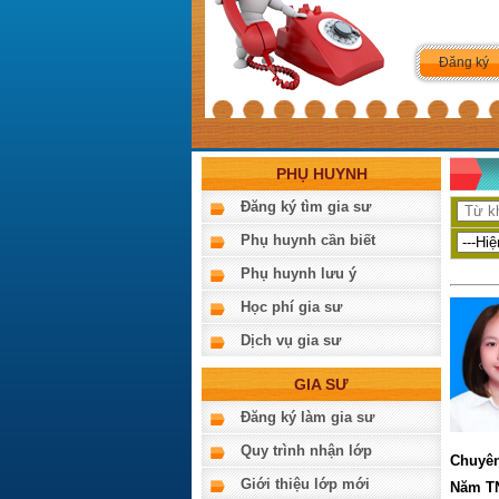
Đăng ký
PHỤ HUYNH
Đăng ký tìm gia sư
Phụ huynh cần biết
Phụ huynh lưu ý
Học phí gia sư
Dịch vụ gia sư
GIA SƯ
Đăng ký làm gia sư
Quy trình nhận lớp
Chuyên
Giới thiệu lớp mới
Năm T