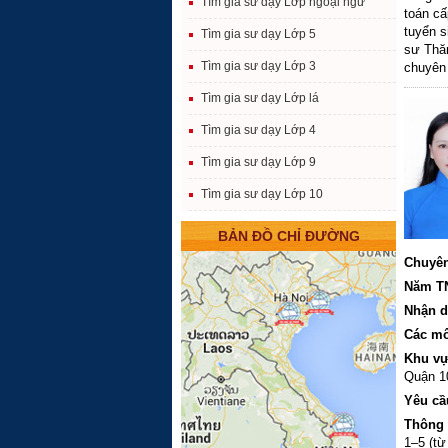
Tìm gia sư dạy Lớp ngoại ngữ
toán cấ
tuyển s
Tìm gia sư dạy Lớp 5
sư Thăn
Tìm gia sư dạy Lớp 3
chuyên 
bạn lớp
Tìm gia sư dạy Lớp lá
cho bạn
Tìm gia sư dạy Lớp 4
Tìm gia sư dạy Lớp 9
Tìm gia sư dạy Lớp 10
BẢN ĐỒ CHỈ ĐƯỜNG
Chuyên
Năm T
Nhận d
Các m
Khu vự
Quận 1
Yêu cầ
Thông 
1–5 (từ