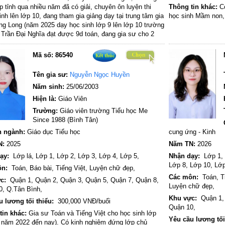
p tỉnh qua nhiều năm đã có giải, chuyên ôn luyện thi
Thông tin khác:
Có
inh lên lớp 10, đang tham gia giảng dạy tại trung tâm gia
học sinh Mầm non,
g Long (năm 2025 dạy học sinh lớp 9 lên lớp 10 trường
Trần Đại Nghĩa đạt được 9d toán, đang gia sư cho 2
 8 lên lớp 9 trường Lê Quý Đôn, đang kèm môn toán
 nữ hiếu động lớp 7 lên lớp 8 trường quốc tế tại quận 7)
Mã số:
86540
Tên gia sư:
Nguyễn Ngọc Huyền
Năm sinh:
25/06/2003
Hiện là:
Giáo Viên
Trường:
Giáo viên trường Tiểu học Me
Since 1988 (Bình Tân)
 ngành:
Giáo dục Tiểu học
cung ứng - Kinh
N:
2025
Năm TN:
2026
ạy:
Lớp lá,
Lớp 1,
Lớp 2,
Lớp 3,
Lớp 4,
Lớp 5,
Nhận dạy:
Lớp 1,
Lớp 8,
Lớp 10,
Lớp
ôn:
Toán,
Báo bài,
Tiếng Việt,
Luyện chữ đẹp,
Các môn:
Toán,
T
c:
Quận 1,
Quận 2,
Quận 3,
Quận 5,
Quận 7,
Quận 8,
Luyện chữ đẹp,
0,
Q.Tân Bình,
Khu vực:
Quận 1
u lương tối thiểu:
300,000 VNĐ/buổi
Quận 10,
tin khác:
Gia sư Toán và Tiếng Việt cho học sinh lớp
Yêu cầu lương tối
 năm 2022 đến nay). Có kinh nghiệm đứng lớp chủ