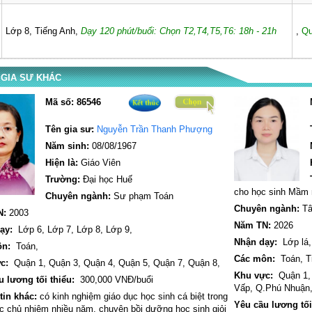
Lớp 8, Tiếng Anh,
Dạy 120 phút/buổi: Chọn T2,T4,T5,T6: 18h - 21h
,
Qu
GIA SƯ KHÁC
Mã số:
86546
Tên gia sư:
Nguyễn Trần Thanh Phượng
Năm sinh:
08/08/1967
Hiện là:
Giáo Viên
Trường:
Đại học Huế
cho học sinh Mầm 
Chuyên ngành:
Sư phạm Toán
Chuyên ngành:
Tâ
N:
2003
Năm TN:
2026
ạy:
Lớp 6,
Lớp 7,
Lớp 8,
Lớp 9,
Nhận dạy:
Lớp lá
ôn:
Toán,
Các môn:
Toán,
T
c:
Quận 1,
Quận 3,
Quận 4,
Quận 5,
Quận 7,
Quận 8,
Khu vực:
Quận 1
u lương tối thiểu:
300,000 VNĐ/buổi
Vấp,
Q.Phú Nhuận
tin khác:
có kinh nghiệm giáo dục học sinh cá biệt trong
Yêu cầu lương tối
c chủ nhiệm nhiều năm, chuyên bồi dưỡng học sinh giỏi