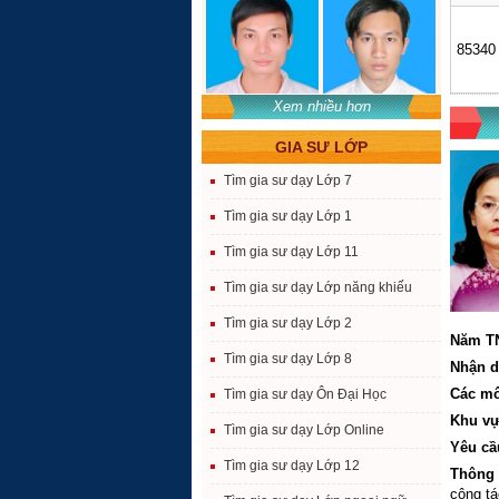
85340
Xem nhiều hơn
GIA SƯ LỚP
Tìm gia sư dạy Lớp 7
Tìm gia sư dạy Lớp 1
Tìm gia sư dạy Lớp 11
Tìm gia sư dạy Lớp năng khiếu
Tìm gia sư dạy Lớp 2
Năm T
Tìm gia sư dạy Lớp 8
Nhận d
Các m
Tìm gia sư dạy Ôn Đại Học
Khu vự
Tìm gia sư dạy Lớp Online
Yêu cầ
Tìm gia sư dạy Lớp 12
Thông 
công tá