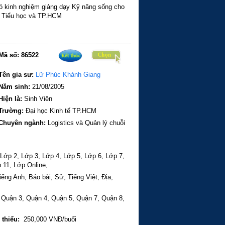
 kinh nghiệm giảng dạy Kỹ năng sống cho
 Tiểu học và TP.HCM
Mã số:
86522
Tên gia sư:
Lữ Phúc Khánh Giang
Năm sinh:
21/08/2005
Hiện là:
Sinh Viên
Trường:
Đại học Kinh tế TP.HCM
Chuyên ngành:
Logistics và Quản lý chuỗi
Lớp 2,
Lớp 3,
Lớp 4,
Lớp 5,
Lớp 6,
Lớp 7,
 11,
Lớp Online,
iếng Anh,
Báo bài,
Sử,
Tiếng Việt,
Địa,
,
Quận 3,
Quận 4,
Quận 5,
Quận 7,
Quận 8,
 thiểu:
250,000 VNĐ/buổi