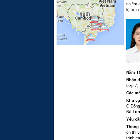
nhiệm g
lộ trìn
dõi và 
kiên nh
xây dựn
tập. Th
Nam Á (
nghiệm
Năm T
Nhận d
Lớp 7,
Các m
Khu vự
Q.Đống
Bà Trư
Yêu cầ
Thông 
ôn thi
trình c