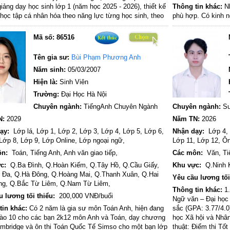
iảng dạy học sinh lớp 1 (năm học 2025 - 2026), thiết kế
Thông tin khác:
Nh
h học tập cá nhân hóa theo năng lực từng học sinh, theo
phù hợp. Có kinh n
báo cáo tiến độ học tập định kỳ cho phụ huynh. Tận tâm,
thi vào các trường
ẫn, linh hoạt trong phương pháp giảng dạy, giúp học sinh
Mã số:
86516
g thói quen học tập tích cực và tạo hứng thú trong học
am gia Chương trình Trao đổi Sinh viên Sư phạm Đông
Tên gia sư:
Bùi Phạm Phương Anh
Sea Teacher) tại Indonesia (2024), học tập và trải
Năm sinh:
05/03/2007
 phương pháp gi
Hiện là:
Sinh Viên
Trường:
Đại Học Hà Nội
Chuyên ngành:
TiếngAnh Chuyên Ngành
Chuyên ngành:
Sư
N:
2029
Năm TN:
2026
ạy:
Lớp lá,
Lớp 1,
Lớp 2,
Lớp 3,
Lớp 4,
Lớp 5,
Lớp 6,
Nhận dạy:
Lớp 4,
Lớp 8,
Lớp 9,
Lớp Online,
Lớp ngoại ngữ,
Lớp 11,
Lớp 12,
Ôn
ôn:
Toán,
Tiếng Anh,
Anh văn giao tiếp,
Các môn:
Văn,
Ti
c:
Q.Ba Đình,
Q.Hoàn Kiếm,
Q.Tây Hồ,
Q.Cầu Giấy,
Khu vực:
Q.Ninh 
 Đa,
Q.Hà Đông,
Q.Hoàng Mai,
Q.Thanh Xuân,
Q.Hai
Yêu cầu lương tối
ng,
Q.Bắc Từ Liêm,
Q.Nam Từ Liêm,
Thông tin khác:
1.
u lương tối thiểu:
200,000 VNĐ/buổi
Ngữ văn – Đại học 
tin khác:
Có 2 năm là gia sư môn Toán Anh, hiện đang
sắc (GPA: 3.77/4.0
 vào 10 cho các bạn 2k12 môn Anh và Toán, dạy chương
học Xã hội và Nhâ
ambridge và ôn thi Toán Quốc Tế Simso cho một bạn lớp
thuật:​ Điểm thi T