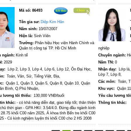
 điểm và 8,75 Anh Toán Đại Học, Đạt giải Ba HSG Tỉnh
trong hai kỳ thi (2
n, giải Nhì Toán Tuổi Thơ, Huy chương violympic các
Khuyến khích học 
Mã số:
86493
op 5 Sinh Viên GPA cao nhất khoa Tiếng Anh Chuyên
(Bảng vàng CTU). -
iện đang học IELTS và band hiện tại 6.5 IELTS
2. Kinh nghiệm chu
Tên gia sư:
Diệp Kim Hân
Trực tiếp gi�
Năm sinh:
10/07/2007
Hiện là:
Sinh Viên
Trường:
Phân hiệu Học viện Hành Chính và
Quản trị công tại TP. Hồ Chí Minh
nghiệp
 ngành:
Kinh tế
Chuyên ngành:
Hiệ
N:
2029
Năm TN:
0
ạy:
Lớp 2,
Lớp 3,
Lớp 4,
Lớp 6,
Lớp 12,
Ôn Đại Học,
Nhận dạy:
Lớp lá
Lớp 7,
Lớp 8,
ôn:
Toán,
Văn,
Sử,
Tiếng Việt,
Địa,
Các môn:
Toán,
T
c:
Quận 1,
Quận 3,
Quận 5,
Quận 8,
Quận 10,
Quận
ân Bình,
Q.Phú Nhuận,
Khu vực:
Quận 1
u lương tối thiểu:
130,000 VNĐ/buổi
Yêu cầu lương tối
tin khác:
- có khả năng diễn đạt, giao tiếp tốt; thân thiện
Thông tin khác:
chủ thời gian - GPA HKI: 3.54/4.0. Đứng đầu ngành kinh
t 28.75 khối C00 năm 2025, Á khoa tỉnh Bến tre khối C00
5 - Có kinh nghiệm luyện thi khối C00 cho 2 HS 2008