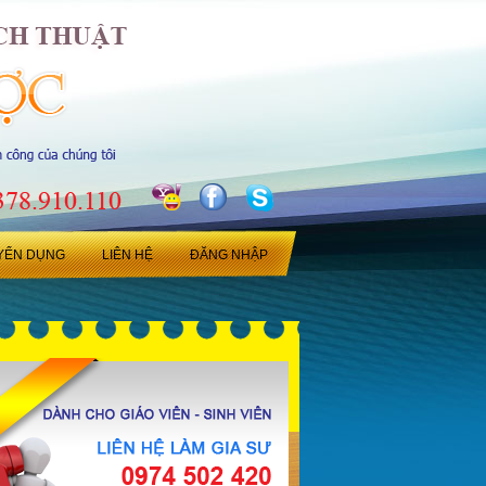
YỂN DỤNG
LIÊN HỆ
ĐĂNG NHẬP