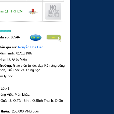
ận 11, TP.HCM
Mã số:
86544
Tên gia sư:
Nguyễn Hoa Liên
Năm sinh:
01/10/1987
Hiện là:
Giáo Viên
Trường:
Giáo viên tự do, dạy Kỹ năng sống
non, Tiểu học và Trung học
m lý học
,
Lớp 1,
iếng Việt,
Môn khác,
,
Quận 3,
Q.Tân Bình,
Q.Bình Thạnh,
Q.Gò
,
 thiểu:
250,000 VNĐ/buổi