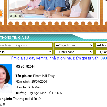
THÔNG TIN GIA SƯ
Tìm gia sư dạy kèm tại nhà & online. Bấm gọi tư vấn:
093
Mã số:
82544
Tên gia sư:
Phạm Hải Thụy
Năm sinh:
25/07/2004
Hiện là:
Sinh Viên
Trường:
Đại học Kinh Tế TPHCM
 ngành:
Thương mại điện tử
N:
0