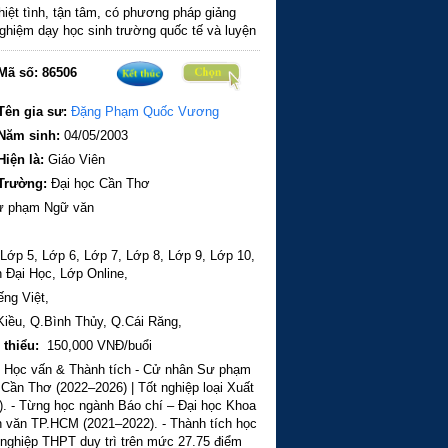
iệt tình, tận tâm, có phương pháp giảng
ghiệm dạy học sinh trường quốc tế và luyện
 chuyên.
Mã số:
86506
Tên gia sư:
Đặng Phạm Quốc Vương
Năm sinh:
04/05/2003
Hiện là:
Giáo Viên
Trường:
Đại học Cần Thơ
 phạm Ngữ văn
Lớp 5,
Lớp 6,
Lớp 7,
Lớp 8,
Lớp 9,
Lớp 10,
 Đại Học,
Lớp Online,
ếng Việt,
Kiều,
Q.Bình Thủy,
Q.Cái Răng,
 thiểu:
150,000 VNĐ/buổi
 Học vấn & Thành tích - ​Cử nhân Sư phạm
Cần Thơ (2022–2026) | Tốt nghiệp loại Xuất
). - Từng học ngành Báo chí – Đại học Khoa
n văn TP.HCM (2021–2022). - Thành tích học
ốt nghiệp THPT duy trì trên mức 27.75 điểm