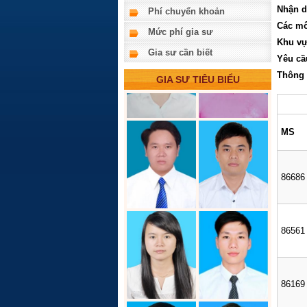
Nhận d
Phí chuyển khoản
Các m
Mức phí gia sư
Khu vự
Gia sư cần biết
Yêu cầ
Thông 
GIA SƯ TIÊU BIỂU
MS
86686
86561
86169