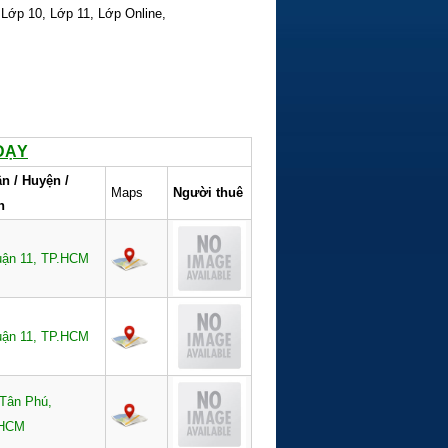
,
Lớp 10,
Lớp 11,
Lớp Online,
DẠY
n / Huyện /
Maps
Người thuê
h
ận 11, TP.HCM
ận 11, TP.HCM
Tân Phú,
.HCM