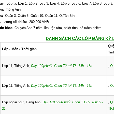
ạy:
Lớp lá,
Lớp 1,
Lớp 2,
Lớp 3,
Lớp 4,
Lớp 5,
Lớp 6,
Lớp 7,
Lớp 8,
Lớp 9
ôn:
Tiếng Anh,
c:
Quận 3,
Quận 5,
Quận 10,
Quận 11,
Q.Tân Bình,
u lương tối thiểu:
200,000 VNĐ
tin khác:
Chuyên Anh 7 năm liền, tận tâm, nhiệt tình, có trách nhiệm
DANH SÁCH CÁC LỚP ĐĂNG KÝ 
Quậ
Lớp / Môn / Thời gian
Tỉn
Lớp 11, Tiếng Anh,
Dạy 120p/buổi: Chọn T2 tới T6: 14h - 16h
,
Qu
Lớp 11, Tiếng Anh,
Dạy 120p/buổi: Chọn T2 tới T6: 14h - 16h
,
Qu
Lớp ngoại ngữ, Tiếng Anh,
Dạy 120 phút/ buổi: Chọn T3,T6: 18h15 -
,
Q.
21h
TP