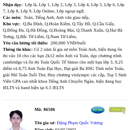
Nhận dạy:
Lớp lá,
Lớp 1,
Lớp 2,
Lớp 3,
Lớp 4,
Lớp 5,
Lớp 6,
Lớp
7,
Lớp 8,
Lớp 9,
Lớp Online,
Lớp ngoại ngữ,
Các môn:
Toán,
Tiếng Anh,
Anh văn giao tiếp,
Khu vực:
Q.Ba Đình,
Q.Hoàn Kiếm,
Q.Tây Hồ,
Q.Cầu Giấy,
Q.Đống Đa,
Q.Hà Đông,
Q.Hoàng Mai,
Q.Thanh Xuân,
Q.Hai Bà
Trưng,
Q.Bắc Từ Liêm,
Q.Nam Từ Liêm,
Yêu cầu lương tối thiểu:
200,000 VNĐ/buổi
Thông tin khác:
Có 2 năm là gia sư môn Toán Anh, hiện đang ôn
thi vào 10 cho các bạn 2k12 môn Anh và Toán, dạy chương trình
cambridge và ôn thi Toán Quốc Tế Simso cho một bạn lớp 3, 9,25
điểm và 8,75 Anh Toán Đại Học, Đạt giải Ba HSG Tỉnh môn Toán,
giải Nhì Toán Tuổi Thơ, Huy chương violympic các cấp, Top 5 Sinh
Viên GPA cao nhất khoa Tiếng Anh Chuyên Ngàn, hiện đang học
IELTS và band hiện tại 6.5 IELTS
Mã:
86506
Tên gia sư:
Đặng Phạm Quốc Vương
Năm sinh:
04/05/2003