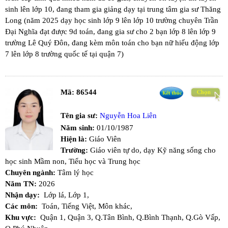
sinh lên lớp 10, đang tham gia giảng dạy tại trung tâm gia sư Thăng
Long (năm 2025 dạy học sinh lớp 9 lên lớp 10 trường chuyên Trần
Đại Nghĩa đạt được 9d toán, đang gia sư cho 2 bạn lớp 8 lên lớp 9
trường Lê Quý Đôn, đang kèm môn toán cho bạn nữ hiếu động lớp
7 lên lớp 8 trường quốc tế tại quận 7)
Mã:
86544
Tên gia sư:
Nguyễn Hoa Liên
Năm sinh:
01/10/1987
Hiện là:
Giáo Viên
Trường:
Giáo viên tự do, dạy Kỹ năng sống cho
học sinh Mầm non, Tiểu học và Trung học
Chuyên ngành:
Tâm lý học
Năm TN:
2026
Nhận dạy:
Lớp lá,
Lớp 1,
Các môn:
Toán,
Tiếng Việt,
Môn khác,
Khu vực:
Quận 1,
Quận 3,
Q.Tân Bình,
Q.Bình Thạnh,
Q.Gò Vấp,