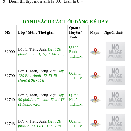
9 . Điểm thi thpt môn anh là 9.6, toán là 8.4
DANH SÁCH CÁC LỚP ĐĂNG KÝ DẠY
Quận /
MS
Lớp / Môn / Thời gian
Huyện /
Maps
Người thuê
Tỉnh
Q.Tân
Lớp 3, Tiếng Anh,
Dạy 120
86900
Bình,
phút/buổi: T3,T5,T7: 8h sáng
TP.HCM
Lớp 1, Toán, Tiếng Việt,
Dạy
Quận 5,
86790
120 Phút/buổi: T2,T4,T6
TP.HCM
chọnTừ 9h - 17h
Lớp 5, Toán, Tiếng Việt,
Dạy
Q.Phú
86740
90 phút/ buổi, chọn T2 tới T6
Nhuận,
từ 18h30 - 20h
TP.HCM
Lớp 7, Tiếng Anh,
Dạy 120
Quận 3,
86743
phút/ buổi, T4 T6 18h- 20h
TP.HCM