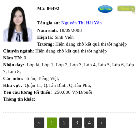
Mã:
86492
Tên gia sư:
Nguyễn Thị Hải Yến
Năm sinh:
18/09/2008
Hiện là:
Sinh Viên
Trường:
Hiện đang chờ kết quả thi tốt nghiệp
Chuyên ngành:
Hiện đang chờ kết quả thi tốt nghiệp
Năm TN:
0
Nhận dạy:
Lớp lá,
Lớp 1,
Lớp 2,
Lớp 3,
Lớp 4,
Lớp 5,
Lớp 6,
Lớp
7,
Lớp 8,
Các môn:
Toán,
Tiếng Việt,
Khu vực:
Quận 11,
Q.Tân Bình,
Q.Tân Phú,
Yêu cầu lương tối thiểu:
250,000 VNĐ/buổi
Thông tin khác:
<
1
2
3
4
›