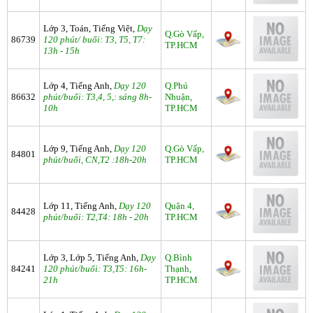
Lớp 3, Toán, Tiếng Việt,
Dạy
Q.Gò Vấp,
86739
120 phút/ buổi: T3, T5, T7:
TP.HCM
13h - 15h
Lớp 4, Tiếng Anh,
Dạy 120
Q.Phú
86632
phút/buổi: T3,4, 5,: sáng 8h-
Nhuận,
10h
TP.HCM
Lớp 9, Tiếng Anh,
Dạy 120
Q.Gò Vấp,
84801
phút/buổi, CN,T2 :18h-20h
TP.HCM
Lớp 11, Tiếng Anh,
Dạy 120
Quận 4,
84428
phút/buổi: T2,T4: 18h - 20h
TP.HCM
Lớp 3, Lớp 5, Tiếng Anh,
Dạy
Q.Bình
84241
120 phút/buổi: T3,T5: 16h-
Thạnh,
21h
TP.HCM