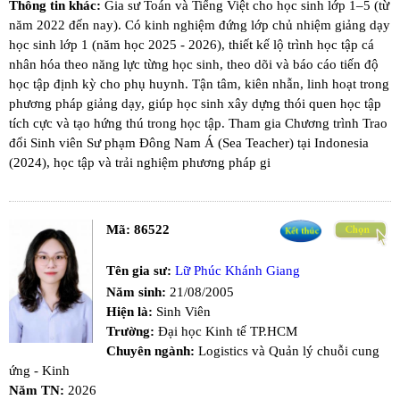
Thông tin khác:
Gia sư Toán và Tiếng Việt cho học sinh lớp 1–5 (từ
năm 2022 đến nay). Có kinh nghiệm đứng lớp chủ nhiệm giảng dạy
học sinh lớp 1 (năm học 2025 - 2026), thiết kế lộ trình học tập cá
nhân hóa theo năng lực từng học sinh, theo dõi và báo cáo tiến độ
học tập định kỳ cho phụ huynh. Tận tâm, kiên nhẫn, linh hoạt trong
phương pháp giảng dạy, giúp học sinh xây dựng thói quen học tập
tích cực và tạo hứng thú trong học tập. Tham gia Chương trình Trao
đổi Sinh viên Sư phạm Đông Nam Á (Sea Teacher) tại Indonesia
(2024), học tập và trải nghiệm phương pháp gi
Mã:
86522
Tên gia sư:
Lữ Phúc Khánh Giang
Năm sinh:
21/08/2005
Hiện là:
Sinh Viên
Trường:
Đại học Kinh tế TP.HCM
Chuyên ngành:
Logistics và Quản lý chuỗi cung
ứng - Kinh
Năm TN:
2026