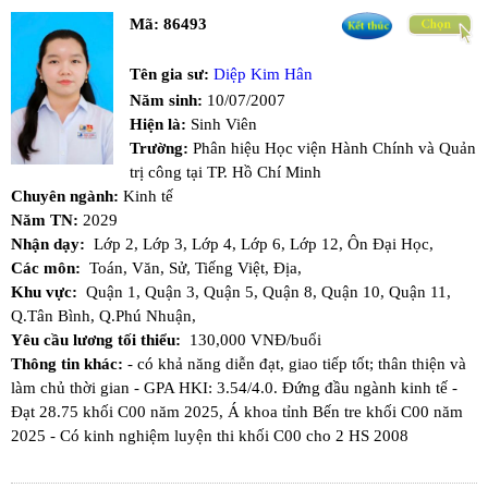
Mã:
86493
Tên gia sư:
Diệp Kim Hân
Năm sinh:
10/07/2007
Hiện là:
Sinh Viên
Trường:
Phân hiệu Học viện Hành Chính và Quản
trị công tại TP. Hồ Chí Minh
Chuyên ngành:
Kinh tế
Năm TN:
2029
Nhận dạy:
Lớp 2,
Lớp 3,
Lớp 4,
Lớp 6,
Lớp 12,
Ôn Đại Học,
Các môn:
Toán,
Văn,
Sử,
Tiếng Việt,
Địa,
Khu vực:
Quận 1,
Quận 3,
Quận 5,
Quận 8,
Quận 10,
Quận 11,
Q.Tân Bình,
Q.Phú Nhuận,
Yêu cầu lương tối thiểu:
130,000 VNĐ/buổi
Thông tin khác:
- có khả năng diễn đạt, giao tiếp tốt; thân thiện và
làm chủ thời gian - GPA HKI: 3.54/4.0. Đứng đầu ngành kinh tế -
Đạt 28.75 khối C00 năm 2025, Á khoa tỉnh Bến tre khối C00 năm
2025 - Có kinh nghiệm luyện thi khối C00 cho 2 HS 2008