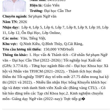
Hiện là:
Giáo Viên
Trường:
Đại học Cần Thơ
Chuyên ngành:
Sư phạm Ngữ văn
Năm TN:
2026
Nhận dạy:
Lớp 4,
Lớp 5,
Lớp 6,
Lớp 7,
Lớp 8,
Lớp 9,
Lớp 10,
Lớp
11,
Lớp 12,
Ôn Đại Học,
Lớp Online,
Các môn:
Văn,
Tiếng Việt,
Khu vực:
Q.Ninh Kiều,
Q.Bình Thủy,
Q.Cái Răng,
Yêu cầu lương tối thiểu:
150,000 VNĐ/buổi
Thông tin khác:
1. Học vấn & Thành tích - ​Cử nhân Sư phạm Ngữ
văn – Đại học Cần Thơ (2022–2026) | Tốt nghiệp loại Xuất sắc
(GPA: 3.77/4.0). - Từng học ngành Báo chí – Đại học Khoa học Xã
hội và Nhân văn TP.HCM (2021–2022). - Thành tích học thuật:​
Điểm thi Tốt nghiệp THPT duy trì trên mức 27.75 điểm trong hai kỳ
thi (2021 và 2022). - Nhiều lần nhận Học bổng Khuyến khích học
tập và được vinh danh Sinh viên Xuất sắc (Bảng vàng CTU). - Có
bài báo đăng trên các Tạp chí Khoa học. ​2. Kinh nghiệm chuyên
môn ​- Giảng dạy Ngữ văn (2022–nay): Trực tiếp gi�