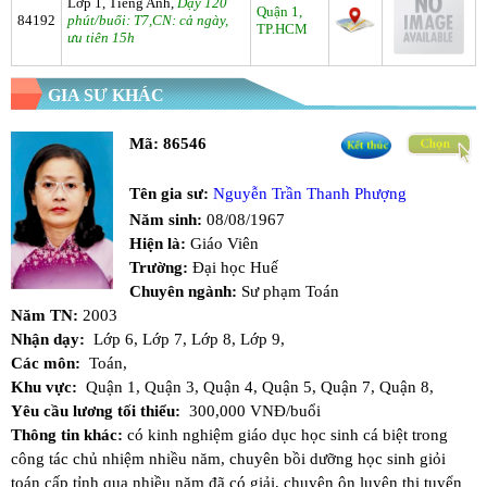
Lớp 1, Tiếng Anh,
Dạy 120
Quận 1,
84192
phút/buổi: T7,CN: cả ngày,
TP.HCM
ưu tiên 15h
GIA SƯ KHÁC
Mã:
86546
Tên gia sư:
Nguyễn Trần Thanh Phượng
Năm sinh:
08/08/1967
Hiện là:
Giáo Viên
Trường:
Đại học Huế
Chuyên ngành:
Sư phạm Toán
Năm TN:
2003
Nhận dạy:
Lớp 6,
Lớp 7,
Lớp 8,
Lớp 9,
Các môn:
Toán,
Khu vực:
Quận 1,
Quận 3,
Quận 4,
Quận 5,
Quận 7,
Quận 8,
Yêu cầu lương tối thiểu:
300,000 VNĐ/buổi
Thông tin khác:
có kinh nghiệm giáo dục học sinh cá biệt trong
công tác chủ nhiệm nhiều năm, chuyên bồi dưỡng học sinh giỏi
toán cấp tỉnh qua nhiều năm đã có giải, chuyên ôn luyện thi tuyển