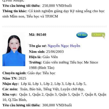
Q.Phú Nhuận,
Yêu cầu lương tối thiểu:
250,000 VNĐ/buổi
Thông tin khác:
Có kinh nghiệm giảng dạy Kỹ năng sống cho học
sinh Mầm non, Tiểu học và TP.HCM
Mã:
86540
Tên gia sư:
Nguyễn Ngọc Huyền
Năm sinh:
25/06/2003
Hiện là:
Giáo Viên
Trường:
Giáo viên trường Tiểu học Me Since
1988 (Bình Tân)
Chuyên ngành:
Giáo dục Tiểu học
Năm TN:
2025
Nhận dạy:
Lớp lá,
Lớp 1,
Lớp 2,
Lớp 3,
Lớp 4,
Lớp 5,
Các môn:
Toán,
Báo bài,
Tiếng Việt,
Luyện chữ đẹp,
Khu vực:
Quận 1,
Quận 2,
Quận 3,
Quận 5,
Quận 7,
Quận 8,
Quận
10,
Q.Tân Bình,
Yêu cầu lương tối thiểu:
300,000 VNĐ/buổi