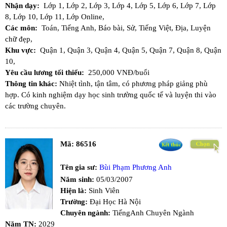
Nhận dạy:
Lớp 1,
Lớp 2,
Lớp 3,
Lớp 4,
Lớp 5,
Lớp 6,
Lớp 7,
Lớp
8,
Lớp 10,
Lớp 11,
Lớp Online,
Các môn:
Toán,
Tiếng Anh,
Báo bài,
Sử,
Tiếng Việt,
Địa,
Luyện
chữ đẹp,
Khu vực:
Quận 1,
Quận 3,
Quận 4,
Quận 5,
Quận 7,
Quận 8,
Quận
10,
Yêu cầu lương tối thiểu:
250,000 VNĐ/buổi
Thông tin khác:
Nhiệt tình, tận tâm, có phương pháp giảng phù
hợp. Có kinh nghiệm dạy học sinh trường quốc tế và luyện thi vào
các trường chuyên.
Mã:
86516
Tên gia sư:
Bùi Phạm Phương Anh
Năm sinh:
05/03/2007
Hiện là:
Sinh Viên
Trường:
Đại Học Hà Nội
Chuyên ngành:
TiếngAnh Chuyên Ngành
Năm TN:
2029