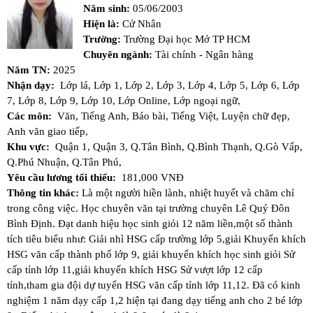
Năm sinh:
05/06/2003
Hiện là:
Cử Nhân
Trường:
Trường Đại học Mở TP HCM
Chuyên ngành:
Tài chính - Ngân hàng
Năm TN:
2025
Nhận dạy:
Lớp lá,
Lớp 1,
Lớp 2,
Lớp 3,
Lớp 4,
Lớp 5,
Lớp 6,
Lớp
7,
Lớp 8,
Lớp 9,
Lớp 10,
Lớp Online,
Lớp ngoại ngữ,
Các môn:
Văn,
Tiếng Anh,
Báo bài,
Tiếng Việt,
Luyện chữ đẹp,
Anh văn giao tiếp,
Khu vực:
Quận 1,
Quận 3,
Q.Tân Bình,
Q.Bình Thạnh,
Q.Gò Vấp,
Q.Phú Nhuận,
Q.Tân Phú,
Yêu cầu lương tối thiểu:
181,000 VNĐ
Thông tin khác:
Là một người hiền lành, nhiệt huyết và chăm chỉ
trong công việc. Học chuyên văn tại trường chuyên Lê Quý Đôn
Bình Định. Đạt danh hiệu học sinh giỏi 12 năm liền,một số thành
tích tiêu biểu như: Giải nhì HSG cấp trường lớp 5,giải Khuyến khích
HSG văn cấp thành phố lớp 9, giải khuyến khích học sinh giỏi Sử
cấp tỉnh lớp 11,giải khuyến khích HSG Sử vượt lớp 12 cấp
tỉnh,tham gia đội dự tuyển HSG văn cấp tỉnh lớp 11,12. Đã có kinh
nghiệm 1 năm dạy cấp 1,2 hiện tại đang dạy tiếng anh cho 2 bé lớp