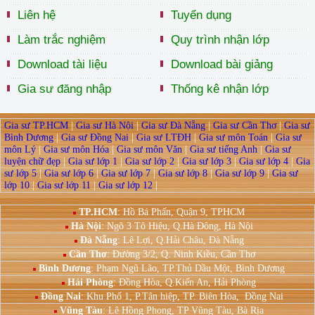
Liên hệ
Tuyển dụng
Làm trắc nghiệm
Quy trình nhận lớp
Download tài liệu
Download bài giảng
Gia sư đăng nhập
Thống kê nhận lớp
Gia sư TP.HCM
|
Gia sư Hà Nội
|
Gia sư Đà Nẵng
|
Gia sư Cần Thơ
|
Gia sư
Bình Dương
|
Gia sư Đồng Nai
|
Gia sư LTĐH
|
Gia sư môn Toán
|
Gia sư
môn Lý
|
Gia sư môn Hóa
|
Gia sư môn Văn
|
Gia sư tiếng Anh
|
Gia sư
luyện chữ đẹp
|
Gia sư lớp 1
|
Gia sư lớp 2
|
Gia sư lớp 3
|
Gia sư lớp 4
|
Gia
sư lớp 5
|
Gia sư lớp 6
|
Gia sư lớp 7
|
Gia sư lớp 8
|
Gia sư lớp 9
|
Gia sư
lớp 10
|
Gia sư lớp 11
|
Gia sư lớp 12
|
TP.HCM
: Hồ Bá Phấn, Quận 9, TPHCM
Hà Nội
:
Ngõ 3 Tô Hiệu, Q.Hà Đông, Hà Nội
Đà Nẵng
: Lê Lợi, Q.Hải Châu, Đà Nẵng
Cần Thơ
: Đường 3/2, Q. Ninh Kiều, Cần Thơ
Bình Dương
: Phạm Ngũ Lão, TP.Thủ Dầu Một, Bình Dương
Hải Phòng
: Đồng Hòa, Q.Kiến An, Hải Phòng
Đồng Nai
:
Khu Phố 1, P.Tân hiệp, TP. Biên Hòa, Đồng Nai
Vũng Tàu
:
Lê Hồng Phong, TP Vũng Tàu, Bà Rịa