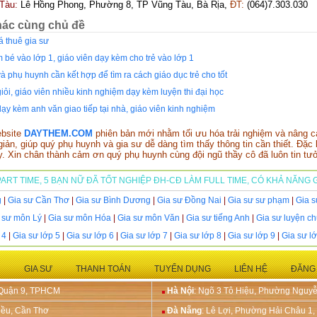
Tàu:
Lê Hồng Phong, Phường 8, TP Vũng Tàu, Bà Rịa,
ĐT:
(064)7.303.030
hác cùng chủ đề
á thuê gia sư
 bé vào lớp 1, giáo viên dạy kèm cho trẻ vào lớp 1
à phụ huynh cần kết hợp để tìm ra cách giáo dục trẻ cho tốt
iỏi, giáo viên nhiều kinh nghiệm dạy kèm luyện thi đại học
dạy kèm anh văn giao tiếp tại nhà, giáo viên kinh nghiệm
ebsite
DAYTHEM.COM
phiên bản mới nhằm tối ưu hóa trải nghiệm và nâng ca
iản, giúp quý phụ huynh và gia sư dễ dàng tìm thấy thông tin cần thiết. Đặ
y. Xin chân thành cảm ơn quý phụ huynh cùng đội ngũ thầy cô đã luôn tin tư
ART TIME, 5 BẠN NỮ ĐÃ TỐT NGHIỆP ĐH-CĐ LÀM FULL TIME, CÓ KHẢ NĂNG G
g
|
Gia sư Cần Thơ
|
Gia sư Bình Dương
|
Gia sư Đồng Nai
|
Gia sư sư phạm
|
Gia s
 sư môn Lý
|
Gia sư môn Hóa
|
Gia sư môn Văn
|
Gia sư tiếng Anh
|
Gia sư luyện c
 4
|
Gia sư lớp 5
|
Gia sư lớp 6
|
Gia sư lớp 7
|
Gia sư lớp 8
|
Gia sư lớp 9
|
Gia sư l
H
GIA SƯ
THANH TOÁN
TUYỂN DỤNG
LIÊN HỆ
ĐĂNG
 Quận 9, TPHCM
Hà Nội
: Ngõ 3 Tô Hiệu, Phường Nguyễ
iều, Cần Thơ
Đà Nẵng
: Lê Lợi, Phường Hải Châu 1