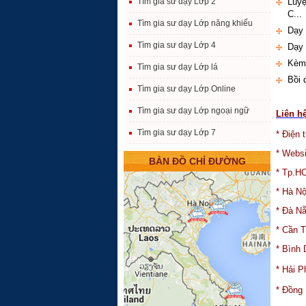
Luyệ
Tìm gia sư dạy Lớp 2
C...
Tìm gia sư dạy Lớp năng khiếu
Dạy 
Tìm gia sư dạy Lớp 4
Dạy 
Kèm 
Tìm gia sư dạy Lớp lá
Bồi 
Tìm gia sư dạy Lớp Online
Tìm gia sư dạy Lớp ngoại ngữ
Liên h
Tìm gia sư dạy Lớp 7
* Điện t
*
Websi
BẢN ĐỒ CHỈ ĐƯỜNG
*
Tp.H
*
Hà Nộ
*
Đà Nẵ
*
Cần T
*
Bình 
*
Hải P
*
Đồng 