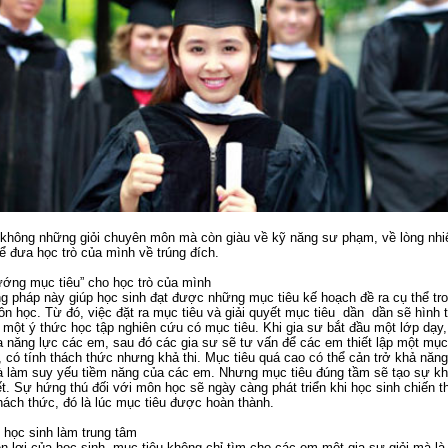
không những giỏi chuyên môn mà còn giàu về kỹ năng sư phạm, về lòng nhi
ể đưa học trò của mình về trúng đích.
ướng mục tiêu” cho học trò của mình
pháp này giúp học sinh đạt được những mục tiêu kế hoạch đề ra cụ thể tr
n học. Từ đó, việc đặt ra mục tiêu và giải quyết mục tiêu dần dần sẽ hình 
một ý thức học tập nghiên cứu có mục tiêu. Khi gia sư bắt đầu một lớp dạy
a năng lực các em, sau đó các gia sư sẽ tư vấn để các em thiết lập một mục
, có tính thách thức nhưng khả thi. Mục tiêu quá cao có thể cản trở khả năn
à làm suy yếu tiềm năng của các em. Nhưng mục tiêu đúng tầm sẽ tạo sự kh
ết. Sự hứng thú đối với môn học sẽ ngày càng phát triển khi học sinh chiến t
ách thức, đó là lúc mục tiêu được hoàn thành.
y học sinh làm trung tâm
n lợi của học sinh, mục tiêu không chỉ tìm cho các em một gia sư giỏi mà là