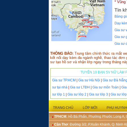
*
Vũng 
Tin k
Bảng gi
Dạy kèm
Gia sư v
Gia sư g
Gia sư 
THÔNG BÁO:
Trung tâm chính thức ra mắt w
kết nối dạy kèm đa ngành nghề, thao tác đơn g
sư tạo hồ sơ và nhận lớp ngay trong tháng nà
TUYỂN 10 BẠN SV NỮ LÀM P
Gia sư TP.HCM
|
Gia sư Hà Nội
|
Gia sư Đà Nẵn
sư tại nhà
|
Gia sư LTĐH
|
Gia sư môn Toán
|
Gia
sư lớp 1
|
Gia sư lớp 2
|
Gia sư lớp 3
|
Gia sư lớp
TRANG CHỦ
LỚP MỚI
PHỤ HUYN
TPHCM
: Hồ Bá Phấn, Phường Phước Long A,
Cần Thơ
: Đường 3/2, P.Xuân Khánh, Q. Ninh K