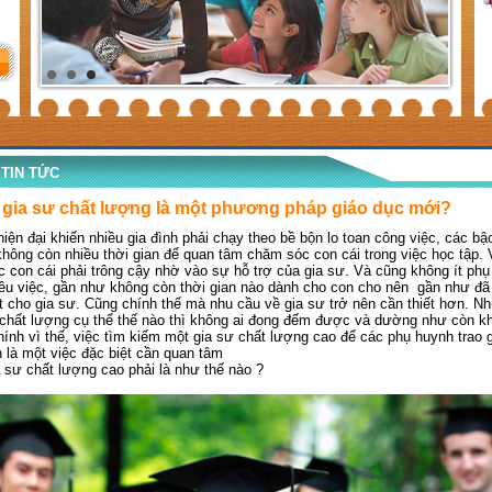
TIN TỨC
gia sư chất lượng là một phương pháp giáo dục mới?
hiện đại khiến nhiều gia đình phải chạy theo bề bộn lo toan công việc, các bậ
hông còn nhiều thời gian để quan tâm chăm sóc con cái trong việc học tập. 
c con cái phải trông cậy nhờ vào sự hỗ trợ của gia sư. Và cũng không ít ph
ều việc, gần như không còn thời gian nào dành cho con cho nên gần như đã
t cho gia sư. Cũng chính thế mà nhu cầu về gia sư trở nên cần thiết hơn. N
 chất lượng cụ thể thế nào thì không ai đong đếm được và dường như còn 
nh vì thế, việc tìm kiếm một gia sư chất lượng cao để các phụ huynh trao g
n là một việc đặc biệt cần quan tâm
 sư chất lượng cao phải là như thế nào ?