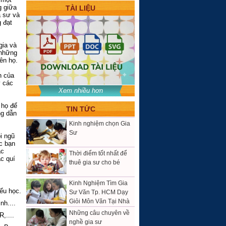
g giữa
TÀI LIỆU
a sư và
 đạt
gia và
 những
ên họ.
Làm thế nào để học tốt
môn lịch sử
n của
y các
Xem nhiều hơn
5 bước để trở thành
một gia sư giỏi
 họ để
TIN TỨC
ng dẫn
Kinh nghiệm chọn Gia
Sư
i ngũ
ác bạn
ác
Thời điểm tốt nhất để
c quí
thuê gia sư cho bé
Kinh Nghiệm Tìm Gia
iểu học.
Sư Văn Tp. HCM Dạy
Giỏi Môn Văn Tại Nhà
nh....
Những câu chuyên về
,....
nghề gia sư