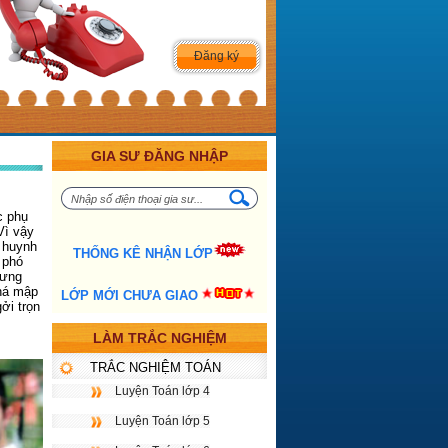
Đăng ký
GIA SƯ ĐĂNG NHẬP
c phụ
Vì vậy
ụ huynh
THỐNG KÊ NHẬN LỚP
 phó
hưng
khá mập
LỚP MỚI CHƯA GIAO
ởi trọn
LÀM TRẮC NGHIỆM
TRẮC NGHIỆM TOÁN
Luyện Toán lớp 4
Luyện Toán lớp 5