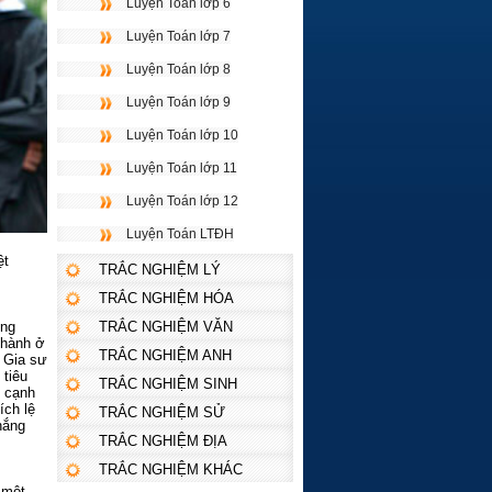
Luyện Toán lớp 6
Luyện Toán lớp 7
Luyện Toán lớp 8
Luyện Toán lớp 9
Luyện Toán lớp 10
Luyện Toán lớp 11
Luyện Toán lớp 12
Luyện Toán LTĐH
ệt
TRẮC NGHIỆM LÝ
TRẮC NGHIỆM HÓA
ong
TRẮC NGHIỆM VĂN
thành ở
TRẮC NGHIỆM ANH
, Gia sư
 tiêu
TRẮC NGHIỆM SINH
g cạnh
ích lệ
TRẮC NGHIỆM SỬ
hắng
TRẮC NGHIỆM ĐỊA
TRẮC NGHIỆM KHÁC
 một