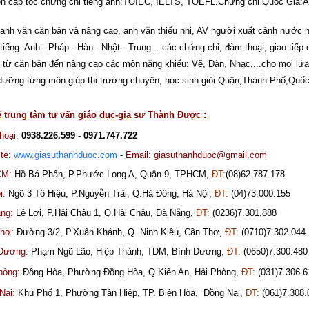
n cấp tốc chứng chỉ tiếng anh:TOIEC, IELTS, TOEFL.Chứng chỉ Quốc Gia:A
anh văn căn bản và nâng cao, anh văn thiếu nhi, AV người xuất cảnh nước n
tiếng: Anh - Pháp - Hàn - Nhật - Trung....các chứng chỉ, đàm thoại, giao tiếp 
từ căn bản đến nâng cao các môn năng khiếu: Vẽ, Đàn, Nhạc....cho mọi lứa 
dưỡng từng môn giúp thi trường chuyên, học sinh giỏi Quận,Thành Phố,Quốc
ệ trung tâm tư vấn giáo dục-gia sư Thành Được :
hoại:
0938.226.599 - 0971.747.722
te:
www.giasuthanhduoc.com
-
Email: giasuthanhduoc@gmail.com
CM:
Hồ Bá Phấn, P.Phước Long A, Quận 9, TPHCM,
ĐT:
(08)62.787.178
i:
Ngõ 3 Tô Hiệu, P.Nguyễn Trãi, Q.Hà Đông, Hà Nội,
ĐT:
(04)73.000.155
ng:
Lê Lợi, P.Hải Châu 1, Q.Hải Châu, Đà Nẵng,
ĐT:
(0236)7.301.888
hơ:
Đường 3/2, P.Xuân Khánh, Q. Ninh Kiều, Cần Thơ,
ĐT:
(0710)7.302.044
Dương:
Phạm Ngũ Lão, Hiệp Thành,
TDM
, Bình Dương,
ĐT:
(0650)7.300.480
hòng:
Đồng Hòa, Phường Đồng Hòa, Q.Kiến An, Hải Phòng,
ĐT:
(031)7.306.6
Nai:
Khu Phố 1, Phường Tân Hiệp, TP. Biên Hòa, Đồng Nai,
ĐT:
(061)7.308.