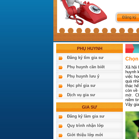
Đăng ký
PHỤ HUYNH
Đăng ký tìm gia sư
Chọn 
Phụ huynh cần biết
Xã hội 
huynh k
Phụ huynh lưu ý
việc họ
quá nhi
Học phí gia sư
thác hế
còn về
Dịch vụ gia sư
mờ. Chí
niềm ti
Vậy gia
GIA SƯ
Đăng ký làm gia sư
Quy trình nhận lớp
Giới thiệu lớp mới