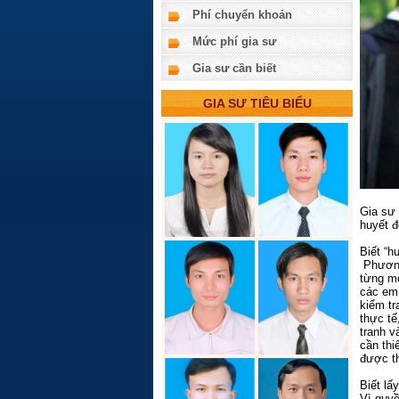
Phí chuyển khoản
Mức phí gia sư
Gia sư cần biết
GIA SƯ TIÊU BIỂU
Gia sư 
huyết đ
Biết “h
Phương 
từng mô
các em 
kiểm tr
thực tế
tranh v
cần thi
được th
Biết lấ
Vì quyề