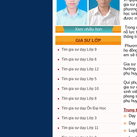
gia sư 
phương 
học sin
được m
Trong m
Xem nhiều hơn
nỗ lực 
thông t
GIA SƯ LỚP
Phương
Tìm gia sư dạy Lớp 9
họ đồng
em sẽ t
Tìm gia sư dạy Lớp 6
Gia sư 
hướng d
Tìm gia sư dạy Lớp 12
phụ huy
Tìm gia sư dạy Lớp 5
Quí phụ
gia sư 
Tìm gia sư dạy Lớp 10
sinh vi
phong 
Tìm gia sư dạy Lớp 8
phụ hu
Tìm gia sư dạy Ôn Đại Học
Trung 
Dạy 
Tìm gia sư dạy Lớp 3
Dạy 
Tìm gia sư dạy Lớp 11
Luyệ