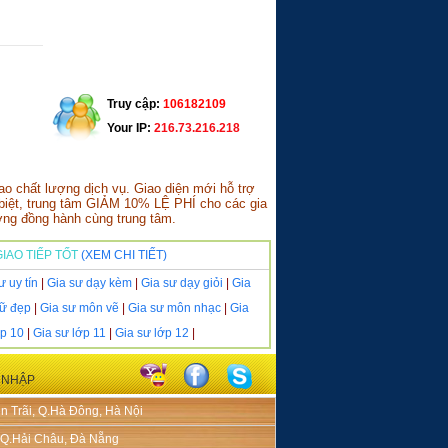
nghề gia sư
Truy cập:
106182109
Your IP:
216.73.216.218
o chất lượng dịch vụ. Giao diện mới hỗ trợ
c biệt, trung tâm GIẢM 10% LỆ PHÍ cho các gia
ởng đồng hành cùng trung tâm.
IAO TIẾP TỐT
(XEM CHI TIẾT)
ư uy tín
|
Gia sư dạy kèm
|
Gia sư dạy giỏi
|
Gia
hữ đẹp
|
Gia sư môn vẽ
|
Gia sư môn nhạc
|
Gia
ớp 10
|
Gia sư lớp 11
|
Gia sư lớp 12
|
 NHẬP
n Trãi, Q.Hà Đông, Hà Nội
, Q.Hải Châu, Đà Nẵng