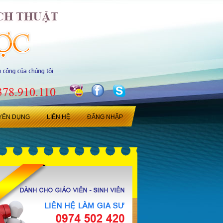
YỂN DỤNG
LIÊN HỆ
ĐĂNG NHẬP