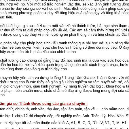
phù hợp với họ. Với một số trắc nghiệm đặc thù, sẽ xác định tính tương đồn
pháp tư duy của gia sư và học sinh. Mục đích cuối cùng nhằm ghép các gi
h có chung phương pháp tư duy để tăng hiệu quả giảng dạy và tăng khả năng
ục tiêu.
ỗi buổi học, gia sư sẽ đưa ra một vấn đề nó thách thức, bắt học sinh tham 
tư duy rồi tìm ra giải pháp cho vấn đề đó. Các em sẽ cảm thấy hứng thú với
in được cung cấp thay vì miễn cưỡng ăn phải thông tin và tiêu chuẩn áp đặt l
 pháp này cho phép học sinh đấu tranh thông qua bài học với sự hướng dẫ
 thời sẽ trao quyền kiểm soát cho học sinh bằng sổ theo dõi mục tiêu. Ở đấ
hấy được tiến trình phấn đấu của chính mình.
chất lượng cao không cố gắng thay đổi học sinh mà là dựa vào sức học của
ẫn họ học tốt hơn và điều quan trọng là họ luôn biết cách thuyết phục, hướ
nh cùng tham gia vào quá trình dạy con.
 huynh hãy yên tâm và đừng lo lắng ! Trung Tâm Gia sư Thành Được với độ
chất lượng cao là các thầy cô giáo giàu kinh nghiệm và tâm huyết với trẻ, c
ên giỏi chuyên môn, giàu kinh nghiệm, kỹ năng truyền đạt logic, khoa học & t
sư phạm luôn chuẩn mực, chắc chắn sẽ đáp ứng được lòng mong đợi của cá
ynh.
tâm gia sư Thành Được cung cấp gia sư chuyên :
rèn chữ, chính tả, anh văn, tập đọc, tập làm toán, tập vẽ......cho mầm non, t
từ lớp 1->lớp 12 thi chuyển cấp, tốt nghiệp môn: Anh- Toán- Lý- Hóa- Văn- Si
n thi đại học tất cả môn thuộc các khối A, A1, B, C, D, D1...V, V1, T, M, H1, R