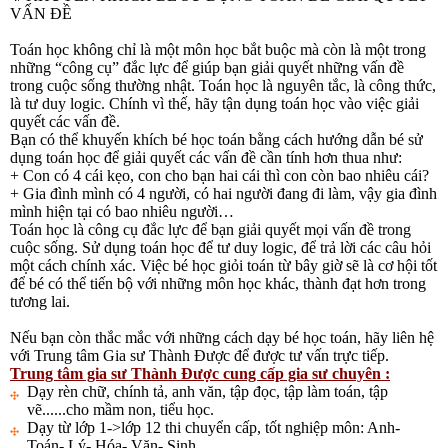
VẤN ĐỀ
Toán học không chỉ là một môn học bắt buộc mà còn là một trong
những “công cụ” đắc lực để giúp bạn giải quyết những vấn đề
trong cuộc sống thường nhật. Toán học là nguyên tắc, là công thức,
là tư duy logic. Chính vì thế, hãy tận dụng toán học vào việc giải
quyết các vấn đề.
Bạn có thể khuyến khích bé học toán bằng cách hướng dẫn bé sử
dụng toán học để giải quyết các vấn đề cần tính hơn thua như:
+ Con có 4 cái kẹo, con cho bạn hai cái thì con còn bao nhiêu cái?
+ Gia đình mình có 4 người, có hai người đang đi làm, vậy gia đình
mình hiện tại có bao nhiêu người…
Toán học là công cụ đắc lực để bạn giải quyết mọi vấn đề trong
cuộc sống. Sử dụng toán học để tư duy logic, để trả lời các câu hỏi
một cách chính xác. Việc bé học giỏi toán từ bây giờ sẽ là cơ hội tốt
để bé có thể tiến bộ với những môn học khác, thành đạt hơn trong
tương lai.
Nếu bạn còn thắc mắc với những cách dạy bé học toán, hãy liên hệ
với Trung tâm Gia sư Thành Được để được tư vấn trực tiếp.
Trung tâm gia sư Thành Được cung cấp gia sư chuyên :
Dạy rèn chữ, chính tả, anh văn, tập đọc, tập làm toán, tập
vẽ......cho mầm non, tiểu học.
Dạy từ lớp 1->lớp 12 thi chuyển cấp, tốt nghiệp môn: Anh-
Toán- Lý- Hóa- Văn- Sinh....