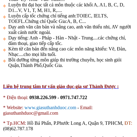
Luyện thi đại học tất cả môn thuộc các khối A, A1, B, C, D,
D1...V, V1, T, M, H1, R,....
Luyện cấp tốc chứng chỉ tiếng anh:TOIEC, IELTS,
TOEFL.Chứng chỉ Quốc Gia:A, B, C...
Dạy anh văn căn bản và nâng cao, anh văn thiếu nhi, AV người
xuất cảnh nước ngoài.
Dạy tiếng: Anh - Pháp - Hàn - Nhật - Trung....các chứng chỉ,
đàm thoại, giao tiếp cấp tốc.
Kèm từ căn bản đến nâng cao các môn năng khiếu: Vẽ, Đàn,
Nhạc....cho mọi lứa tuổi.
Bồi dưỡng từng môn giúp thi trường chuyên, học sinh giỏi
Quận,Thành Phố,Quốc Gia.
Liên hệ trung tâm tư vấn giáo dục-gia sư Thành Được :
* Điện thoại:
0938.226.599 - 0971.747.722
*
Website:
www.giasuthanhduoc.com
-
Email:
giasuthanhduoc@gmail.com
*
Tp.HCM:
Hồ Bá Phấn, P.Phước Long A, Quận 9, TPHCM,
ĐT:
(08)62.787.178