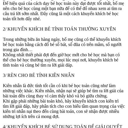
Để hiệu quả của cách dạy bé học toán này đạt được tốt nhất, bố mẹ
nên cho bé học cùng một bạn nữa để có thể đố nhau xem ai tìm ra
câu trả lời sớm nhất. Đây cũng là một cách khuyến khích bé học
toán tốt hơn đấy nhé.
2/ KHUYẾN KHÍCH BÉ TÍNH TOÁN THƯỜNG XUYÊN
Trong những bữa ăn hàng ngày, bố mẹ cũng có thể khuyến khích
bé học toán bằng cách đố bé số bát, số đũa có trên mâm, số người
trong gia đình…
Không nhất thiết phải đợi đến giờ học mới cho bé học mà bạn có
thể cho bé học thường xuyên, mọi lúc mọi nơi, khuyến khích bé
tính toán và cùng bé tìm ra lời giải đáp.
3/ RÈN CHO BÉ TÍNH KIÊN NHẪN
Kiên nhẫn là đức tính tốt cần có khi bé học toán cũng như làm
những việc khác. Kiên nhẫn, nhận nại sẽ giúp bé tìm ra lời giải của
bài toán đến cùng thay vì cảm thấy khó và bỏ giữa chừng.
Khi gặp phải những bài toán khó, hãy khuyến khích con kiên trì
tìm lời giải đáp, hãy phân tích cho con hiểu tầm quan trọng của việc
kiên trì nhẫn nại theo đến cùng bài toán, con sẽ nhận được nhiều
những lợi ích trên cả mong đợi.
4/ KHUYẾN KHÍCH BÉ SỬ DỤNG TOÁN ĐỂ GIẢI QUYẾT