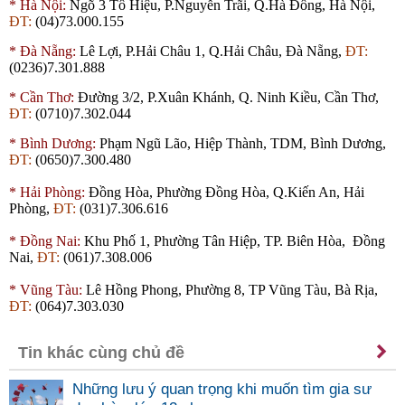
*
Hà Nội:
Ngõ 3 Tô Hiệu, P.Nguyễn Trãi, Q.Hà Đông, Hà Nội,
ĐT:
(04)73.000.155
*
Đà Nẵng:
Lê Lợi, P.Hải Châu 1, Q.Hải Châu, Đà Nẵng,
ĐT:
(0236)7.301.888
*
Cần Thơ:
Đường 3/2, P.Xuân Khánh, Q. Ninh Kiều, Cần Thơ,
ĐT:
(0710)7.302.044
*
Bình Dương:
Phạm Ngũ Lão, Hiệp Thành,
TDM
, Bình Dương,
ĐT:
(0650)7.300.480
*
Hải Phòng:
Đồng Hòa, Phường Đồng Hòa, Q.Kiến An, Hải
Phòng,
ĐT:
(031)7.306.616
*
Đồng Nai:
Khu Phố 1, Phường Tân Hiệp, TP. Biên Hòa, Đồng
Nai,
ĐT:
(061)7.308.006
*
Vũng Tàu:
Lê Hồng Phong, Phường 8, TP Vũng Tàu, Bà Rịa,
ĐT:
(064)7.303.030
Tin khác cùng chủ đề
Những lưu ý quan trọng khi muốn tìm gia sư