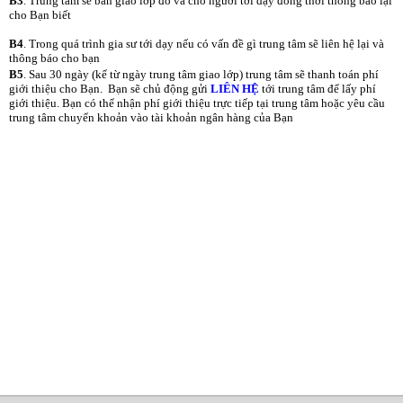
B3
. Trung tâm sẽ bàn giao lớp đó và cho người tới dạy đồng thời thông báo lại
cho Bạn biết
B4
. Trong quá trình gia sư tới dạy nếu có vấn đề gì trung tâm sẽ liên hệ lại và
thông báo cho bạn
B5
. Sau 30 ngày (kể từ ngày trung tâm giao lớp) trung tâm sẽ thanh toán phí
giới thiệu cho Bạn. Bạn sẽ chủ động gửi
LIÊN HỆ
tới trung tâm để lấy phí
giới thiệu. Bạn có thể nhận phí giới thiệu trực tiếp tại trung tâm hoặc yêu cầu
trung tâm chuyển khoản vào tài khoản ngân hàng của Bạn