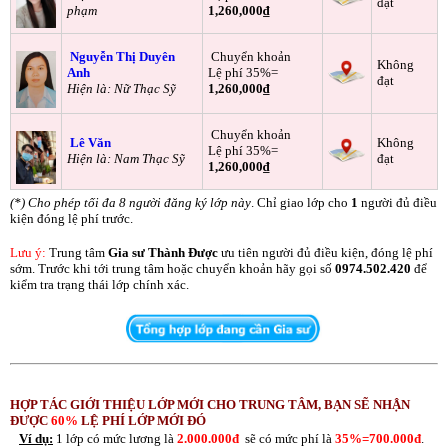
đạt
phạm
1,260,000₫
Nguyễn Thị Duyên
Chuyển khoản
Không
Anh
Lệ phí 35%=
đạt
Hiện là: Nữ Thạc Sỹ
1,260,000₫
Chuyển khoản
Lê Văn
Không
Lệ phí 35%=
Hiện là: Nam Thạc Sỹ
đạt
1,260,000₫
(*) Cho phép tối đa 8 người đăng ký lớp này
. Chỉ giao lớp cho
1
người đủ điều
kiện đóng lệ phí trước.
Lưu ý:
Trung tâm
Gia sư Thành Được
ưu tiên người đủ điều kiện, đóng lệ phí
sớm. Trước khi tới trung tâm hoặc chuyển khoản hãy gọi số
0974.502.420
để
kiểm tra trạng thái lớp chính xác.
HỢP TÁC GIỚI THIỆU LỚP MỚI CHO TRUNG TÂM, BẠN SẼ NHẬN
ĐƯỢC
60%
LỆ PHÍ LỚP MỚI ĐÓ
Ví dụ:
1 lớp có mức lương là
2.000.000đ
sẽ có mức phí là
35%=700.000đ
.