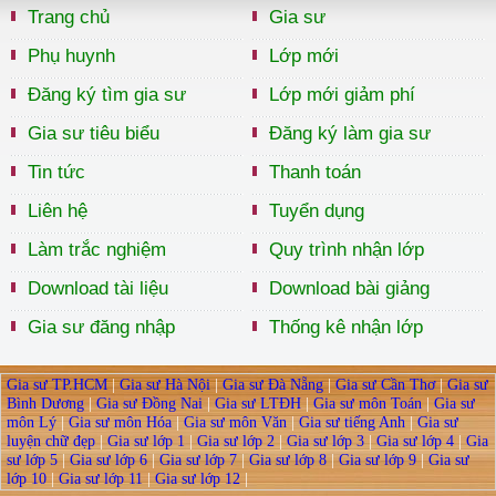
Trang chủ
Gia sư
Phụ huynh
Lớp mới
Đăng ký tìm gia sư
Lớp mới giảm phí
Gia sư tiêu biểu
Đăng ký làm gia sư
Tin tức
Thanh toán
Liên hệ
Tuyển dụng
Làm trắc nghiệm
Quy trình nhận lớp
Download tài liệu
Download bài giảng
Gia sư đăng nhập
Thống kê nhận lớp
Gia sư TP.HCM
|
Gia sư Hà Nội
|
Gia sư Đà Nẵng
|
Gia sư Cần Thơ
|
Gia sư
Bình Dương
|
Gia sư Đồng Nai
|
Gia sư LTĐH
|
Gia sư môn Toán
|
Gia sư
môn Lý
|
Gia sư môn Hóa
|
Gia sư môn Văn
|
Gia sư tiếng Anh
|
Gia sư
luyện chữ đẹp
|
Gia sư lớp 1
|
Gia sư lớp 2
|
Gia sư lớp 3
|
Gia sư lớp 4
|
Gia
sư lớp 5
|
Gia sư lớp 6
|
Gia sư lớp 7
|
Gia sư lớp 8
|
Gia sư lớp 9
|
Gia sư
lớp 10
|
Gia sư lớp 11
|
Gia sư lớp 12
|