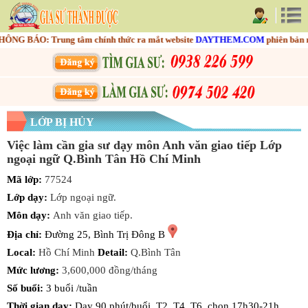
NG BÁO: Trung tâm chính thức ra mắt website
DAYTHEM.COM
phiên bản mớ
LỚP BỊ HỦY
Việc làm cần gia sư dạy môn Anh văn giao tiếp Lớp
ngoại ngữ Q.Bình Tân Hồ Chí Minh
Mã lớp:
77524
Lớp dạy:
Lớp ngoại ngữ.
Môn dạy:
Anh văn giao tiếp.
Địa chỉ:
Đường 25, Bình Trị Đông B
Local:
Hồ Chí Minh
Detail:
Q.Bình Tân
Mức lương:
3,600,000 đồng/tháng
Số buổi:
3 buổi /tuần
Thời gian dạy:
Dạy 90 phút/buổi, T2, T4, T6, chọn 17h30-21h