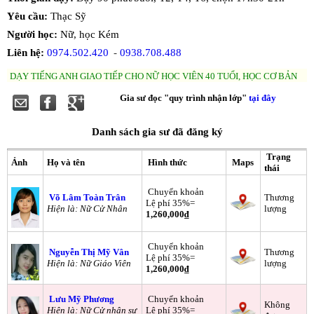
Yêu cầu:
Thạc Sỹ
Người học:
Nữ, học Kém
Liên hệ:
0974.502.420
-
0938.708.488
DẠY TIẾNG ANH GIAO TIẾP CHO NỮ HỌC VIÊN 40 TUỔI, HỌC CƠ BẢN
Gia sư đọc "quy trình nhận lớp"
tại đây
Danh sách gia sư đã đăng ký
Trạng
Ảnh
Họ và tên
Hình thức
Maps
thái
Chuyển khoản
Võ Lâm Toàn Trân
Thương
Lệ phí 35%=
Hiện là: Nữ Cử Nhân
lượng
1,260,000₫
Chuyển khoản
Nguyễn Thị Mỹ Vân
Thương
Lệ phí 35%=
Hiện là: Nữ Giáo Viên
lượng
1,260,000₫
Lưu Mỹ Phương
Chuyển khoản
Không
Hiện là: Nữ Cử nhân sư
Lệ phí 35%=