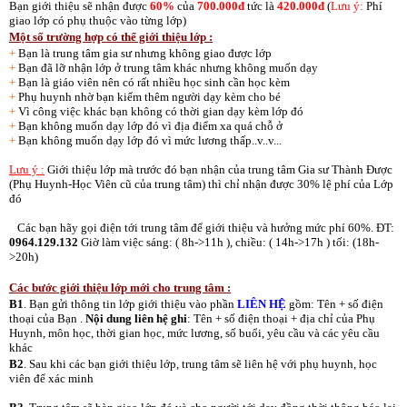
Bạn giới thiệu sẽ nhận được
60%
của
700.000đ
tức là
420.000đ
(
Lưu ý:
Phí
giao lớp có phụ thuộc vào từng lớp)
Một số trường hợp có thể giới thiệu lớp :
+
Bạn là trung tâm gia sư nhưng không giao được lớp
+
Bạn đã lỡ nhận lớp ở trung tâm khác nhưng không muốn dạy
+
Bạn là giáo viên nên có rất nhiều học sinh cần học kèm
+
Phụ huynh nhờ bạn kiếm thêm người dạy kèm cho bé
+
Vì công việc khác bạn không có thời gian dạy kèm lớp đó
+
Bạn không muốn dạy lớp đó vì địa điểm xa quá chỗ ở
+
Bạn không muốn dạy lớp đó vì mức lương thấp..v..v...
Lưu ý :
Giới thiệu lớp mà trước đó bạn nhận của trung tâm Gia sư Thành Được
(Phụ Huynh-Học Viên cũ của trung tâm) thì chỉ nhận được 30% lệ phí của Lớp
đó
Các bạn hãy gọi điện tới trung tâm để giới thiệu và hưởng mức phí 60%. ĐT:
0964.129.132
Giờ làm việc sáng: ( 8h->11h ), chiều: ( 14h->17h ) tối: (18h-
>20h)
Các bước giới thiệu lớp mới cho trung tâm :
B1
. Bạn gửi thông tin lớp giới thiệu vào phần
LIÊN HỆ
gồm: Tên + số điện
thoại của Bạn .
Nội dung liên hệ ghi
: Tên + số điện thoại + địa chỉ của Phụ
Huynh, môn học, thời gian học, mức lương, số buổi, yêu cầu và các yêu cầu
khác
B2
. Sau khi các bạn giới thiệu lớp, trung tâm sẽ liên hệ với phụ huynh, học
viên để xác minh